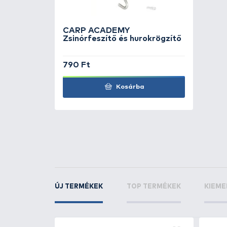
CARP ACADEMY
Le
15 mm
CARP ACADEMY
Le
szivacs pellet
KAPCSOLÓDÓ TERMÉKEK
1
+8
Ft