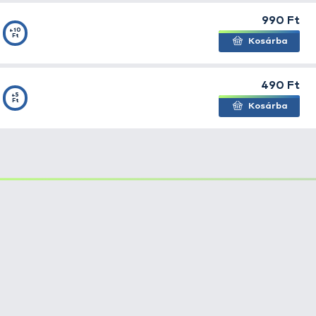
kívül egyszerű módszerrel lebegővé lehet tenni. Ehhez ne
ojlikhoz (vagy egy extra bojlifúró a kemény bojlikhoz) é
színes szivacslapból bojlilyukasztóval kiszakít egy darabo