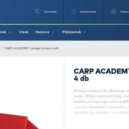
Keresés
Videók
Vizek
Írások
Hasznos
Pályázat
pontyos kellékek
CARP ACADEMY Lebegő szivacs 4 db
A
t
bo