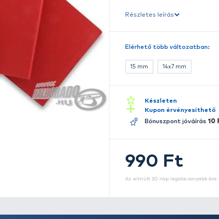
sz
ki
Ré
E