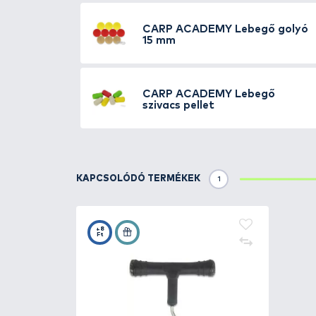
Részletek
A hagyományos bojlikat egy rend
lyukasztó, a közepesen kemény b
Ha ebből a vízhatlan, rugalmas, 
golyóba, az máris lebeg.
TOVÁBBI VÁLASZTÉK
2