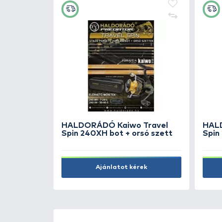
CARP ACADEMY
Zsinórfeszítő és hurokrögzítő
790 Ft
Kosárba