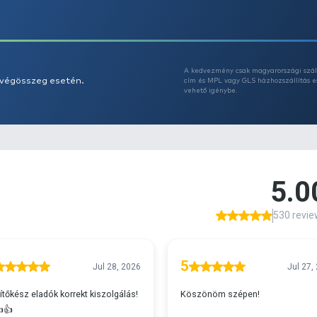
Az
A
s 29990 feletti végösszeg esetén.
c
v