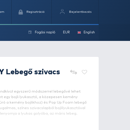
Kedvencek
Kosaram
Regisztráció
Fogási na
ok
CARP ACADEMY
Lebegő sziv
4 db
 hagyományos bojlikat egy rendkívül egyszerű módszerrel
enni. Ehhez nem kell más, mint egy bojli lyukasztó, a kö
jlikhoz (vagy egy extra bojlifúró a kemény bojlikhoz) és