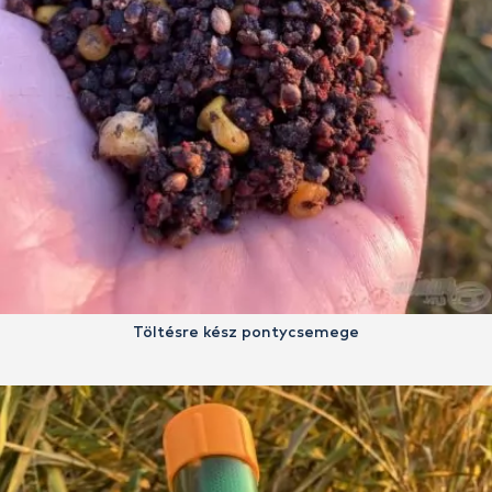
Töltésre kész pontycsemege