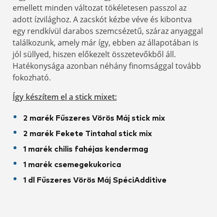
emellett minden változat tökéletesen passzol az
adott ízvilághoz. A zacskót kézbe véve és kibontva
egy rendkívül darabos szemcsézetű, száraz anyaggal
találkozunk, amely már így, ebben az állapotában is
jól süllyed, hiszen előkezelt összetevőkből áll.
Hatékonysága azonban néhány finomsággal tovább
fokozható.
Így készítem el a stick mixet:
2 marék Fűszeres Vörös Máj stick mix
2 marék Fekete Tintahal stick mix
1 marék chilis fahéjas kendermag
1 marék csemegekukorica
1 dl Fűszeres Vörös Máj SpéciAdditive