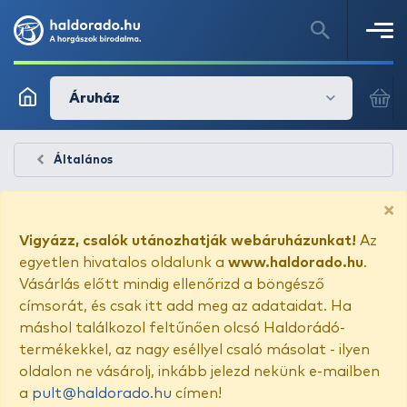
Áruház
Általános
×
Vigyázz, csalók utánozhatják webáruházunkat!
Az
egyetlen hivatalos oldalunk a
www.haldorado.hu
.
Vásárlás előtt mindig ellenőrizd a böngésző
címsorát, és csak itt add meg az adataidat. Ha
máshol találkozol feltűnően olcsó Haldorádó-
termékekkel, az nagy eséllyel csaló másolat - ilyen
oldalon ne vásárolj, inkább jelezd nekünk e-mailben
a
pult@haldorado.hu
címen!