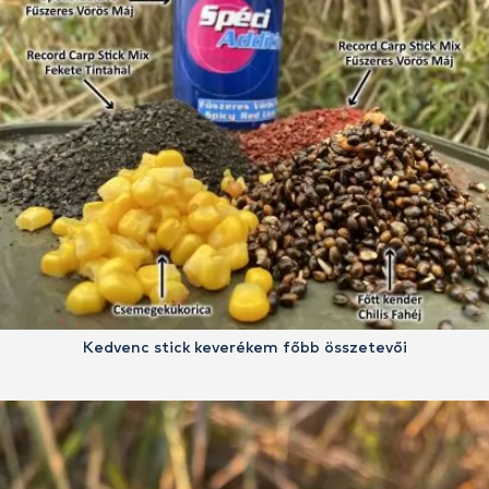
Kedvenc stick keverékem főbb összetevői