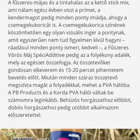
A fűszeres-májas és a tintahalas az a kettő stick mix,
ami nálam egész évben viszi a prímet, a
kendermagot pedig minden ponty imádja, ahogy a
csemegekukoricát is. A csemegekukorica színének
köszönhetően egy olyan vizuális inger a pontynak,
amit egyszerűen nem tud figyelmen kívül hagyni –
ráadásul minden ponty ismeri, kedveli –, a Fűszeres
Vörös Máj SpéciAdditive pedig az a folyékony adalék,
mely az egészet összefogja. Az összetevőket
gondosan elkeverem és 15-20 percet pihentetem
bevetés előtt. Miután minden száraz összetevő
megszívta magát a folyadékkal, mehet a PVA hálóba.
A PB Products és a Korda PVA hálói váltak be
számomra leginkább. Behúzós horgászathoz előbbit,
dobós horgászathoz pedig utóbbit alkalmazom
előszeretettel.