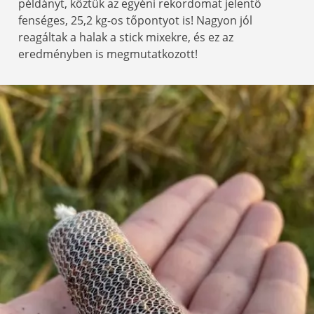
példányt, köztük az egyéni rekordomat jelentő
fenséges, 25,2 kg-os tőpontyot is! Nagyon jól
reagáltak a halak a stick mixekre, és ez az
eredményben is megmutatkozott!