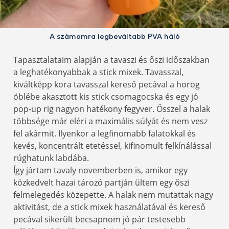
A számomra legbeváltabb PVA háló
Tapasztalataim alapján a tavaszi és őszi időszakban
a leghatékonyabbak a stick mixek. Tavasszal,
kiváltképp kora tavasszal kereső pecával a horog
öblébe akasztott kis stick csomagocska és egy jó
pop-up rig nagyon hatékony fegyver. Ősszel a halak
többsége már eléri a maximális súlyát és nem vesz
fel akármit. Ilyenkor a legfinomabb falatokkal és
kevés, koncentrált etetéssel, kifinomult felkínálással
rúghatunk labdába.
Így jártam tavaly novemberben is, amikor egy
közkedvelt hazai tározó partján ültem egy őszi
felmelegedés közepette. A halak nem mutattak nagy
aktivitást, de a stick mixek használatával és kereső
pecával sikerült becsapnom jó pár testesebb