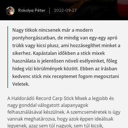
Rokolya Péter
2022-09-27
Nagy titkok nincsenek már a modern
pontyhorgászatban, de mindig van egy-egy apró
trükk vagy kicsi plusz, ami hozzásegíthet minket a
sikerhez. Kapástalan időkben a stick mixek
használata is jelentősen növeli esélyeinket, főleg
hideg vízi körülmények között. Ebben az írásban
kedvenc stick mix receptemet fogom megosztani
Veletek.
A Haldorádó Record Carp Stick Mixek a legjobb és
nagy gonddal válogatott alapanyagok
felhasználásával készülnek. A szemcseméretek is úgy
vannak meghatározva, hogy azok éppen ideálisak
legyenek, azaz sem túl nagyok, sem túl kicsik,