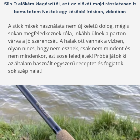
Slip D előkém kiegészítői, ezt az előkét majd részletesen is
bemutatom Nektek egy későbbi írásban, videóban
A stick mixek használata nem új keletű dolog, mégis
sokan megfeledkeznek róla, inkább ülnek a parton
várva a jó szerencsét. A halak ott vannak a vízben,
olyan nincs, hogy nem esznek, csak nem mindent és
nem mindenkor, ezt sose feledjétek! Próbáljátok ki
az általam használt egyszerű receptet és fogjatok
sok szép halat!