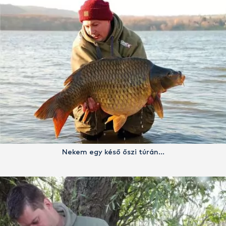
Nekem egy késő őszi túrán…