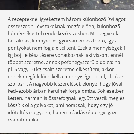
A recepteknél igyekeztem három különböző ízvilágot
összeszedni, évszakoknak megfelelően, különböző
hőmérséklettel rendelkező vizekhez. Mindegyikük
tartalmas, könnyen és gyorsan emészthető, így a
pontyokat nem fogja eltelíteni. Ezek a mennyiségek 1
kg bojli elkészítésére vonatkoznak, aki viszont ennél
többet szeretne, annak pofonegyszerű a dolga: ha
pl. 5 vagy 10 kg csalit szeretne elkészíteni, akkor
ennek megfelelően kell a mennyiséget öttel, ill. tízzel
szorozni. A nagyobb kiszerelések előnye, hogy jóval
kedvezőbb árban kerülnek forgalomba. Sok esetben
ketten, hárman is összefognak, együtt veszik meg és
készítik el a golyókat, ami nemcsak, hogy egy jó
időtöltés is egyben, hanem ráadásképp egy igazi
csapatmunka.