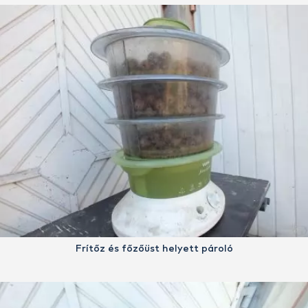
Frítőz és főzőüst helyett pároló