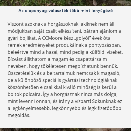
Az alapanyag-választék több mint lenyűgöző
Viszont azoknak a horgászoknak, akiknek nem áll
módjukban saját csalit elkészíteni, bátran ajánlom a
gyári bojlikat. A CCMoore kész „golyói” évek óta
remek eredményeket produkálnak a pontyozásban,
beleértve mind a hazai, mind pedig a külföldi vizeket.
Bízvást állíthatom a magam és csapattársaim
nevében, hogy tökéletesen megbízhatunk bennük.
Összetételük és a beltartalmuk nemcsak kimagasló,
de a különböző speciális gyártási technológiáknak
köszönhetően e csalikkal kiváló minőség is kerül a
boltok polcaira. Így a horgásznak nincs más dolga,
mint levenni onnan, és irány a vízpart! Sokunknak ez
a legkényelmesebb, legkönnyebb és legkifizetődőbb
megoldás.