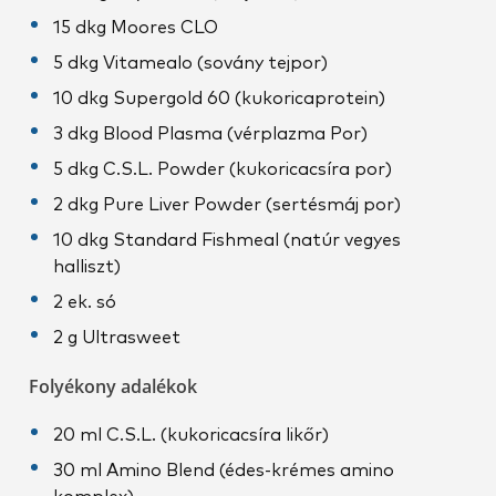
15 dkg Moores CLO
5 dkg Vitamealo (sovány tejpor)
10 dkg Supergold 60 (kukoricaprotein)
3 dkg Blood Plasma (vérplazma Por)
5 dkg C.S.L. Powder (kukoricacsíra por)
2 dkg Pure Liver Powder (sertésmáj por)
10 dkg Standard Fishmeal (natúr vegyes
halliszt)
2 ek. só
2 g Ultrasweet
Folyékony adalékok
20 ml C.S.L. (kukoricacsíra likőr)
30 ml Amino Blend (édes-krémes amino