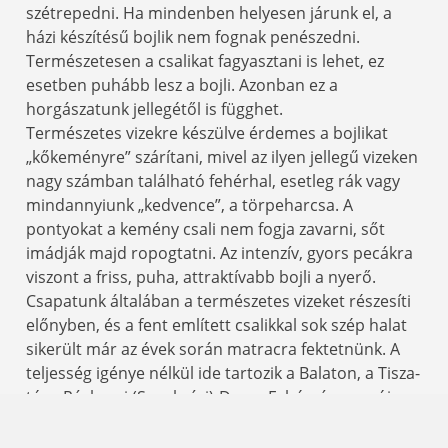
szétrepedni. Ha mindenben helyesen járunk el, a
házi készítésű bojlik nem fognak penészedni.
Természetesen a csalikat fagyasztani is lehet, ez
esetben puhább lesz a bojli. Azonban ez a
horgászatunk jellegétől is függhet.
Természetes vizekre készülve érdemes a bojlikat
„kőkeményre” szárítani, mivel az ilyen jellegű vizeken
nagy számban található fehérhal, esetleg rák vagy
mindannyiunk „kedvence”, a törpeharcsa. A
pontyokat a kemény csali nem fogja zavarni, sőt
imádják majd ropogtatni. Az intenzív, gyors pecákra
viszont a friss, puha, attraktívabb bojli a nyerő.
Csapatunk általában a természetes vizeket részesíti
előnyben, és a fent említett csalikkal sok szép halat
sikerült már az évek során matracra fektetnünk. A
teljesség igénye nélkül ide tartozik a Balaton, a Tisza-
tó, a Ráckevei (Soroksári)-Duna, Fehérvárcsurgói-
tározó, a Holt Duna és Tiszai- holtágak is. Ezekben a
vizekben rengeteg a természetes táplálék, ezért úgy