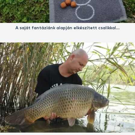
A saját fantáziánk alapján elkészített csalikkal…