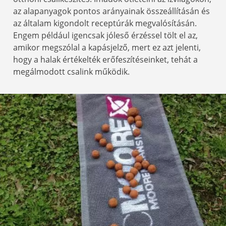
az alapanyagok pontos arányainak összeállításán és
az általam kigondolt receptúrák megvalósításán.
Engem például igencsak jóleső érzéssel tölt el az,
amikor megszólal a kapásjelző, mert ez azt jelenti,
hogy a halak értékelték erőfeszítéseinket, tehát a
megálmodott csalink működik.