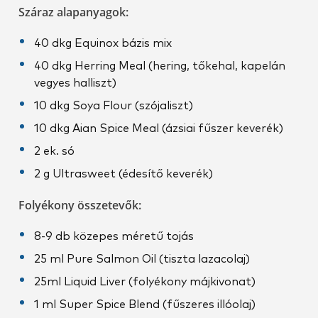
Száraz alapanyagok:
40 dkg Equinox bázis mix
40 dkg Herring Meal (hering, tőkehal, kapelán
vegyes halliszt)
10 dkg Soya Flour (szójaliszt)
10 dkg Aian Spice Meal (ázsiai fűszer keverék)
2 ek. só
2 g Ultrasweet (édesítő keverék)
Folyékony összetevők:
8-9 db közepes méretű tojás
25 ml Pure Salmon Oil (tiszta lazacolaj)
25ml Liquid Liver (folyékony májkivonat)
1 ml Super Spice Blend (fűszeres illóolaj)