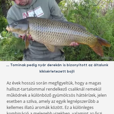
… Tominak pedig nyár derekán is bizonyított az általunk
kikísérletezett bojli
Az évek hosszú során megfigyeltük, hogy a magas
halliszt-tartalommal rendelkező csaliknál remekül
működnek a különböző gyümölcsös háttérízek, jelen
esetben a szilva, amely az egyik legnépszerűbb a
kellemes illatú aromák között. Ez a különleges
kombináció a melegebb vizekben, valamint az őszi