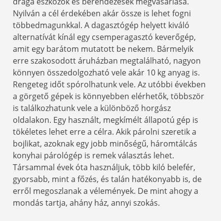
drága eszközök és berendezések megvásárlása.
Nyilván a cél érdekében akár össze is lehet fogni
többedmagunkkal. A dagasztógép helyett kiváló
alternatívát kínál egy csemperagasztó keverőgép,
amit egy barátom mutatott be nekem. Bármelyik
erre szakosodott áruházban megtalálható, nagyon
könnyen összedolgozható vele akár 10 kg anyag is.
Rengeteg időt spórolhatunk vele. Az utóbbi években
a görgető gépek is könnyebben elérhetők, többször
is találkozhatunk vele a különböző horgász
oldalakon. Egy használt, megkímélt állapotú gép is
tökéletes lehet erre a célra. Akik párolni szeretik a
bojlikat, azoknak egy jobb minőségű, háromtálcás
konyhai párológép is remek választás lehet.
Társammal évek óta használjuk, több kiló belefér,
gyorsabb, mint a főzés, és talán hatékonyabb is, de
erről megoszlanak a vélemények. De mint ahogy a
mondás tartja, ahány ház, annyi szokás.