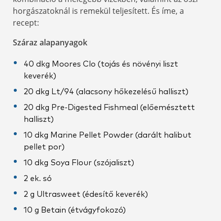
horgászatoknál is remekül teljesített. És íme, a
recept:
Száraz alapanyagok
40 dkg Moores Clo (tojás és növényi liszt
keverék)
20 dkg Lt/94 (alacsony hőkezelésű halliszt)
20 dkg Pre-Digested Fishmeal (előemésztett
halliszt)
10 dkg Marine Pellet Powder (darált halibut
pellet por)
10 dkg Soya Flour (szójaliszt)
2 ek. só
2 g Ultrasweet (édesítő keverék)
10 g Betain (étvágyfokozó)