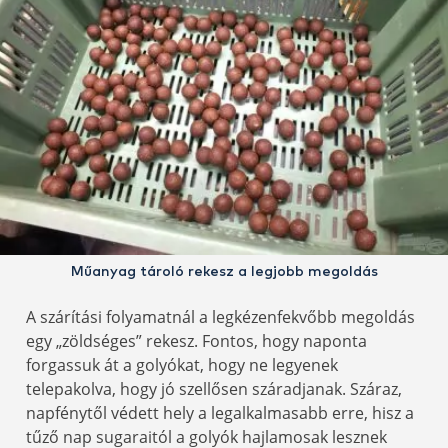
Műanyag tároló rekesz a legjobb megoldás
A szárítási folyamatnál a legkézenfekvőbb megoldás
egy „zöldséges” rekesz. Fontos, hogy naponta
forgassuk át a golyókat, hogy ne legyenek
telepakolva, hogy jó szellősen száradjanak. Száraz,
napfénytől védett hely a legalkalmasabb erre, hisz a
tűző nap sugaraitól a golyók hajlamosak lesznek