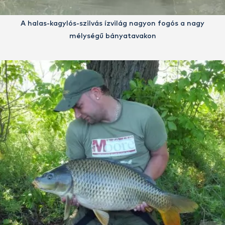
A halas-kagylós-szilvás ízvilág nagyon fogós a nagy
mélységű bányatavakon