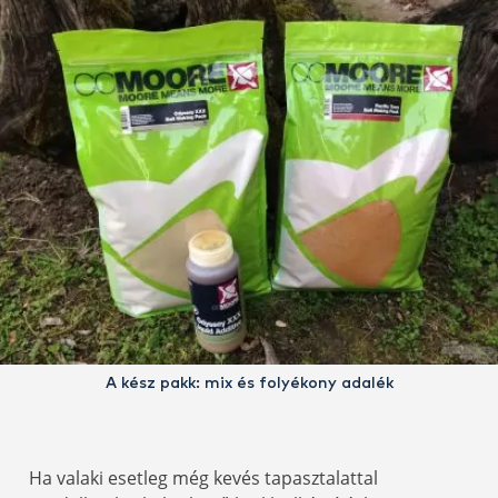
A kész pakk: mix és folyékony adalék
Ha valaki esetleg még kevés tapasztalattal