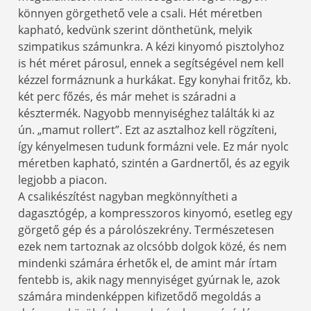
könnyen görgethető vele a csali. Hét méretben
kapható, kedvünk szerint dönthetünk, melyik
szimpatikus számunkra. A kézi kinyomó pisztolyhoz
is hét méret párosul, ennek a segítségével nem kell
kézzel formáznunk a hurkákat. Egy konyhai fritőz, kb.
két perc főzés, és már mehet is száradni a
késztermék. Nagyobb mennyiséghez találták ki az
ún. „mamut rollert”. Ezt az asztalhoz kell rögzíteni,
így kényelmesen tudunk formázni vele. Ez már nyolc
méretben kapható, szintén a Gardnertől, és az egyik
legjobb a piacon.
A csalikészítést nagyban megkönnyítheti a
dagasztógép, a kompresszoros kinyomó, esetleg egy
görgető gép és a párolószekrény. Természetesen
ezek nem tartoznak az olcsóbb dolgok közé, és nem
mindenki számára érhetők el, de amint már írtam
fentebb is, akik nagy mennyiséget gyúrnak le, azok
számára mindenképpen kifizetődő megoldás a