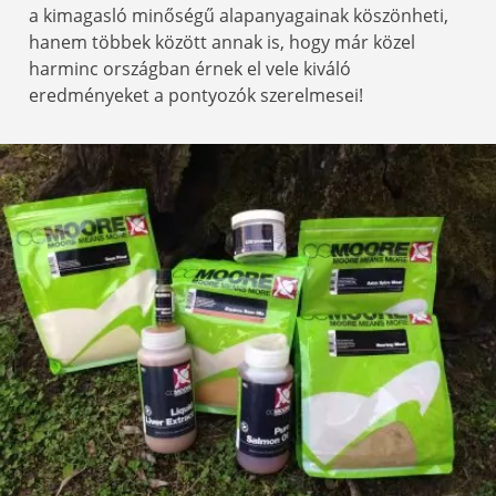
a kimagasló minőségű alapanyagainak köszönheti,
hanem többek között annak is, hogy már közel
harminc országban érnek el vele kiváló
eredményeket a pontyozók szerelmesei!