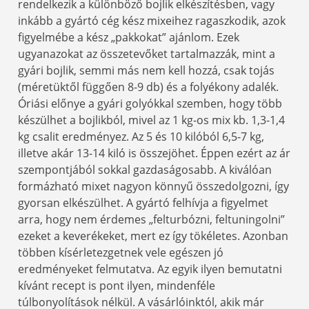
rendelkezik a különböző bojlik elkészítésben, vagy
inkább a gyártó cég kész mixeihez ragaszkodik, azok
figyelmébe a kész „pakkokat” ajánlom. Ezek
ugyanazokat az összetevőket tartalmazzák, mint a
gyári bojlik, semmi más nem kell hozzá, csak tojás
(méretüktől függően 8-9 db) és a folyékony adalék.
Óriási előnye a gyári golyókkal szemben, hogy több
készülhet a bojlikból, mivel az 1 kg-os mix kb. 1,3-1,4
kg csalit eredményez. Az 5 és 10 kilóból 6,5-7 kg,
illetve akár 13-14 kiló is összejöhet. Éppen ezért az ár
szempontjából sokkal gazdaságosabb. A kiválóan
formázható mixet nagyon könnyű összedolgozni, így
gyorsan elkészülhet. A gyártó felhívja a figyelmet
arra, hogy nem érdemes „felturbózni, feltuningolni”
ezeket a keverékeket, mert ez így tökéletes. Azonban
többen kísérletezgetnek vele egészen jó
eredményeket felmutatva. Az egyik ilyen bemutatni
kívánt recept is pont ilyen, mindenféle
túlbonyolítások nélkül. A vásárlóinktól, akik már