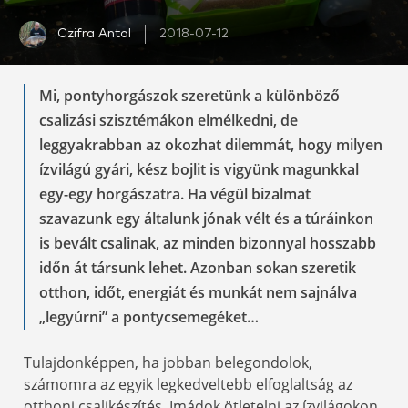
Czifra Antal
2018-07-12
Mi, pontyhorgászok szeretünk a különböző
csalizási szisztémákon elmélkedni, de
leggyakrabban az okozhat dilemmát, hogy milyen
ízvilágú gyári, kész bojlit is vigyünk magunkkal
egy-egy horgászatra. Ha végül bizalmat
szavazunk egy általunk jónak vélt és a túráinkon
is bevált csalinak, az minden bizonnyal hosszabb
időn át társunk lehet. Azonban sokan szeretik
otthon, időt, energiát és munkát nem sajnálva
„legyúrni” a pontycsemegéket…
Tulajdonképpen, ha jobban belegondolok,
számomra az egyik legkedveltebb elfoglaltság az
otthoni csalikészítés. Imádok ötletelni az ízvilágokon,