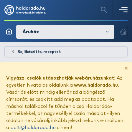
Áruház
Bojlikészítés, receptek
×
Vigyázz, csalók utánozhatják webáruházunkat!
Az
egyetlen hivatalos oldalunk a
www.haldorado.hu
.
Vásárlás előtt mindig ellenőrizd a böngésző
címsorát, és csak itt add meg az adataidat. Ha
máshol találkozol feltűnően olcsó Haldorádó-
termékekkel, az nagy eséllyel csaló másolat - ilyen
oldalon ne vásárolj, inkább jelezd nekünk e-mailben
a
pult@haldorado.hu
címen!