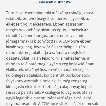
… édesebb a siker íze
Természetesen mindenki másképp csinálja, másra
esküszik, és lehetőségeihez mérten igyekszik az
elképzelt bojlit elkészíteni. Ebben az írásban
megosztok néhány olyan receptet, amelyek az
elmúlt években horgásztársaimnak, valamint
jómagamnak is bizonyítottak. A CCMoore ebben
kiváló segítség, hisz az óriási termékpalettán
mindenki megtalálhatja a számára megfelelő
összetevőket. Talán felsorolni is nehéz lenne, mi
minden található meg a gyártó cég kollekciójában.
Hallisztek, növényi összetevők, madáreleségek,
különleges adalékok, koncentrált porkivonatok,
folyékony aromák, illóolajok, és még rengeteg
kimagasló élelmiszertisztaságú alapanyag képezi
részét a palettának. A csaligyártó cég évek óta az
egyik legjobb a piacon. Népszerűsége évről évre
folyamatosan nő. A CCMoore sikerességét nemcsak