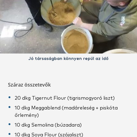
Jó társaságban könnyen repül az idő
Száraz összetevők
20 dkg Tigernut Flour (tigrismogyoró liszt)
10 dkg Meggablend (madáreleség + piskóta
őrlemény)
10 dkg Semolina (búzadara)
10 dkg Soya Flour (szójaliszt)