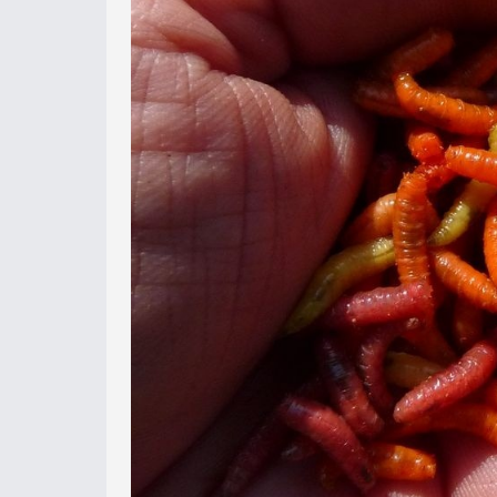
A csontkukac
A csontiként ismert légylárvát (ami
színe piszkosfehér, de különféle szí
horgászboltokat, ahol választhatunk
természetes fehér, a rózsaszín (ezt 
kapható és általában egy doboz vegy
kiemelkedő sikereket ért volna el ez