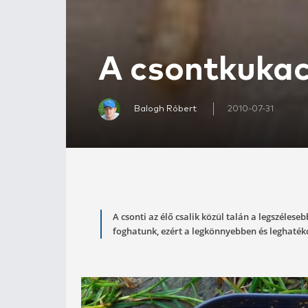
A csontku
Balogh Róbert
2010