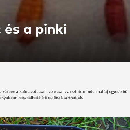
kac és a pinki
-07-31