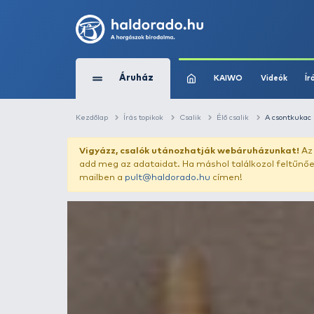
Áruház
KAIWO
Kezdőlap
Írás topikok
Csalik
Élő csalik
Vigyázz, csalók utánozhatják webár
add meg az adataidat. Ha máshol találk
mailben a
pult@haldorado.hu
címen!