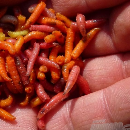
 általában dongólégy lárvája) minden kisebb-nagyobb horgász
nekre is festhető. Nagy mennyiségben állítják elő a csalitenyé
 egyszínű és vegyes színezésű csalik között. A piros messze 
gyakran fluoro vagy diszkó jelzőkkel emlegetik) és a bronzszín
es színű csontiban találunk kékeket is, bár arról nincsen t
ek használatával.