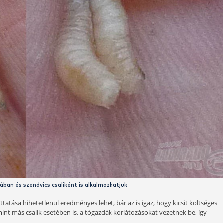
Színezett csontik
l is jó, ha több színben tartunk magunknál belőlük. Biztosak
részesítenek előnyben. Egy téli, állóvízi horgászat csontiszü
Kísérletképpen tűzzünk többféle színű csontit - azaz koktélt
 és akkor hatásos inger.