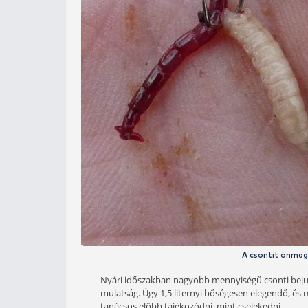
Mint annyi más csali esetében, enné
különböző napokon más-más színeket 
néhány szem fehér és narancsszínű. 
megállapíthassuk, melyik szín az ott