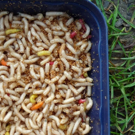
án a legszélesebb körben alkalmazott csali, vele csalizva sz
en és leghatékonyabban használható élő csalinak tarthatj