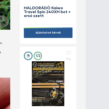
HALDORÁ
Travel Sp
orsó szet