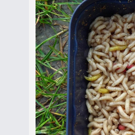
A csonti az élő csalik közül tal
foghatunk, ezért a legkönnyebb