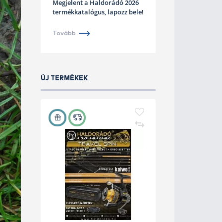
inte minden halfaj egyedeiből
uk.
Haldorá
Katalógu
Megjelent 
termékkatal
Tovább
ÚJ TERMÉKEK