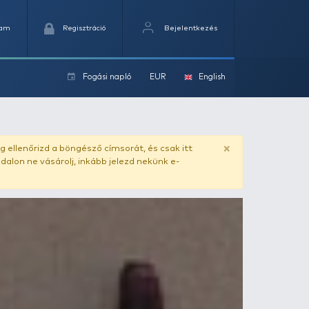
Kedvencek
Kosaram
Regisztráció
Fogási na
ok
ado.hu
. Vásárlás előtt mindig ellenőrizd a böngésző címs
yel csaló másolat - ilyen oldalon ne vásárolj, inkább jel