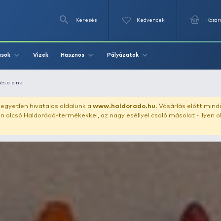
Keresés
Videók
Vizek
Írások
Hasznos
Pályázat
A csontkukac és a pinki
uházunkat!
Az egyetlen hivatalos oldalunk a
www.haldor
ozol feltűnően olcsó Haldorádó-termékekkel, az nagy eséll