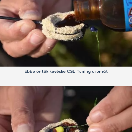
Ebbe öntök kevéske CSL Tuning aromát