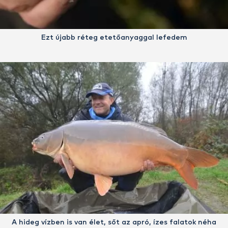
Ezt újabb réteg etetőanyaggal lefedem
A hideg vízben is van élet, sőt az apró, ízes falatok néha