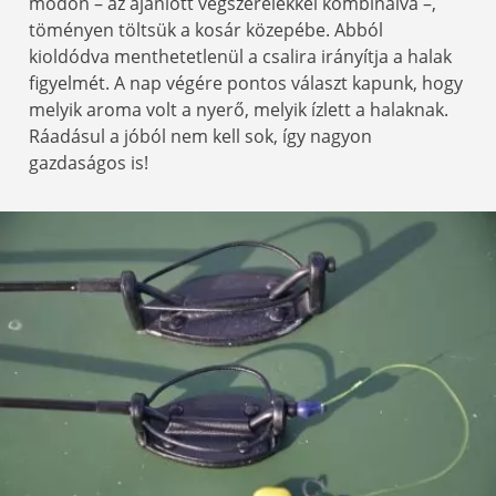
módon – az ajánlott végszerelékkel kombinálva –,
töményen töltsük a kosár közepébe. Abból
kioldódva menthetetlenül a csalira irányítja a halak
figyelmét. A nap végére pontos választ kapunk, hogy
melyik aroma volt a nyerő, melyik ízlett a halaknak.
Ráadásul a jóból nem kell sok, így nagyon
gazdaságos is!