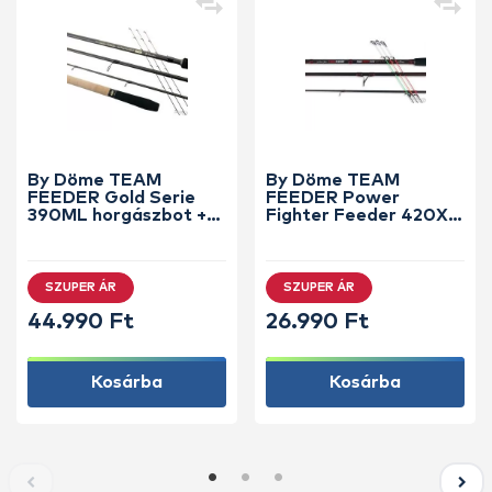
By Döme TEAM
By Döme TEAM
FEEDER Gold Serie
FEEDER Power
390ML horgászbot +
Fighter Feeder 420XH
Dobókesztyű ujj
horgászbot +
Dobókesztyű ujj
SZUPER ÁR
SZUPER ÁR
44.990 Ft
26.990 Ft
Kosárba
Kosárba