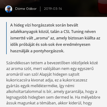
Döme Gábor
2019-03-14
A hideg vízi horgászatok során bevált
adalékanyagok közül, talán a CSL Tuning néven
ismertté vált „aroma” az, amely biztosan kiállta az
idők próbáját és sok-sok éve eredményesen
használják a pontyhorgászok.
Szándékosan tettem a bevezetőben idézőjelek közé
az aroma szót, mert valójában nem egy egyszerű
aromáról van szó! Alapját hidegen sajtolt
kukoricacsíra kivonat adja, ez a kukoricaszesz
gyártás egyik mellékterméke, így némi
alkoholtartalommal is bír, amely garantálja, hogy a
legnagyobb hidegben sem dermed le. Ha mélyebbre
ássuk magunkat a témában, akkor kiderül, hogy