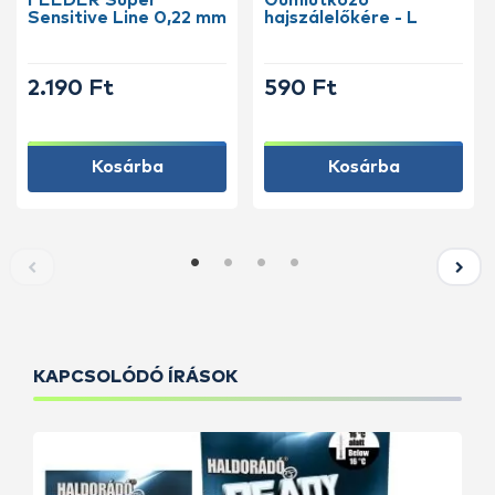
FEEDER Super
Gumiütköző
Sensitive Line 0,22 mm
hajszálelőkére - L
2.190 Ft
590 Ft
Kosárba
Kosárba
KAPCSOLÓDÓ ÍRÁSOK