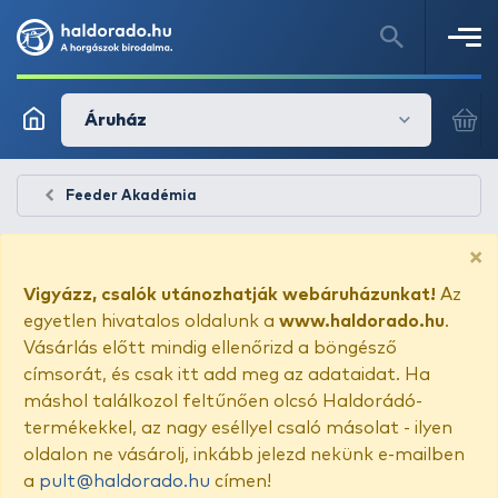
Áruház
Feeder Akadémia
×
Vigyázz, csalók utánozhatják webáruházunkat!
Az
egyetlen hivatalos oldalunk a
www.haldorado.hu
.
Vásárlás előtt mindig ellenőrizd a böngésző
címsorát, és csak itt add meg az adataidat. Ha
máshol találkozol feltűnően olcsó Haldorádó-
termékekkel, az nagy eséllyel csaló másolat - ilyen
oldalon ne vásárolj, inkább jelezd nekünk e-mailben
a
pult@haldorado.hu
címen!