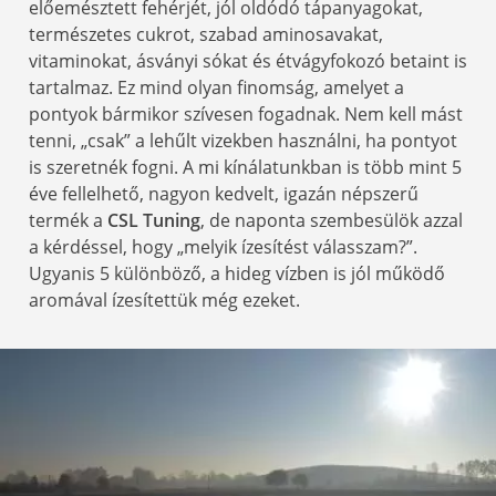
előemésztett fehérjét, jól oldódó tápanyagokat,
természetes cukrot, szabad aminosavakat,
vitaminokat, ásványi sókat és étvágyfokozó betaint is
tartalmaz. Ez mind olyan finomság, amelyet a
pontyok bármikor szívesen fogadnak. Nem kell mást
tenni, „csak” a lehűlt vizekben használni, ha pontyot
is szeretnék fogni. A mi kínálatunkban is több mint 5
éve fellelhető, nagyon kedvelt, igazán népszerű
termék a
CSL Tuning
, de naponta szembesülök azzal
a kérdéssel, hogy „melyik ízesítést válasszam?”.
Ugyanis 5 különböző, a hideg vízben is jól működő
aromával ízesítettük még ezeket.