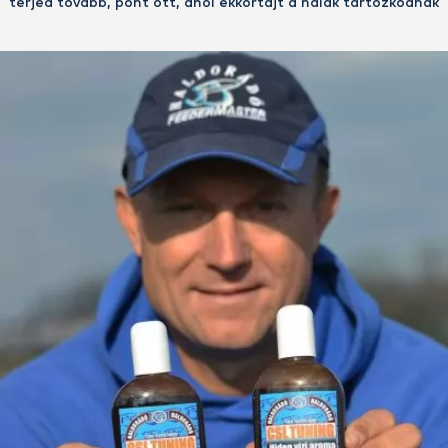
terjed tovább, pont ott, ahol ekkortájt a halak tartózkodnak