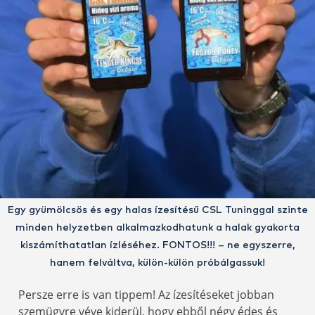
Egy gyümölcsös és egy halas ízesítésű CSL Tuninggal szinte
minden helyzetben alkalmazkodhatunk a halak gyakorta
kiszámíthatatlan ízléséhez. FONTOS!!! – ne egyszerre,
hanem felváltva, külön-külön próbálgassuk!
Persze erre is van tippem! Az ízesítéseket jobban
szemügyre véve kiderül, hogy ebből négy édes és