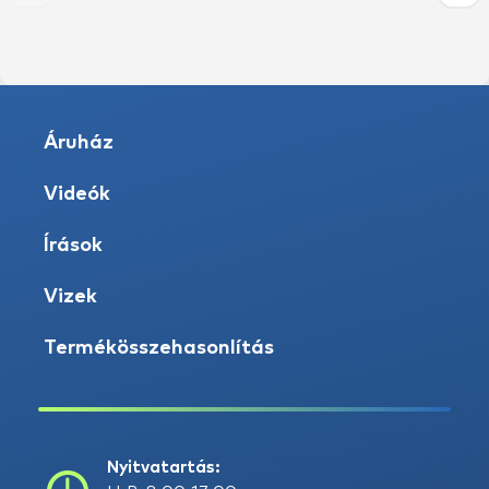
Áruház
Videók
Írások
Vizek
Termékösszehasonlítás
Nyitvatartás: