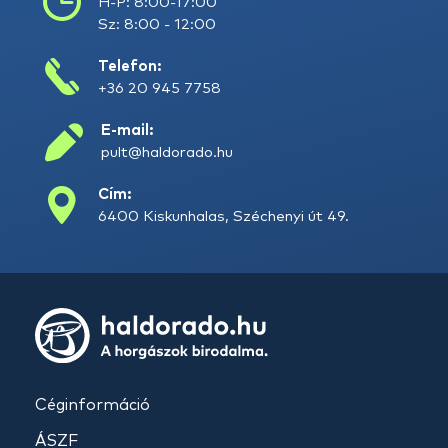
H-P: 8:00-17:00
Sz: 8:00 - 12:00
Telefon:
+36 20 945 7758
E-mail:
pult@haldorado.hu
Cím:
6400 Kiskunhalas, Széchenyi út 49.
Céginformáció
ÁSZF