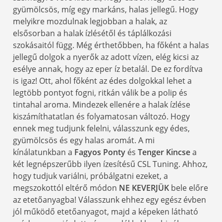
gyümölcsös, míg egy markáns, halas jellegű. Hogy
melyikre mozdulnak legjobban a halak, az
elsősorban a halak ízlésétől és táplálkozási
szokásaitól függ. Még érthetőbben, ha főként a halas
jellegű dolgok a nyerők az adott vízen, elég kicsi az
esélye annak, hogy az eper íz betalál. De ez fordítva
is igaz! Ott, ahol főként az édes dolgokkal lehet a
legtöbb pontyot fogni, ritkán válik be a polip és
tintahal aroma. Mindezek ellenére a halak ízlése
kiszámíthatatlan és folyamatosan változó. Hogy
ennek meg tudjunk felelni, válasszunk egy édes,
gyümölcsös és egy halas aromát. A mi
kínálatunkban a
Fagyos Ponty
és
Tenger Kincse
a
két legnépszerűbb ilyen ízesítésű CSL Tuning. Ahhoz,
hogy tudjuk variálni, próbálgatni ezeket, a
megszokottól eltérő módon
NE KEVERJÜK
bele előre
az etetőanyagba! Válasszunk ehhez egy egész évben
jól működő etetőanyagot, majd a képeken látható