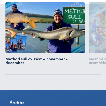
Method suli 25. rész – november -
Method su
december
aromákka
Áruház