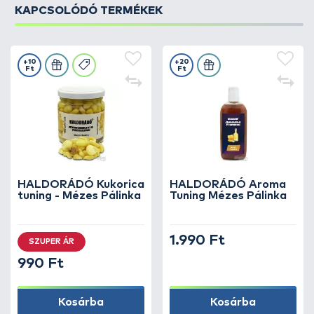
KAPCSOLÓDÓ TERMÉKEK
+10
+20
Ft
Ft
HALDORÁDÓ Kukorica
HALDORÁDÓ Aroma
tuning - Mézes Pálinka
Tuning Mézes Pálinka
1.990 Ft
SZUPER ÁR
990 Ft
Kosárba
Kosárba