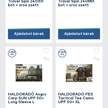
Travel Spin 240XH
Travel Spin 240MH
bot + orsó szett
bot + orsó szett
Ajánlatot kérek
Ajánlatot kérek
+150
+100
Ft
Ft
HALDORÁDÓ Angry
HALDORÁDÓ FES
Carp SUN UPF 50+
Tactical Tee Camo
Long Sleeve L
UPF 50+ XL