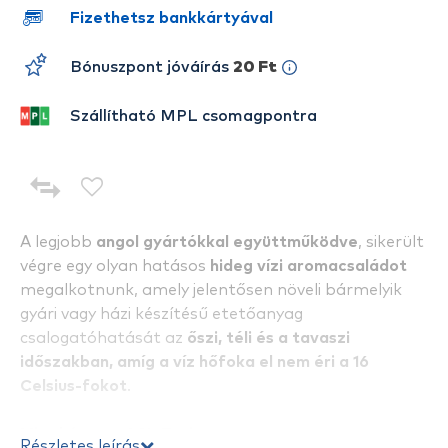
Fizethetsz bankkártyával
Bónuszpont jóváírás
20 Ft
Szállítható MPL csomagpontra
A legjobb
angol gyártókkal együttműködve
, sikerült
végre egy olyan hatásos
hideg vízi aromacsaládot
megalkotnunk, amely jelentősen növeli bármelyik
gyári vagy házi készítésű etetőanyag
csalogatóhatását az
őszi, téli és a tavaszi
időszakban, amíg a víz hőfoka el nem éri a 16
Celsius-fokot
.
Mire képes a CSL Tuning
Részletes leírás