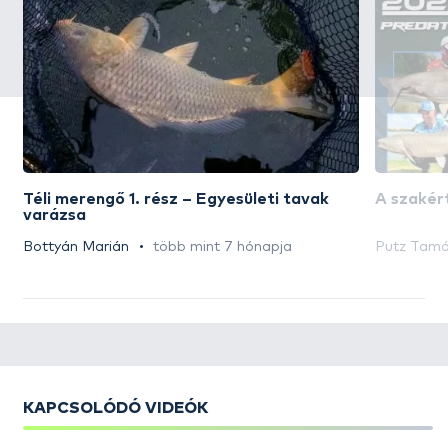
Téli merengő 1. rész – Egyesületi tavak
A szakért
varázsa
Bottyán Marián
több mint 7 hónapja
Putz Tam
KAPCSOLÓDÓ VIDEÓK