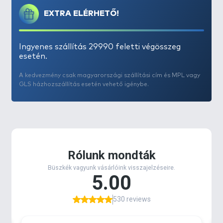
megnövelni etetőanyagunk hatósugarát! A sűrű, de
EXTRA ELÉRHETŐ!
rendkívül gyorsan oldódó és agresszíven terjedő,
alkohol tartalmú,
hidegen sajtolt kukoricacsíra
(CSL) kivonatból készült
ízesített aroma fajsúlya
Ingyenes szállítás 29990 feletti végösszeg
esetén.
nagyobb, mint a vízé, így a
mederfenéken „laposan”
terjed
. Rendkívül fontos tulajdonság ez, hiszen
A kedvezmény csak magyarországi szállítási cím és MPL vagy
ekkor a halak sem vízközt, hanem a mederfenék
GLS házhozszállítás esetén vehető igénybe.
közelében tartózkodnak és táplálkoznak.
Összetevők és ízesítések
A CSL Tuning aromacsalád előemésztett fehérjét,
jól oldódó tápanyagokat, természetes cukrot,
szabad aminosavakat, vitaminokat, ásványi sókat
és étvágyfokozó
betaint is tartalmaz
. Színe
sötétbarna és négy különböző ízesítéssel kerül
forgalomba. Ezek a
Vörös Démon, Mézes Pálinka,
Tenger Kincse, és a Fagyos Ponty.
Mikor melyiket célszerű használni?