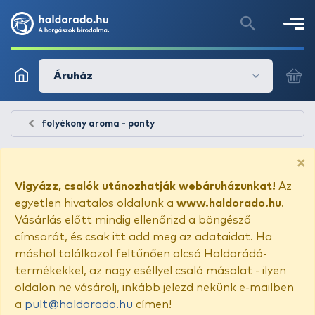
Áruház
folyékony aroma - ponty
×
Vigyázz, csalók utánozhatják webáruházunkat!
Az
egyetlen hivatalos oldalunk a
www.haldorado.hu
.
Vásárlás előtt mindig ellenőrizd a böngésző
címsorát, és csak itt add meg az adataidat. Ha
máshol találkozol feltűnően olcsó Haldorádó-
termékekkel, az nagy eséllyel csaló másolat - ilyen
oldalon ne vásárolj, inkább jelezd nekünk e-mailben
a
pult@haldorado.hu
címen!