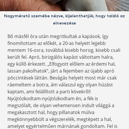
Nagyméretű szemébe nézve, kijelenthetjük, hogy találó az
elnevezése
Bő másfél óra után megritkultak a kapások, így
finomítottam az előkét, a 20-as helyett lejjebb
mentem 16-osra, továbbá kisebb horog, kisebb csali
került fel. Apró, birizgálós kapást váltottam halra,
egy küllő érkezett. „Elfogyott előlem az érdemi hal,
lassan pakolhatok”, járt a fejemben az újabb apró
pöccintések láttán. Bevágás helyett most már csak
ráemeltem a botra, ám válaszul egy olyan húzást
kaptam, ami felállított a parti kövekről!
Nyújtózkodtam-nyújtózkodtam én, a fék is
megszólalt, de olyan vehemensen indult világgá a
megakasztott hal, hogy pillanatok múlva
megkönnyebbült a végszerelék, megtépett a hal,
amelyet egyértelműen márnának gondoltam. Fel is