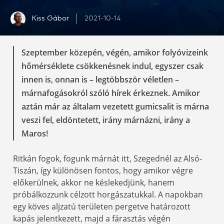
Kiss Gábor
2021-10-14
Szeptember közepén, végén, amikor folyóvizeink
hőmérséklete csökkenésnek indul, egyszer csak
innen is, onnan is – legtöbbször véletlen –
márnafogásokról szóló hírek érkeznek. Amikor
aztán már az általam vezetett gumicsalit is márna
veszi fel, eldöntetett, irány márnázni, irány a
Maros!
Ritkán fogok, fogunk márnát itt, Szegednél az Alsó-
Tiszán, így különösen fontos, hogy amikor végre
előkerülnek, akkor ne késlekedjünk, hanem
próbálkozzunk célzott horgászatukkal. A napokban
egy köves aljzatú területen pergetve határozott
kapás jelentkezett, majd a fárasztás végén