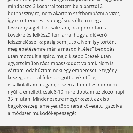
mindössze 3 kosárral tettem be a parttól 2
bothossznyira, nem akartam szétbombázni a vizet,
így is rettenetes csobogásnak éltem meg a
tevékenységet. Felcsaliztam, lekuporodtam a
kövekre és felkészültem arra, hogy a dióverő
felszereléssel kapásig sem jutok. Nem így történt,
meglepetésemre már a második „éles” bedobás
után mozdult a spicc, majd kisebb ütések után
egyértelműen rácsimpaszkodott valami. Nem is
vártam, odahúztam neki egy embereset. Szegény
keszeg azonnal felcsobogott a víztetőre,
elkalkuláltam magam, hiszen a fonott zsinór nem
nyúlik, emellett csak 8-10 m-re dobtam az előző napi
35 m után. Mindenesetre megérkezett az első
bagolykeszeg, amelyet több társa követett, igazolva
a módszer működőképességét.