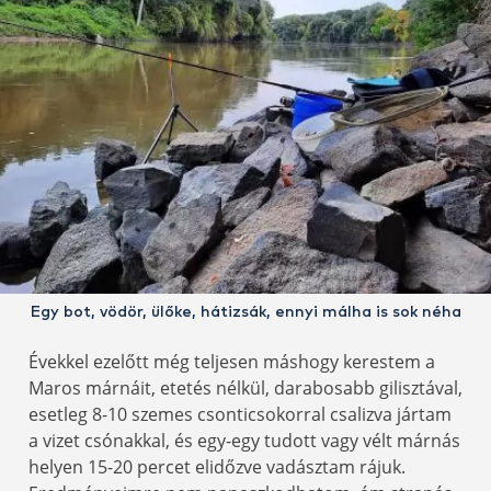
Egy bot, vödör, ülőke, hátizsák, ennyi málha is sok néha
Évekkel ezelőtt még teljesen máshogy kerestem a
Maros márnáit, etetés nélkül, darabosabb gilisztával,
esetleg 8-10 szemes csonticsokorral csalizva jártam
a vizet csónakkal, és egy-egy tudott vagy vélt márnás
helyen 15-20 percet elidőzve vadásztam rájuk.