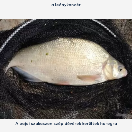
a leánykoncér
A bajai szakaszon szép dévérek kerültek horogra