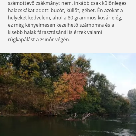
számottevő zsákmányt nem, inkább csak különleges
halacskákat adott: bucót, küllőt, gébet. Én azokat a
helyeket kedvelem, ahol a 80 grammos kosár elég,
ez még kényelmesen kezelhető számomra és a
kisebb halak fárasztásánál is érzek valami
rúgkapálást a zsinór végén.