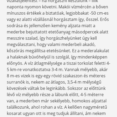
vízállásjelentést – ha horgászni készülünk – illik
naponta nyomon követni. Makói vízmércén a bőven
mínuszos értékek a biztatóak, legjobbakat -50 cm-es
vagy ez alatti vízállásnál horgásztam így, ősszel. Erős
sodrása és jellemzően kemény aljzata miatt a
mederbe bejuttatott etetőanyag másodpercek alatt
messzire szalad, így horgászhelyünket úgy kell
megválasztani, hogy valami mederbeli akadó,
kőszórás megállítsa etetésünket. Ez a mederalakulat
a halaknak búvóhelyül is szolgál, így mindenképpen
előnyös. A víz átlagmélysége a tiszai torkolat feletti 4-
5 km-re vonatkoztatva 3-4 m. Vannak mélyebb, akár
8 m-es vizek is egy-egy rövid szakaszon és méteres
surranók is, nekem az átlagos, 3,5-4 m mélységű
kövezések váltak be leginkább. Sokszor az előttünk
lévő víz mélyebb része a lábunk előtt, 4-5 méterre
van, a mederben már sekélyebb, homokos aljzattal
találkozunk, ahol rohan a víz. A kellően nagyméretű
kosarat ugyan ott is meg tudjuk állítani, ám nekem