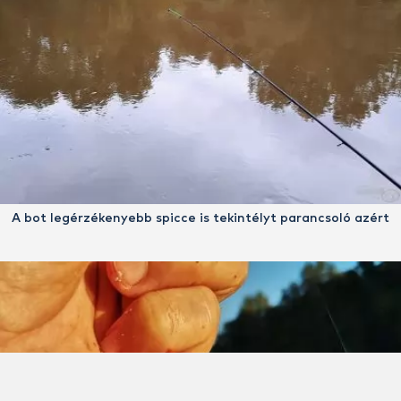
A bot legérzékenyebb spicce is tekintélyt parancsoló azért