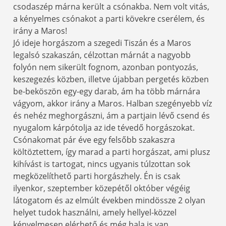
csodaszép márna került a csónakba. Nem volt vitás,
a kényelmes csónakot a parti kövekre cserélem, és
irány a Maros!
Jó ideje horgászom a szegedi Tiszán és a Maros
legalsó szakaszán, célzottan márnát a nagyobb
folyón nem sikerült fognom, azonban pontyozás,
keszegezés közben, illetve újabban pergetés közben
be-beköszön egy-egy darab, ám ha több márnára
vágyom, akkor irány a Maros. Halban szegényebb víz
és nehéz meghorgászni, ám a partjain lévő csend és
nyugalom kárpótolja az ide tévedő horgászokat.
Csónakomat pár éve egy felsőbb szakaszra
költöztettem, így marad a parti horgászat, ami plusz
kihívást is tartogat, nincs ugyanis túlzottan sok
megközelíthető parti horgászhely. Én is csak
ilyenkor, szeptember közepétől október végéig
látogatom és az elmúlt években mindössze 2 olyan
helyet tudok használni, amely hellyel-közzel
kényelmesen elérhető és még hala is van.