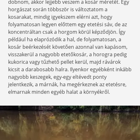
dobnom, akkor lejjebb veszem a kosár méretét. Egy
horgászat során többször is változtatom a
kosarakat, mindig igyekszem elérni azt, hogy
folyamatosan legyen előttem egy etetési sáv, de az
koncentráltan csak a horgom körül képződjön. Így
például ha elaprózódik a hal, de folyamatosan, a
kosár beérkezését követően azonnal van kapásom,
visszakerül a nagyobb etetőkosár, a horogra pedig
kukorica vagy tűzhető pellet kerül, majd rávárok
kicsit a darabosabb halra. Ilyenkor egyébként inkább
nagyobb keszegek, egy-egy eltévedt ponty
jelentkezik, a márnák, ha megérkeznek az etetésre,
elmarnak minden egyéb halat a környékről.