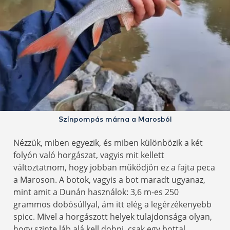
Színpompás márna a Marosból
Nézzük, miben egyezik, és miben különbözik a két
folyón való horgászat, vagyis mit kellett
változtatnom, hogy jobban működjön ez a fajta peca
a Maroson. A botok, vagyis a bot maradt ugyanaz,
mint amit a Dunán használok: 3,6 m-es 250
grammos dobósúllyal, ám itt elég a legérzékenyebb
spicc. Mivel a horgászott helyek tulajdonsága olyan,
hogy szinte láb alá kell dobni, csak egy bottal