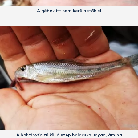
A gébek itt sem kerülhetők el
A halványfoltú küllő szép halacska ugyan, ám ha