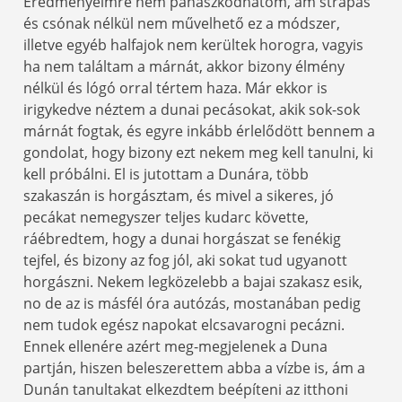
Eredményeimre nem panaszkodhatom, ám strapás
és csónak nélkül nem művelhető ez a módszer,
illetve egyéb halfajok nem kerültek horogra, vagyis
ha nem találtam a márnát, akkor bizony élmény
nélkül és lógó orral tértem haza. Már ekkor is
irigykedve néztem a dunai pecásokat, akik sok-sok
márnát fogtak, és egyre inkább érlelődött bennem a
gondolat, hogy bizony ezt nekem meg kell tanulni, ki
kell próbálni. El is jutottam a Dunára, több
szakaszán is horgásztam, és mivel a sikeres, jó
pecákat nemegyszer teljes kudarc követte,
ráébredtem, hogy a dunai horgászat se fenékig
tejfel, és bizony az fog jól, aki sokat tud ugyanott
horgászni. Nekem legközelebb a bajai szakasz esik,
no de az is másfél óra autózás, mostanában pedig
nem tudok egész napokat elcsavarogni pecázni.
Ennek ellenére azért meg-megjelenek a Duna
partján, hiszen beleszerettem abba a vízbe is, ám a
Dunán tanultakat elkezdtem beépíteni az itthoni