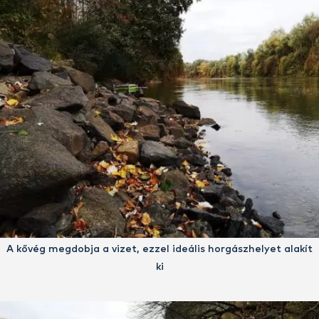
A kővég megdobja a vizet, ezzel ideális horgászhelyet alakít
ki