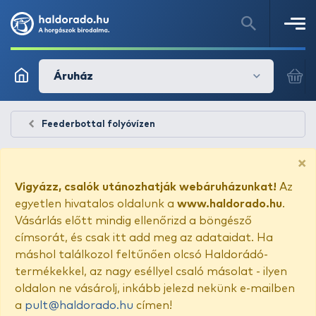
Áruház
Feederbottal folyóvízen
×
Vigyázz, csalók utánozhatják webáruházunkat!
Az
egyetlen hivatalos oldalunk a
www.haldorado.hu
.
Vásárlás előtt mindig ellenőrizd a böngésző
címsorát, és csak itt add meg az adataidat. Ha
máshol találkozol feltűnően olcsó Haldorádó-
termékekkel, az nagy eséllyel csaló másolat - ilyen
oldalon ne vásárolj, inkább jelezd nekünk e-mailben
a
pult@haldorado.hu
címen!