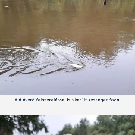
A dióverő felszereléssel is sikerült keszeget fogni