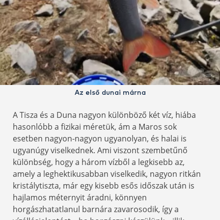
Az első dunai márna
A Tisza és a Duna nagyon különböző két víz, hiába
hasonlóbb a fizikai méretük, ám a Maros sok
esetben nagyon-nagyon ugyanolyan, és halai is
ugyanúgy viselkednek. Ami viszont szembetűnő
különbség, hogy a három vízből a legkisebb az,
amely a leghektikusabban viselkedik, nagyon ritkán
kristálytiszta, már egy kisebb esős időszak után is
hajlamos méternyit áradni, könnyen
horgászhatatlanul barnára zavarosodik, így a