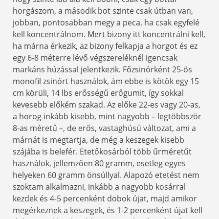
horgászom, a második bot szinte csak útban van,
jobban, pontosabban megy a peca, ha csak egyfelé
kell koncentrálnom. Mert bizony itt koncentrálni kell,
ha márna érkezik, az bizony felkapja a horgot és ez
egy 6-8 méterre lévő végszereléknél igencsak
markáns húzással jelentkezik. Főzsinórként 25-ös
monofil zsinórt használok, ám ebbe is kötök egy 15
cm körüli, 14 lbs erősségű erőgumit, így sokkal
kevesebb előkém szakad. Az előke 22-es vagy 20-as,
a horog inkább kisebb, mint nagyobb – legtöbbször
8-as méretű –, de erős, vastaghúsú változat, ami a
márnát is megtartja, de még a keszegek kisebb
szájába is belefér. Etetőkosárból több űrméretűt
használok, jellemzően 80 gramm, esetleg egyes
helyeken 60 gramm önsúllyal. Alapozó etetést nem
szoktam alkalmazni, inkább a nagyobb kosárral
kezdek és 4-5 percenként dobok újat, majd amikor
megérkeznek a keszegek, és 1-2 percenként újat kell