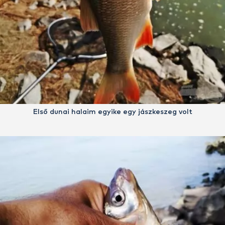
Első dunai halaim egyike egy jászkeszeg volt