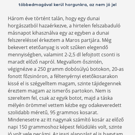
többedmagával kerül horgunkra, az nem jó jel
Három éve történt talán, hogy egy dunai
horgászatból hazaérkezve, a hirtelen felszabaduló
másnapot kihasználva egy az egyben a dunai
felszereléssel érkeztem a Maros partjára. Még
bekevert etetőanyag is volt szűken elegendő
mennyiségben, valamint 2-2,5 dl lefojtott csonti is
maradt előző napról. Megvallom őszintén,
végignézve a 250 gramm dobósúlyú botokon, 20-as
fonott főzsinóron, a féltenyérnyi etetőkosarakon
kissé el is szégyelltem magam, szinte tájidegennek
éreztem magam az ismerős partokon. Nem is
szereltem fel, csak az egyik botot, majd a táska
mélyén örömmel vettem kézbe egy odakeveredett
szolidabb méretű, 95 grammos kosarat.
Mindenesetre az itt nagynak számító kosár az előző
napi 150 grammoshoz képest felüdülés volt, szinte
jó volt vele pecázni. Az igazi alapozást el is hagytam,