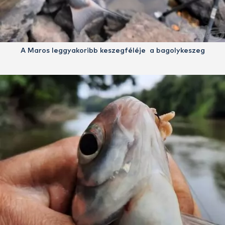
A Maros leggyakoribb keszegféléje a bagolykeszeg