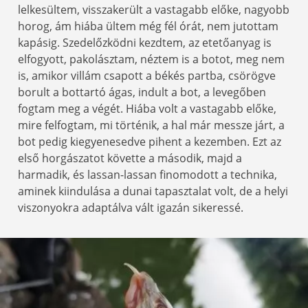
lelkesültem, visszakerült a vastagabb előke, nagyobb
horog, ám hiába ültem még fél órát, nem jutottam
kapásig. Szedelőzködni kezdtem, az etetőanyag is
elfogyott, pakolásztam, néztem is a botot, meg nem
is, amikor villám csapott a békés partba, csörögve
borult a bottartó ágas, indult a bot, a levegőben
fogtam meg a végét. Hiába volt a vastagabb előke,
mire felfogtam, mi történik, a hal már messze járt, a
bot pedig kiegyenesedve pihent a kezemben. Ezt az
első horgászatot követte a második, majd a
harmadik, és lassan-lassan finomodott a technika,
aminek kiindulása a dunai tapasztalat volt, de a helyi
viszonyokra adaptálva vált igazán sikeressé.