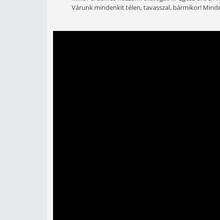
Az Ezüst-tó Horgászcentrumban m
nagyhalas – verseny lebonyolít
Mit adunk ehhez? Mindent! Biztosítju
mérlegelést, visszaengedést, a távo
Önnek / Neked csak a csapatodat kel
Mikor érdemes hozzánk ellátogatni?
Várunk mindenkit télen, tavasszal