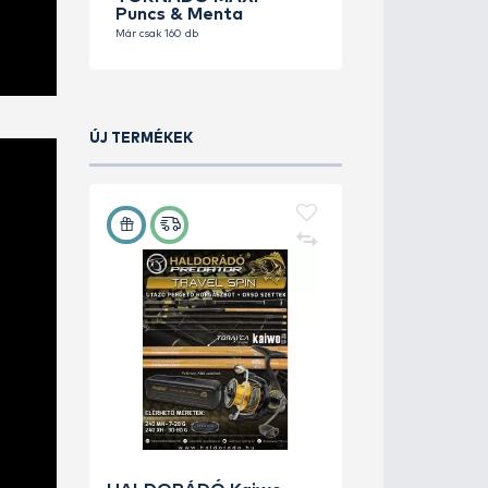
HALDOR
TORNADO
Puncs & 
Már csak 160 d