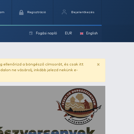
Kedvencek
Kosaram
Regisztráció
Fogási na
ok
ó Horgászcentrum
ado.hu
. Vásárlás előtt mindig ellenőrizd a böngésző címs
yel csaló másolat - ilyen oldalon ne vásárolj, inkább jel