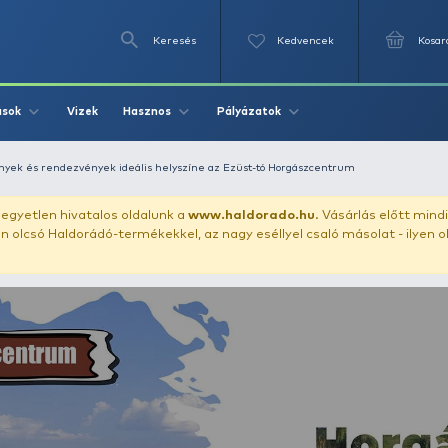
Keresés
Videók
Vizek
Írások
Hasznos
Pályázat
Horgászversenyek és rendezvények ideális helyszíne az Ezüst-t
uházunkat!
Az egyetlen hivatalos oldalunk a
www.haldor
ozol feltűnően olcsó Haldorádó-termékekkel, az nagy eséll