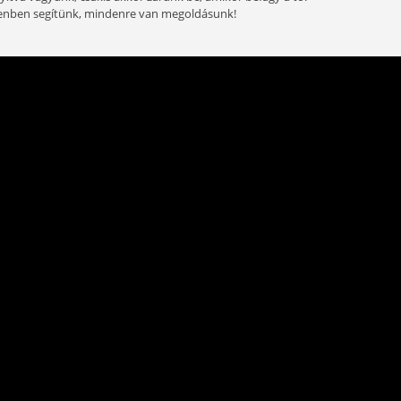
inden adott és alkalmas a terület egy baráti, céges – leg
ására.
k a kulturált területet, a kivételes halfaunát, a személyzetet,
lról vagy több napra érkezőknek a szállást, mini horgászbolto
l hozni!
 Egész évben nyitva vagyunk, csakis akkor zárunk be, amikor
, bármikor! Mindenben segítünk, mindenre van megoldásunk!