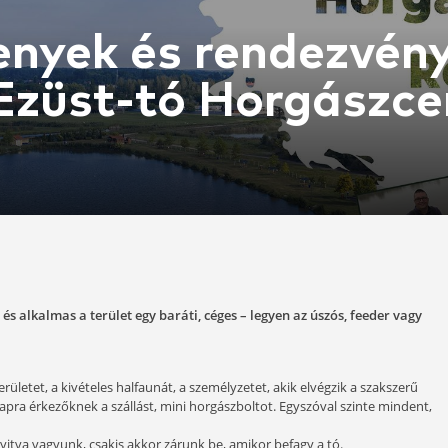
ersenyek és ren
e az Ezüst-tó H
22-03-31