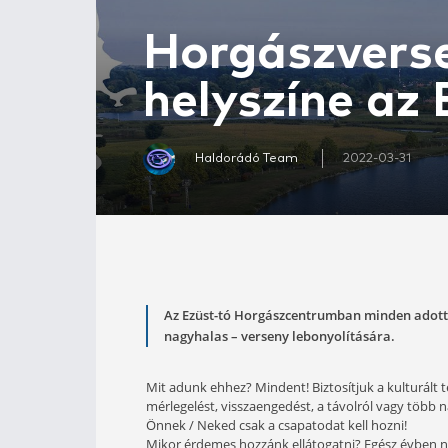
Horgászv
helyszín
Haldorádó Team
20