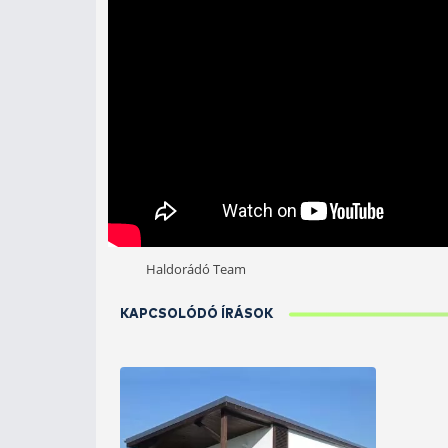
A tó szolgáltatásait részletesen az 