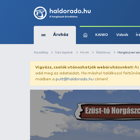
Áruház
KAIWO
Kezdőlap
Írás topikok
Hírek
Általános
Vigyázz, csalók utánozhatják webár
add meg az adataidat. Ha máshol találk
mailben a
pult@haldorado.hu
címen!