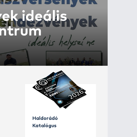
dezvények ideál
orgászcentrum