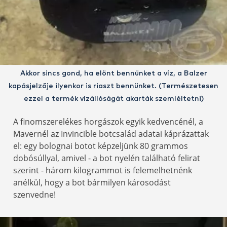
Akkor sincs gond, ha elönt bennünket a víz, a Balzer
kapásjelzője ilyenkor is riaszt bennünket. (Természetesen
ezzel a termék vízállóságát akarták szemléltetni)
A finomszerelékes horgászok egyik kedvencénél, a
Mavernél az Invincible botcsalád adatai káprázattak
el: egy bolognai botot képzeljünk 80 grammos
dobósúllyal, amivel - a bot nyelén található felirat
szerint - három kilogrammot is felemelhetnénk
anélkül, hogy a bot bármilyen károsodást
szenvedne!