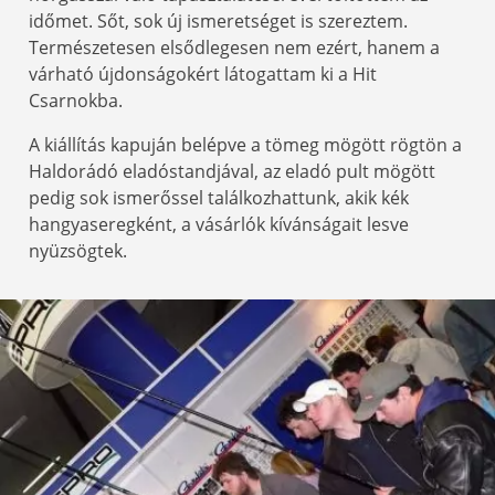
időmet. Sőt, sok új ismeretséget is szereztem.
Természetesen elsődlegesen nem ezért, hanem a
várható újdonságokért látogattam ki a Hit
Csarnokba.
A kiállítás kapuján belépve a tömeg mögött rögtön a
Haldorádó eladóstandjával, az eladó pult mögött
pedig sok ismerőssel találkozhattunk, akik kék
hangyaseregként, a vásárlók kívánságait lesve
nyüzsögtek.