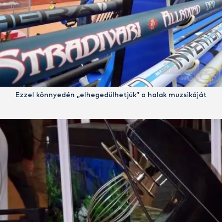
Ezzel könnyedén „elhegedülhetjük” a halak muzsikáját