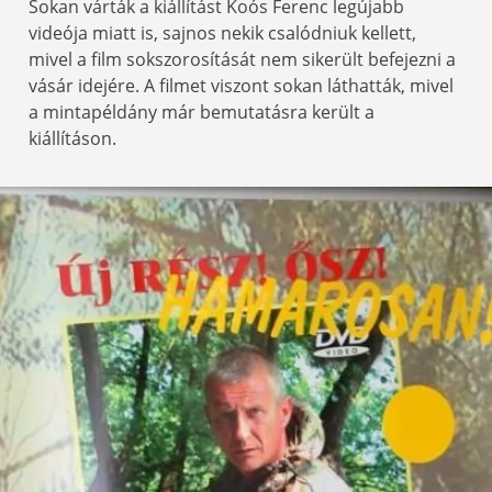
Sokan várták a kiállítást Koós Ferenc legújabb
videója miatt is, sajnos nekik csalódniuk kellett,
mivel a film sokszorosítását nem sikerült befejezni a
vásár idejére. A filmet viszont sokan láthatták, mivel
a mintapéldány már bemutatásra került a
kiállításon.