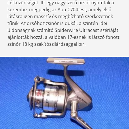
célközönséget. Itt egy nagyszerű orsót nyomtak a
kezembe, mégpedig az Abu C704-est, amely első
látásra igen masszív és megbízható szerkezetnek
tűnik. Az orsóhoz zsinór is dukál, a szintén idei
újdonságnak számító Spiderwire Ultracast szériáját
ajánlották hozzá, a valóban 17-esnek is látszó fonott
zsinór 18 kg szakítószilárdsággal bír.