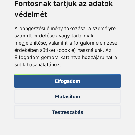
Fontosnak tartjuk az adatok
védelmét
A böngészési élmény fokozása, a személyre
szabott hirdetések vagy tartalmak
megjelenítése, valamint a forgalom elemzése
érdekében sütiket (cookie) használunk. Az
Elfogadom gombra kattintva hozzájárulhat a
sütik használatához.
Elfogadom
Aki valamikor lemaradt egy aktuális Sporthorgász
Elutasítom
vásárlásától, az itt ezt is bepótolhatta
A Timár Mix termékcsalád tavaly pelletjeivel
Testreszabás
jelentkezett, most a pontyos vonalat megerősítve
dipeket mutatott be, amelyeket ez évtől
próbálhatják ki az arra kíváncsi horgászok.