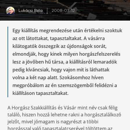
Lukácsi Béla
2008-03-12
Egy kiállítás megrendezése után értékelni szoktuk
az ott látottakat, tapasztaltakat. A vásárra
kilátogatók összegzik az újdonságok sorát,
elmondják, hogy kinek milyen horgászfelszerelés
lesz a jövőben hű társa, a kiállításról lemaradók
pedig kíváncsiak, hogy vajon mit is láthattak
volna a két nap alatt. Szokásomhoz híven
megpróbálom az én szemszögemből felidézni a
kiállításon tapasztaltakat.
A Horgász Szakkiállítás és Vásár mint név csak félig
találó, hiszen hozzá lehetne rakni a horgásztalálkozó
jelzőt, mivel jómagam is nagyrészt a többi
horgásszal való tapasztalatcserével töltöttem az