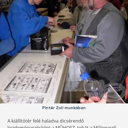
Pintér Zoli munkában
A kiállítótér felé haladva dicsérendő
kezdeményezésként a MŰHOSZ, tehát a Műlegyező