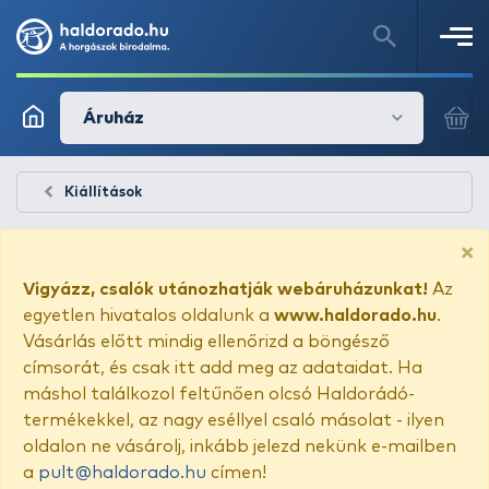
Áruház
Kiállítások
×
Vigyázz, csalók utánozhatják webáruházunkat!
Az
egyetlen hivatalos oldalunk a
www.haldorado.hu
.
Vásárlás előtt mindig ellenőrizd a böngésző
címsorát, és csak itt add meg az adataidat. Ha
máshol találkozol feltűnően olcsó Haldorádó-
termékekkel, az nagy eséllyel csaló másolat - ilyen
oldalon ne vásárolj, inkább jelezd nekünk e-mailben
a
pult@haldorado.hu
címen!