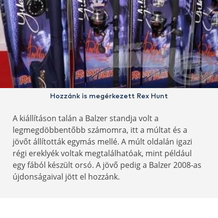
Hozzánk is megérkezett Rex Hunt
A kiállításon talán a Balzer standja volt a
legmegdöbbentőbb számomra, itt a múltat és a
jövőt állították egymás mellé. A múlt oldalán igazi
régi ereklyék voltak megtalálhatóak, mint például
egy fából készült orsó. A jövő pedig a Balzer 2008-as
újdonságaival jött el hozzánk.