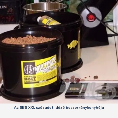
Az SBS XXI. századot idéző boszorkánykonyhája