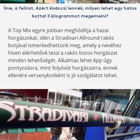
Íme, a felirat. Azért kíváncsi lennék, milyen lehet egy hatos
bottal 3 kilogrammot megemelni?
A Top Mix egyre jobban meghódítja a hazai
horgászokat, idén a Stradivari Allround rakós
botjával ismerkedhettünk meg, amely a nevéhez
híven elérhetővé teszi a rakós botos horgászat
minden lehetőségét. Alkalmas lehet épp úgy
pontyozásra, mint folyóvízi horgászatra, ennek
ellenére versenybotként is jó szolgálatot tehet.