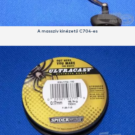
A masszív kinézetű C704-es