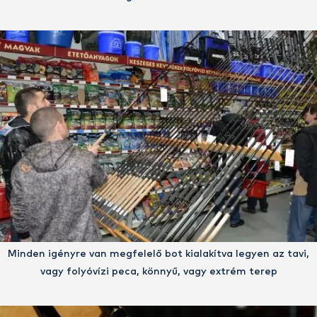
Minden igényre van megfelelő bot kialakítva legyen az tavi,
vagy folyóvízi peca, könnyű, vagy extrém terep