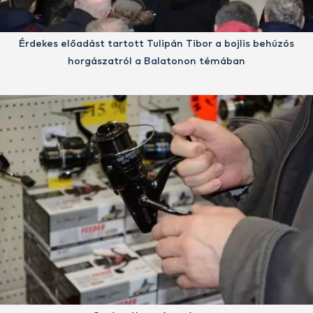
Érdekes előadást tartott Tulipán Tibor a bojlis behúzós
horgászatról a Balatonon témában