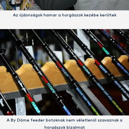
Az újdonságok hamar a horgászok kezébe kerültek
A By Döme feeder botoknak nem véletlenül szavaznak a
horgászok bizalmat