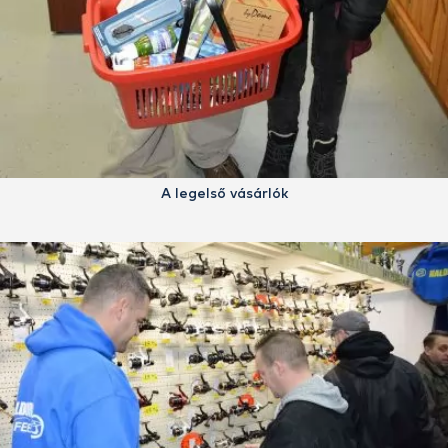
A legelső vásárlók