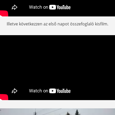
Illetve következzen az első napot összefoglaló kisfilm.