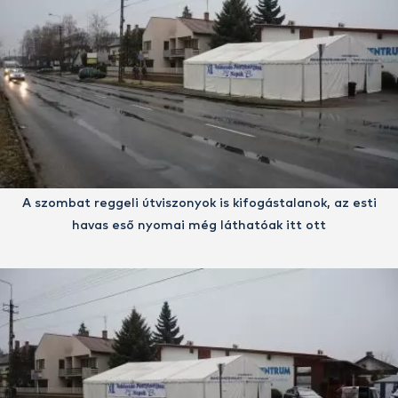
A szombat reggeli útviszonyok is kifogástalanok, az esti
havas eső nyomai még láthatóak itt ott