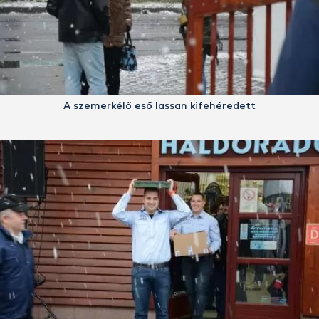
A szemerkélő eső lassan kifehéredett