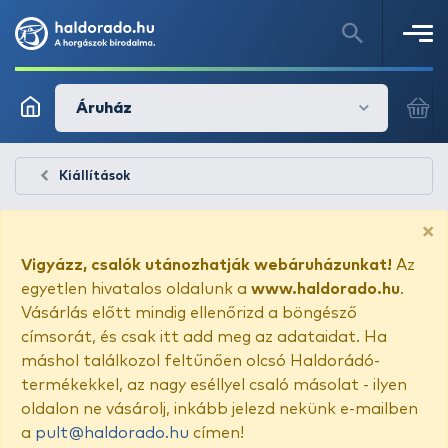
Áruház
Kiállítások
×
Vigyázz, csalók utánozhatják webáruházunkat!
Az
egyetlen hivatalos oldalunk a
www.haldorado.hu
.
Vásárlás előtt mindig ellenőrizd a böngésző
címsorát, és csak itt add meg az adataidat. Ha
máshol találkozol feltűnően olcsó Haldorádó-
termékekkel, az nagy eséllyel csaló másolat - ilyen
oldalon ne vásárolj, inkább jelezd nekünk e-mailben
a
pult@haldorado.hu
címen!