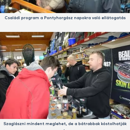
Családi program a Pontyhorgász napokra való ellátogatás
Szaglászni mindent meglehet, de a bátrabbak kóstolhatják