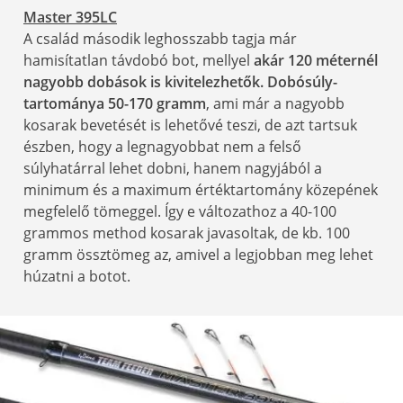
Master 395LC
A család második leghosszabb tagja már
hamisítatlan távdobó bot, mellyel
akár 120 méternél
nagyobb dobások is kivitelezhetők. Dobósúly-
tartománya 50-170 gramm
, ami már a nagyobb
kosarak bevetését is lehetővé teszi, de azt tartsuk
észben, hogy a legnagyobbat nem a felső
súlyhatárral lehet dobni, hanem nagyjából a
minimum és a maximum értéktartomány közepének
megfelelő tömeggel. Így e változathoz a 40-100
grammos method kosarak javasoltak, de kb. 100
gramm össztömeg az, amivel a legjobban meg lehet
húzatni a botot.