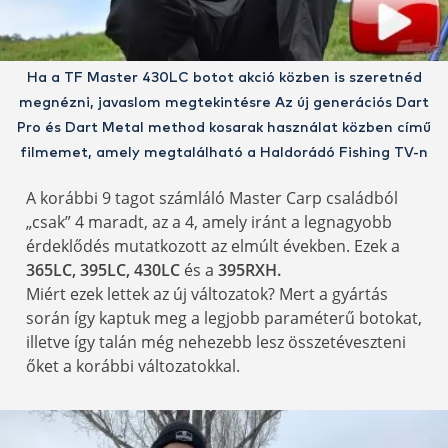
Ha a TF Master 430LC botot akció közben is szeretnéd
megnézni, javaslom megtekintésre Az új generációs Dart
Pro és Dart Metal method kosarak használat közben című
filmemet, amely megtalálható a Haldorádó Fishing TV-n
A korábbi 9 tagot számláló Master Carp családból
„csak” 4 maradt, az a 4, amely iránt a legnagyobb
érdeklődés mutatkozott az elmúlt években. Ezek a
365LC, 395LC, 430LC
és a
395RXH.
Miért ezek lettek az új változatok? Mert a gyártás
során így kaptuk meg a legjobb paraméterű botokat,
illetve így talán még nehezebb lesz összetéveszteni
őket a korábbi változatokkal.