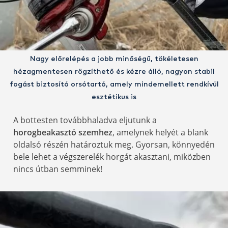
Nagy előrelépés a jobb minőségű, tökéletesen
hézagmentesen rögzíthető és kézre álló, nagyon stabil
fogást biztosító orsótartó, amely mindemellett rendkívül
esztétikus is
A bottesten továbbhaladva eljutunk a
horogbeakasztó szemhez
, amelynek helyét a blank
oldalsó részén határoztuk meg. Gyorsan, könnyedén
bele lehet a végszerelék horgát akasztani, miközben
nincs útban semminek!