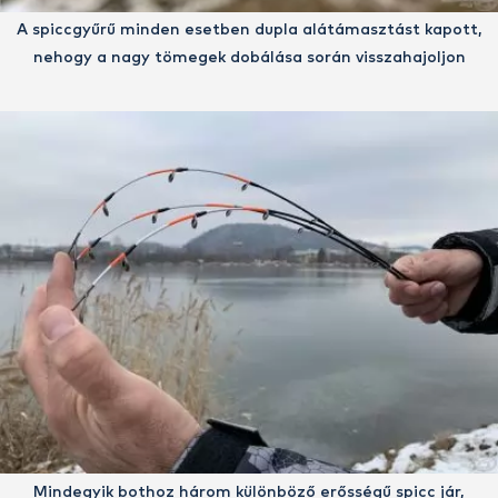
A spiccgyűrű minden esetben dupla alátámasztást kapott,
nehogy a nagy tömegek dobálása során visszahajoljon
Mindegyik bothoz három különböző erősségű spicc jár,