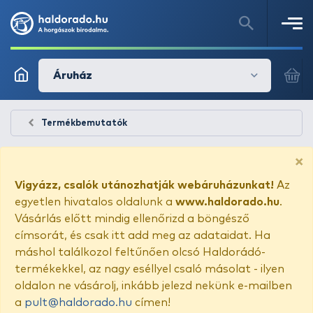
Áruház
Termékbemutatók
×
Vigyázz, csalók utánozhatják webáruházunkat!
Az
egyetlen hivatalos oldalunk a
www.haldorado.hu
.
Vásárlás előtt mindig ellenőrizd a böngésző
címsorát, és csak itt add meg az adataidat. Ha
máshol találkozol feltűnően olcsó Haldorádó-
termékekkel, az nagy eséllyel csaló másolat - ilyen
oldalon ne vásárolj, inkább jelezd nekünk e-mailben
a
pult@haldorado.hu
címen!