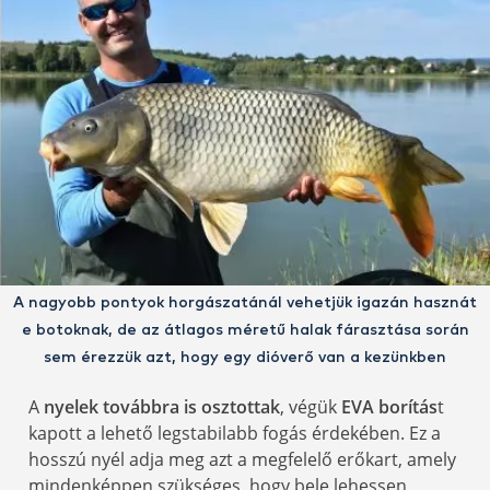
A nagyobb pontyok horgászatánál vehetjük igazán hasznát
e botoknak, de az átlagos méretű halak fárasztása során
sem érezzük azt, hogy egy dióverő van a kezünkben
A
nyelek továbbra is osztottak
, végük
EVA borítás
t
kapott a lehető legstabilabb fogás érdekében. Ez a
hosszú nyél adja meg azt a megfelelő erőkart, amely
mindenképpen szükséges, hogy bele lehessen