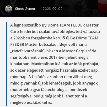
Sipos Gábor
2023-02-02
A legnépszerűbb By Döme TEAM FEEDER Master
Carp feederbot család továbbfejlesztett változata
a 2022-ben forgalomba kerülő új By Döme TEAM
FEEDER Master botcsalád. Ideje volt már a
„ráncfelvarrásnak”, hiszen a Master Carp széria
már több mint 5 éve, 2017-ben jelent meg a
kínálatban. Maximálisan kiállták az idők próbáját,
sok ezer elégedett horgász használja ezeket nap,
mint nap. A fejlődés azonban nem állhat meg,
mindig vannak újabb lehetőségek, jobb anyagok,
modernebb gyártástechnológia, mindezek
segítségével pedig még jobbá lehet tenni a
meglévő eszközöket is.