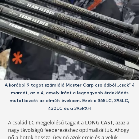
A korábbi 9 tagot számláló Master Carp családból „csak” 4
maradt, az a 4, amely iránt a legnagyobb érdeklődés
mutatkozott az elmúlt években. Ezek a 365LC, 395LC,
430LC és a 395RXH
A család
LC
megjelölésű tagjait a
LONG CAST
, azaz a
nagy távolságú feederezéshez optimalizáltuk. Ahogy
nő a botok hossza, úgy nő azok ereje és a velük