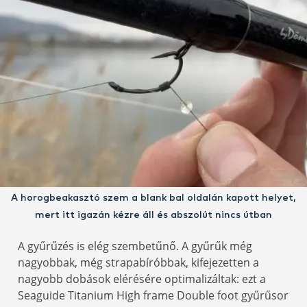
A horogbeakasztó szem a blank bal oldalán kapott helyet,
mert itt igazán kézre áll és abszolút nincs útban
A gyűrűzés is elég szembetűnő. A gyűrűk még
nagyobbak, még strapabíróbbak, kifejezetten a
nagyobb dobások elérésére optimalizáltak: ezt a
Seaguide Titanium High frame Double foot gyűrűsor