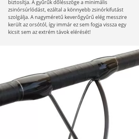
biztosítja. A gyűrűk dőlésszöge a minimális
zsinórsúrlódást, ezáltal a könnyebb zsinórkifutást
szolgálja. A nagyméretű keverőgyűrű elég messzire
került az orsótól, így immár ez sem fogja vissza egy
kicsit sem az extrém távok elérését!