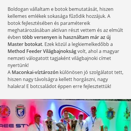
Boldogan vállaltam e botok bemutatását, hiszen
kellemes emlékek sokasága fűződik hozzájuk. A
botok fejlesztésében és paramétereik
meghatározásában aktívan részt vettem és az elmúlt
évben
több versenyen is használtam már az új
Master botokat
. Ezek közül a legkiemelkedőbb a
Method Feeder Világbajnokság
volt, ahol a magyar
nemzeti válogatott tagjaként világbajnoki címet
nyertünk!
A
Maconkai-víztározón
különösen jó szolgálatot tett,
hiszen nagy távolságra kellett horgászni, nagy
halakra! E botcsaládot éppen erre fejlesztettük!