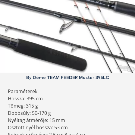
By Döme TEAM FEEDER Master 395LC
Paraméterek:
Hossza: 395 cm
Tömeg: 315 g
Dobósúly: 50-170 g
Nyéltag átmérője: 15 mm
Osztott nyél hossza: 53 cm
Spiccek erőssége: 2,5 oz; 3 oz; 4 oz