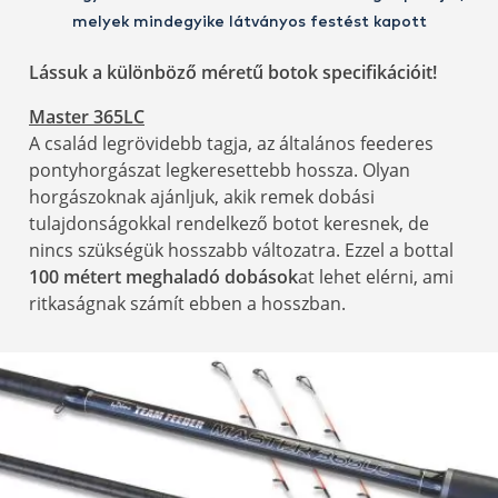
melyek mindegyike látványos festést kapott
Lássuk a különböző méretű botok specifikációit!
Master 365LC
A család legrövidebb tagja, az általános feederes
pontyhorgászat legkeresettebb hossza. Olyan
horgászoknak ajánljuk, akik remek dobási
tulajdonságokkal rendelkező botot keresnek, de
nincs szükségük hosszabb változatra. Ezzel a bottal
100 métert meghaladó dobások
at lehet elérni, ami
ritkaságnak számít ebben a hosszban.