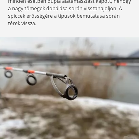
minden esetben dupla alátámasztást kapott, nehogy
a nagy tömegek dobálása során visszahajoljon. A
spiccek erősségére a típusok bemutatása során
térek vissza.