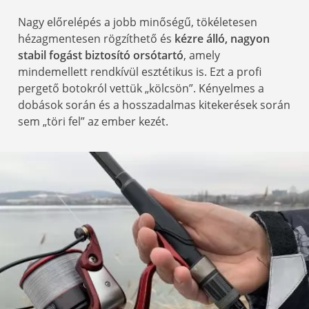
Nagy előrelépés a jobb minőségű, tökéletesen
hézagmentesen rögzíthető és
kézre álló, nagyon
stabil fogást biztosító orsótartó
, amely
mindemellett rendkívül esztétikus is. Ezt a profi
pergető botokról vettük „kölcsön”. Kényelmes a
dobások során és a hosszadalmas kitekerések során
sem „töri fel” az ember kezét.