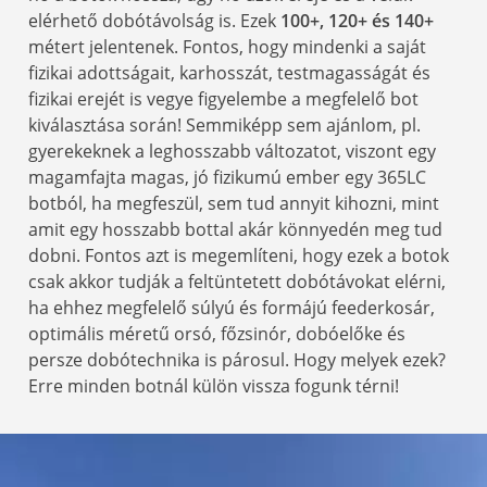
elérhető dobótávolság is. Ezek
100+, 120+ és 140+
métert jelentenek. Fontos, hogy mindenki a saját
fizikai adottságait, karhosszát, testmagasságát és
fizikai erejét is vegye figyelembe a megfelelő bot
kiválasztása során! Semmiképp sem ajánlom, pl.
gyerekeknek a leghosszabb változatot, viszont egy
magamfajta magas, jó fizikumú ember egy 365LC
botból, ha megfeszül, sem tud annyit kihozni, mint
amit egy hosszabb bottal akár könnyedén meg tud
dobni. Fontos azt is megemlíteni, hogy ezek a botok
csak akkor tudják a feltüntetett dobótávokat elérni,
ha ehhez megfelelő súlyú és formájú feederkosár,
optimális méretű orsó, főzsinór, dobóelőke és
persze dobótechnika is párosul. Hogy melyek ezek?
Erre minden botnál külön vissza fogunk térni!