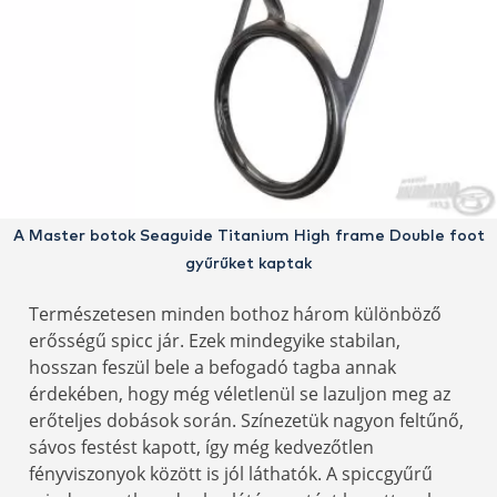
A Master botok Seaguide Titanium High frame Double foot
gyűrűket kaptak
Természetesen minden bothoz három különböző
erősségű spicc jár. Ezek mindegyike stabilan,
hosszan feszül bele a befogadó tagba annak
érdekében, hogy még véletlenül se lazuljon meg az
erőteljes dobások során. Színezetük nagyon feltűnő,
sávos festést kapott, így még kedvezőtlen
fényviszonyok között is jól láthatók. A spiccgyűrű