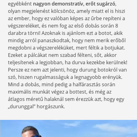
egyébként
nagyon demonstratív, erőt sugárzó
,
olyan megjelenést kölcsönöz, amely miatt el is hiszi
az ember, hogy ez valóban képes az űrbe repíteni a
végszereléket, és nem fog az első dobás során 8
darabra törni! Azoknak is ajánlom ezt a botot, akik
mindig arról panaszkodtak, hogy nem merik erőből
megdobni a végszereléküket, mert féltik a botjukat.
Ezeket a pálcákat nem szabad félteni, sőt, akkor
teljesítenek a legjobban, ha durva kezekbe kerülnek!
Persze ez nem azt jelenti, hogy durung botokról van
szó, hiszen rugalmasságuk a legnagyobb erényük.
Mind a dobás, mind pedig a halfárasztás során
maximális munkát végez a bottest, és még az
átlagos méretű halaknál sem érezzük azt, hogy egy
„durunggal” horgászunk.