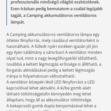
professzionális minőségű világító eszközöknek.
Ezen írásban pedig bemutatom a család legújabb
tagját, a Camping akkumulátoros ventilátoros
lámpát.
A Camping akkumulátoros ventilátoros lámpa egy
ötletes fényforrás, mely ráadásul ventilátorként is
használható. A fülledt nyári estéken igazán jól jön
egy ilyen találmány a sátorban! A ventilátor minden
olyat tud, mint a nagy levegőforgatók! Időzíthető,
továbbá a keltett légmozgás erőssége is állítható, a
forgatás aktiválásával pedig a keltett légmozgás
iránya is folyamatosan változtatható.
A ventilátor közepén lévő LED fényforrást a LED
kapcsolóval lehet aktiválni. A ki/be gomb alatt
látható töltöttségjelzőn könnyedén meg lehet
állapítani, hogy áll az akkumulátor töltöttsége.
A bekapcsoló gomb dupla benyomásával lehet a