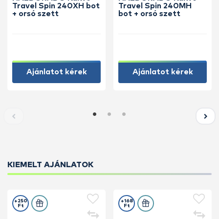
Travel Spin 240XH bot
Travel Spin 240MH
+ orsó szett
bot + orsó szett
Ajánlatot kérek
Ajánlatot kérek
KIEMELT AJÁNLATOK
+250
+168
Ft
Ft