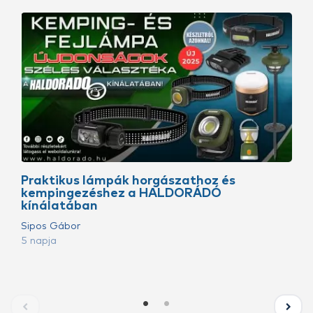
Praktikus lámpák horgászathoz és
kempingezéshez a HALDORÁDÓ
kínálatában
Sipos Gábor
5 napja