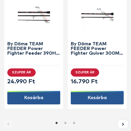
By Döme TEAM
By Döme TEAM
FEEDER Power
FEEDER Power
Fighter Feeder 390H
Fighter Quiver 300M
horgászbot +
horgászbot +
Dobókesztyű ujj
Dobókesztyű ujj
SZUPER ÁR
SZUPER ÁR
24.990 Ft
16.790 Ft
Kosárba
Kosárba