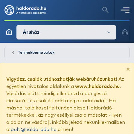
Áruház
Termékbemutatók
×
Vigyázz, csalók utánozhatják webáruházunkat!
Az
egyetlen hivatalos oldalunk a
www.haldorado.hu
.
Vásárlás előtt mindig ellenőrizd a böngésző
címsorát, és csak itt add meg az adataidat. Ha
máshol találkozol feltűnően olcsó Haldorádó-
termékekkel, az nagy eséllyel csaló másolat - ilyen
oldalon ne vásárolj, inkább jelezd nekünk e-mailben
a
pult@haldorado.hu
címen!