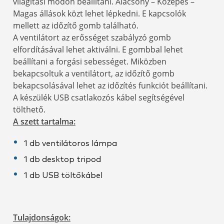
világítási módon beállítani. Alacsony – Közepes –
Magas állások közt lehet lépkedni. E kapcsolók
mellett az időzítő gomb található.
A ventilátort az erősséget szabályzó gomb
elfordításával lehet aktiválni. E gombbal lehet
beállítani a forgási sebességet. Miközben
bekapcsoltuk a ventilátort, az időzítő gomb
bekapcsolásával lehet az időzítés funkciót beállítani.
A készülék USB csatlakozós kábel segítségével
tölthető.
A szett tartalma:
1 db ventilátoros lámpa
1 db desktop tripod
1 db USB töltőkábel
Tulajdonságok: