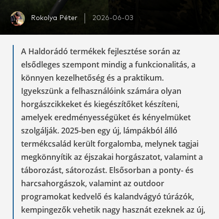
Rokolya Péter
2026-06-03
A Haldorádó termékek fejlesztése során az
elsődleges szempont mindig a funkcionalitás, a
könnyen kezelhetőség és a praktikum.
Igyekszünk a felhasználóink számára olyan
horgászcikkeket és kiegészítőket készíteni,
amelyek eredményességüket és kényelmüket
szolgálják. 2025-ben egy új, lámpákból álló
termékcsalád került forgalomba, melynek tagjai
megkönnyítik az éjszakai horgászatot, valamint a
táborozást, sátorozást. Elsősorban a ponty- és
harcsahorgászok, valamint az outdoor
programokat kedvelő és kalandvágyó túrázók,
kempingezők vehetik nagy hasznát ezeknek az új,