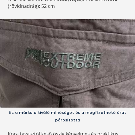
(rövidnadrág): 52 cm
Ez a márka a kiváló minőséget és a megfizethető árat
párosította
Kora tavasztól késő őszig kényelmes és praktikus