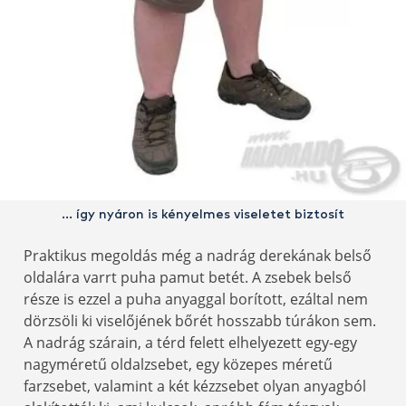
… így nyáron is kényelmes viseletet biztosít
Praktikus megoldás még a nadrág derekának belső
oldalára varrt puha pamut betét. A zsebek belső
része is ezzel a puha anyaggal borított, ezáltal nem
dörzsöli ki viselőjének bőrét hosszabb túrákon sem.
A nadrág szárain, a térd felett elhelyezett egy-egy
nagyméretű oldalzsebet, egy közepes méretű
farzsebet, valamint a két kézzsebet olyan anyagból