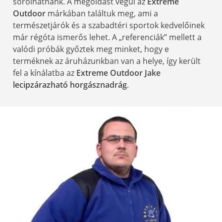
sorolhatnánk. A megoldást végül az
Extreme
Outdoor
márkában találtuk meg, ami a
természetjárók és a szabadtéri sportok kedvelőinek
már régóta ismerős lehet. A „referenciák” mellett a
valódi próbák győztek meg minket, hogy e
terméknek az áruházunkban van a helye, így került
fel a kínálatba az
Extreme Outdoor Jake
lecipzárazható horgásznadrág
.