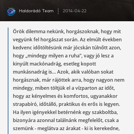
Haldorádó Team
2014-04-22
Örök dilemma nekünk, horgászoknak, hogy mit
vegyünk fel horgászat során. Az elmúlt években
kedvenc időtöltésünk már jócskán túlnőtt azon,
hogy „mindegy milyen a ruha”, vagy jó lesz a
kinyúlt mackónadrág, esetleg kopott
munkásnadrág is… Azok, akik valóban sokat
horgásznak, már rájöttek arra, hogy nagyon nem
mindegy, miben töltjük el a vízparton az időt,
hogy az kényelmes és komfortos, ugyanakkor
strapabíró, időtálló, praktikus és erős is legyen.
Ha ilyen igényekkel betérnénk egy szakboltba,
bizonyára azonnal találnánk megfelelőt, csak a
szemünk - meglátva az árakat - ki is kerekedne,