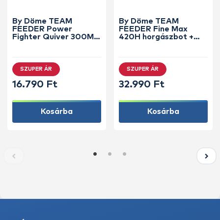
By Döme TEAM
By Döme TEAM
FEEDER Power
FEEDER Fine Max
Fighter Quiver 300M
420H horgászbot +
horgászbot +
Dobókesztyű ujj
Dobókesztyű ujj
SZUPER ÁR
SZUPER ÁR
16.790 Ft
32.990 Ft
Kosárba
Kosárba