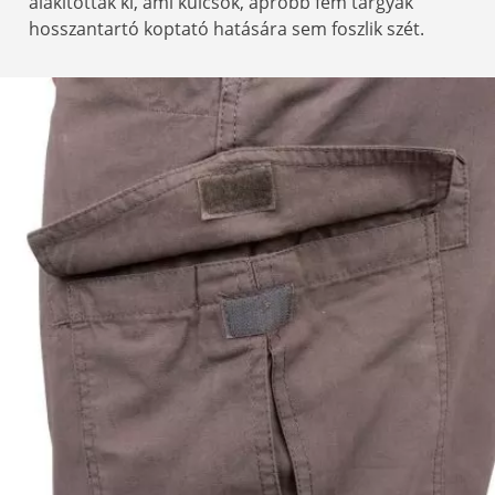
alakították ki, ami kulcsok, apróbb fém tárgyak
hosszantartó koptató hatására sem foszlik szét.