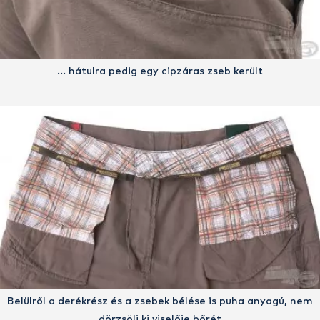
… hátulra pedig egy cipzáras zseb került
Belülről a derékrész és a zsebek bélése is puha anyagú, nem
dörzsöli ki viselője bőrét