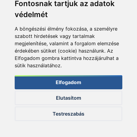
Fontosnak tartjuk az adatok
E-mail:
pult@haldorado.hu
védelmét
Cím:
A böngészési élmény fokozása, a személyre
6400 Kiskunhalas, Széchenyi út 49.
szabott hirdetések vagy tartalmak
megjelenítése, valamint a forgalom elemzése
érdekében sütiket (cookie) használunk. Az
Elfogadom gombra kattintva hozzájárulhat a
sütik használatához.
Elfogadom
Céginformáció
Elutasítom
ÁSZF
Adatkezelési tájékoztató
Testreszabás
Impresszum
Akadálymentesítési nyilatkozat