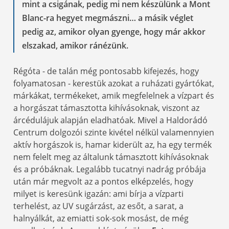
mint a csigának, pedig mi nem készülünk a Mont
Blanc-ra hegyet megmászni… a másik véglet
pedig az, amikor olyan gyenge, hogy már akkor
elszakad, amikor ránézünk.
Régóta - de talán még pontosabb kifejezés, hogy
folyamatosan - kerestük azokat a ruházati gyártókat,
márkákat, termékeket, amik megfelelnek a vízpart és
a horgászat támasztotta kihívásoknak, viszont az
árcédulájuk alapján eladhatóak. Mivel a Haldorádó
Centrum dolgozói szinte kivétel nélkül valamennyien
aktív horgászok is, hamar kiderült az, ha egy termék
nem felelt meg az általunk támasztott kihívásoknak
és a próbáknak. Legalább tucatnyi nadrág próbája
után már megvolt az a pontos elképzelés, hogy
milyet is keresünk igazán: ami bírja a vízparti
terhelést, az UV sugárzást, az esőt, a sarat, a
halnyálkát, az emiatti sok-sok mosást, de még