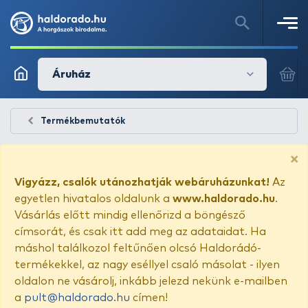
Áruház
Termékbemutatók
×
Vigyázz, csalók utánozhatják webáruházunkat!
Az
egyetlen hivatalos oldalunk a
www.haldorado.hu
.
Vásárlás előtt mindig ellenőrizd a böngésző
címsorát, és csak itt add meg az adataidat. Ha
máshol találkozol feltűnően olcsó Haldorádó-
termékekkel, az nagy eséllyel csaló másolat - ilyen
oldalon ne vásárolj, inkább jelezd nekünk e-mailben
a
pult@haldorado.hu
címen!