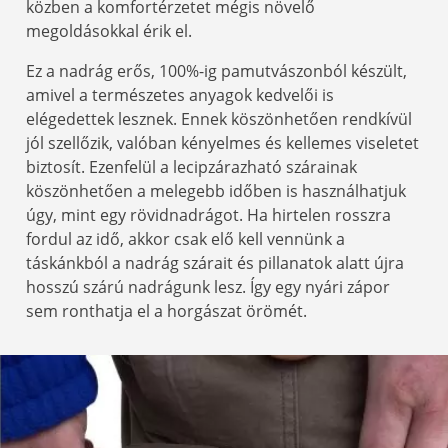
közben a komfortérzetet mégis növelő
megoldásokkal érik el.
Ez a nadrág erős, 100%-ig pamutvászonból készült,
amivel a természetes anyagok kedvelői is
elégedettek lesznek. Ennek köszönhetően rendkívül
jól szellőzik, valóban kényelmes és kellemes viseletet
biztosít. Ezenfelül a lecipzárazható szárainak
köszönhetően a melegebb időben is használhatjuk
úgy, mint egy rövidnadrágot. Ha hirtelen rosszra
fordul az idő, akkor csak elő kell vennünk a
táskánkból a nadrág szárait és pillanatok alatt újra
hosszú szárú nadrágunk lesz. Így egy nyári zápor
sem ronthatja el a horgászat örömét.