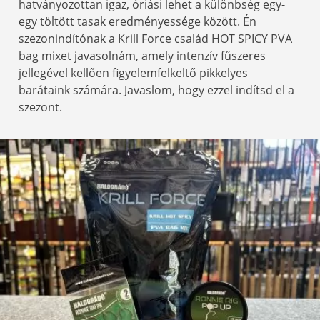
hatványozottan igaz, óriási lehet a különbség egy-
egy töltött tasak eredményessége között. Én
szezonindítónak a Krill Force család HOT SPICY PVA
bag mixet javasolnám, amely intenzív fűszeres
jellegével kellően figyelemfelkeltő pikkelyes
barátaink számára. Javaslom, hogy ezzel indítsd el a
szezont.