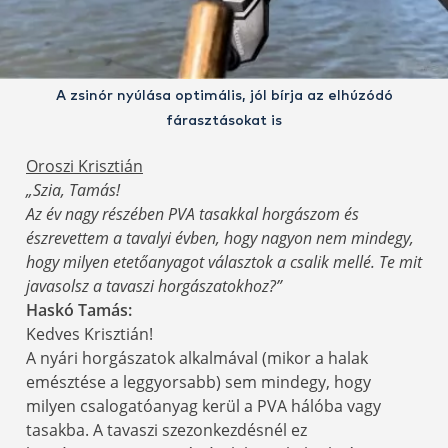
A zsinór nyúlása optimális, jól bírja az elhúzódó
fárasztásokat is
Oroszi Krisztián
„Szia, Tamás!
Az év nagy részében PVA tasakkal horgászom és
észrevettem a tavalyi évben, hogy nagyon nem mindegy,
hogy milyen etetőanyagot választok a csalik mellé. Te mit
javasolsz a tavaszi horgászatokhoz?”
Haskó Tamás:
Kedves Krisztián!
A nyári horgászatok alkalmával (mikor a halak
emésztése a leggyorsabb) sem mindegy, hogy
milyen csalogatóanyag kerül a PVA hálóba vagy
tasakba. A tavaszi szezonkezdésnél ez