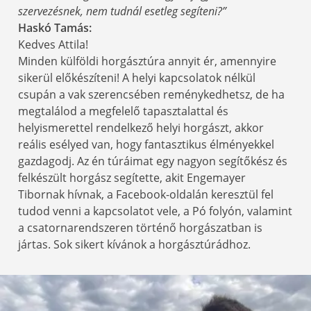
szervezésnek, nem tudnál esetleg segíteni?”
Haskó Tamás:
Kedves Attila!
Minden külföldi horgásztúra annyit ér, amennyire
sikerül előkészíteni! A helyi kapcsolatok nélkül
csupán a vak szerencsében reménykedhetsz, de ha
megtalálod a megfelelő tapasztalattal és
helyismerettel rendelkező helyi horgászt, akkor
reális esélyed van, hogy fantasztikus élményekkel
gazdagodj. Az én túráimat egy nagyon segítőkész és
felkészült horgász segítette, akit Engemayer
Tibornak hívnak, a Facebook-oldalán keresztül fel
tudod venni a kapcsolatot vele, a Pó folyón, valamint
a csatornarendszeren történő horgászatban is
jártas. Sok sikert kívánok a horgásztúrádhoz.