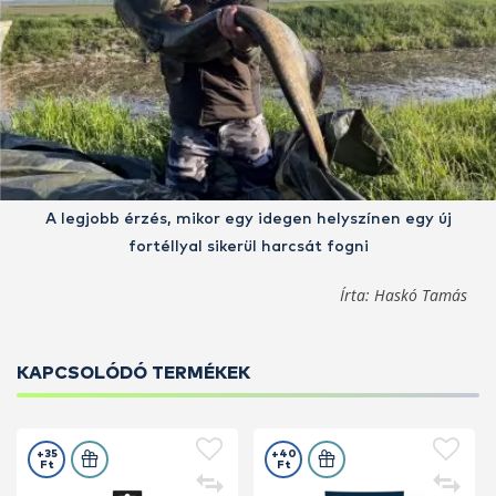
A legjobb érzés, mikor egy idegen helyszínen egy új
fortéllyal sikerül harcsát fogni
Írta: Haskó Tamás
KAPCSOLÓDÓ TERMÉKEK
+35
+40
Ft
Ft