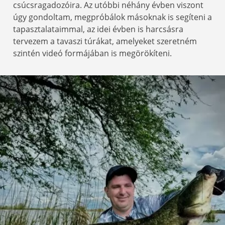
csúcsragadozóira. Az utóbbi néhány évben viszont
úgy gondoltam, megpróbálok másoknak is segíteni a
tapasztalataimmal, az idei évben is harcsásra
tervezem a tavaszi túrákat, amelyeket szeretném
szintén videó formájában is megörökíteni.