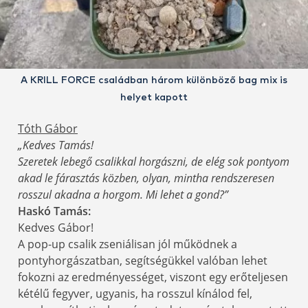
A KRILL FORCE családban három különböző bag mix is
helyet kapott
Tóth Gábor
„Kedves Tamás!
Szeretek lebegő csalikkal horgászni, de elég sok pontyom
akad le fárasztás közben, olyan, mintha rendszeresen
rosszul akadna a horgom. Mi lehet a gond?”
Haskó Tamás:
Kedves Gábor!
A pop-up csalik zseniálisan jól működnek a
pontyhorgászatban, segítségükkel valóban lehet
fokozni az eredményességet, viszont egy erőteljesen
kétélű fegyver, ugyanis, ha rosszul kínálod fel,