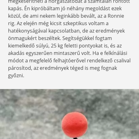
megkeserítheti a horgászatodat a számtalan rontott
kapás. Én kipróbáltam jó néhány megoldást ezek
közül, de ami nekem leginkább bevált, az a Ronnie
rig. Az elején még kicsit szkeptikus voltam a
hatékonyságával kapcsolatban, de az eredmények
önmagukért beszéltek. Segítségükkel fogtam
kiemelkedő súlyú, 25 kg feletti pontyokat is, és az
akadás egyszerűen mintaszerű volt. Ha e felkínálási
módot a megfelelő felhajtóerővel rendelkező csalival
párosítod, az eredmények téged is meg fognak
győzni.