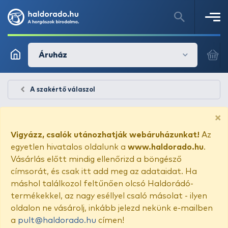
Áruház
A szakértő válaszol
×
Vigyázz, csalók utánozhatják webáruházunkat!
Az
egyetlen hivatalos oldalunk a
www.haldorado.hu
.
Vásárlás előtt mindig ellenőrizd a böngésző
címsorát, és csak itt add meg az adataidat. Ha
máshol találkozol feltűnően olcsó Haldorádó-
termékekkel, az nagy eséllyel csaló másolat - ilyen
oldalon ne vásárolj, inkább jelezd nekünk e-mailben
a
pult@haldorado.hu
címen!