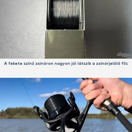
A fekete színű zsinóron nagyon jól látszik a zsinórjelölő filc