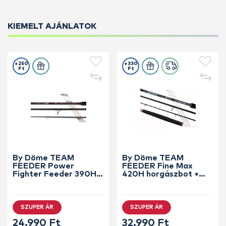
KIEMELT AJÁNLATOK
+250
+330
Ft
Ft
By Döme TEAM
By Döme TEAM
FEEDER Power
FEEDER Fine Max
Fighter Feeder 390H
420H horgászbot +
horgászbot +
Dobókesztyű ujj
Dobókesztyű ujj
SZUPER ÁR
SZUPER ÁR
24.990 Ft
32.990 Ft