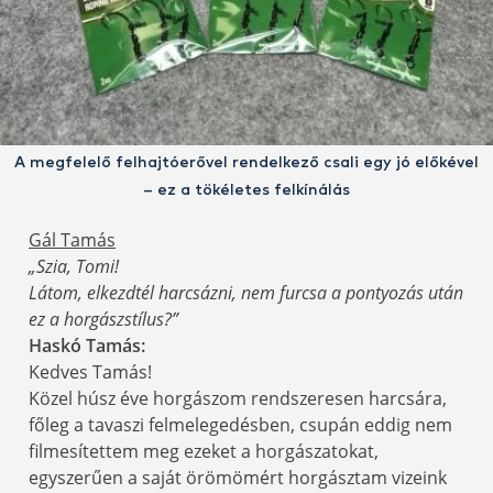
A megfelelő felhajtóerővel rendelkező csali egy jó előkével
– ez a tökéletes felkínálás
Gál Tamás
„Szia, Tomi!
Látom, elkezdtél harcsázni, nem furcsa a pontyozás után
ez a horgászstílus?”
Haskó Tamás:
Kedves Tamás!
Közel húsz éve horgászom rendszeresen harcsára,
főleg a tavaszi felmelegedésben, csupán eddig nem
filmesítettem meg ezeket a horgászatokat,
egyszerűen a saját örömömért horgásztam vizeink