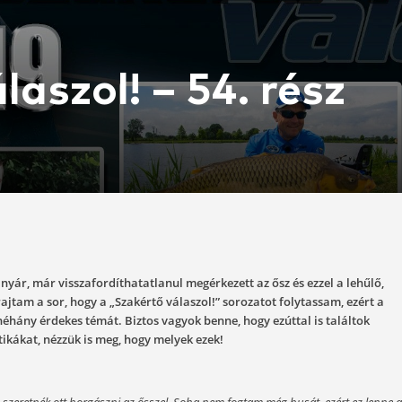
ő válaszol! – 54
1-19