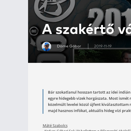
A szakért
Döme Gábor
2019-1