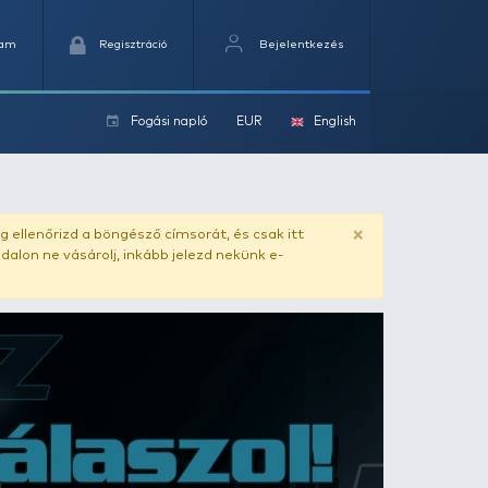
Kedvencek
Kosaram
Regisztráció
Fogási na
ok
ado.hu
. Vásárlás előtt mindig ellenőrizd a böngésző címs
yel csaló másolat - ilyen oldalon ne vásárolj, inkább jel