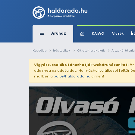
Áruház
KAIWO
Kezdőlap
Írás topikok
Ötletek praktikák
Vigyázz, csalók utánozhatják webár
add meg az adataidat. Ha máshol találk
mailben a
pult@haldorado.hu
címen!