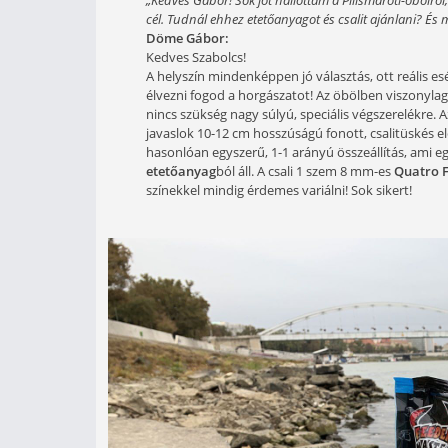
Bár szokatlanul hosszan tartott
egyre hidegebb vizek horgászata
közelmúlt levelei közül újfent 
majd hasznos infókat, aktuális 
Máté Szabolcs
„Kedves Gábor! Sok jót hallottam a Pil
cél. Tudnál ehhez etetőanyagot és csal
Döme Gábor:
Kedves Szabolcs!
A helyszín mindenképpen jó választá
élvezni fogod a horgászatot! Az öbö
nincs szükség nagy súlyú, speciális
javaslok 10-12 cm hosszúságú fonott
hasonlóan egyszerű, 1-1 arányú öss
etetőanyag
ból áll. A csali 1 szem 