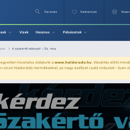
Keresés
Videók
Vizek
Írások
Hasznos
Pályázat
A szakértő válaszol
A szakértő válaszol! – 54. rész
uházunkat!
Az egyetlen hivatalos oldalunk a
www.haldor
ozol feltűnően olcsó Haldorádó-termékekkel, az nagy eséll