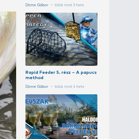
Method suli 5
Sipos Gábor
t
A szakértő vá