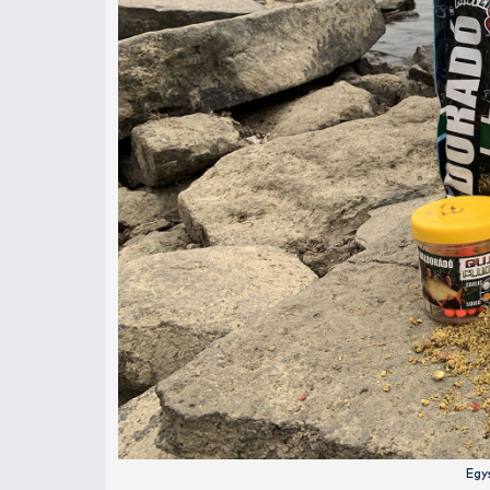
színekkel mindig érdemes variálni! S