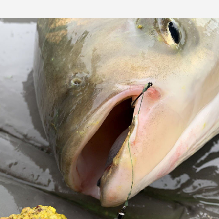
Egyszerű összeállításom hozzávalói