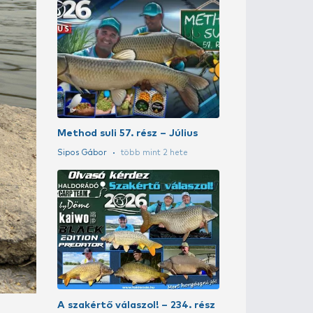
A szakértő vál
Putz Tamás
5 