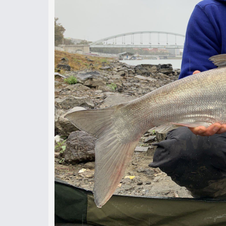
Sportszerű horgászattal, jól