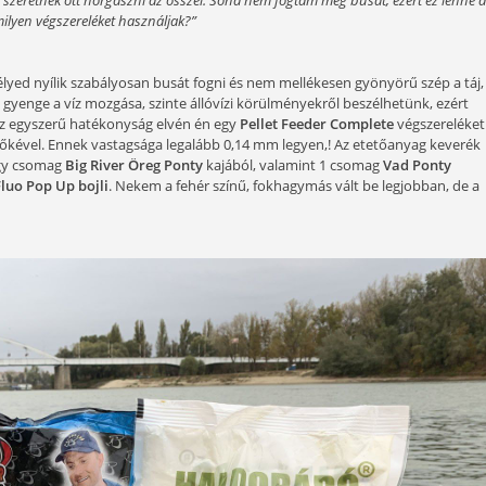
 az idei indián nyár, már visszafordíthatatlanul megérkezet
. Most ismét rajtam a sor, hogy a „Szakértő válaszol!” sor
kiválasztottam néhány érdekes témát. Biztos vagyok benne, 
hideg vízi praktikákat, nézzük is meg, hogy melyek ezek!
ismaróti-öbölről, szeretnék ott horgászni az ősszel. Soha nem fo
it ajánlani? És milyen végszereléket használjak?”
s, ott reális esélyed nyílik szabályosan busát fogni és nem m
lben viszonylag gyenge a víz mozgása, szinte állóvízi körülm
 végszerelékre. Az egyszerű hatékonyság elvén én egy
Pellet 
, csalitüskés előkével. Ennek vastagsága legalább 0,14 mm l
zeállítás, ami egy csomag
Big River Öreg Ponty
kajából, val
8 mm-es
Quatro Fluo Pop Up bojli
. Nekem a fehér színű, fokha