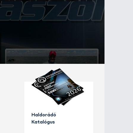
. rész