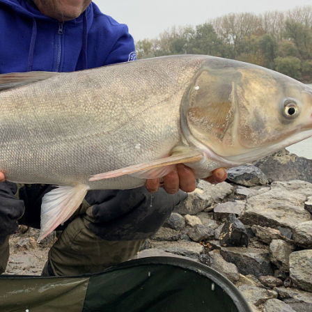
 összehangolt végszerelékkel és csalogatóanyagokkal a busák 