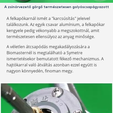
A zsinórvezető görgő természetesen golyóscsapágyazott
A felkapókarnál ismét a "karcsúsítás" jeleivel
találkozunk. Az egyik csavar alumínium, a felkapókar
kengyele pedig vékonyabb a megszokottnál, amit
természetesen ellensúlyoz az anyag minősége.
A véletlen átcsapódás megakadályozására a
Biomasternél is megtalálható a Symetre
ismertetésekor bemutatott fékező mechanizmus. A
hajtókarral való átváltás azonban ezzel együtt is
nagyon könnyedén, finoman megy.