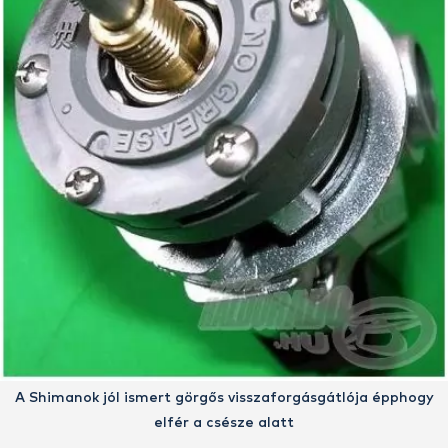
A Shimanok jól ismert görgős visszaforgásgátlója épphogy
elfér a csésze alatt