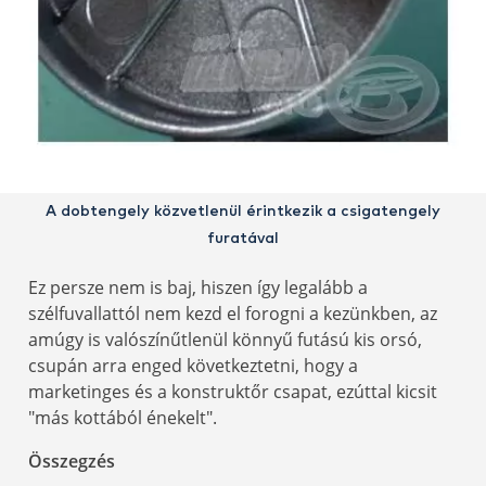
A dobtengely közvetlenül érintkezik a csigatengely
furatával
Ez persze nem is baj, hiszen így legalább a
szélfuvallattól nem kezd el forogni a kezünkben, az
amúgy is valószínűtlenül könnyű futású kis orsó,
csupán arra enged következtetni, hogy a
marketinges és a konstruktőr csapat, ezúttal kicsit
"más kottából énekelt".
Összegzés