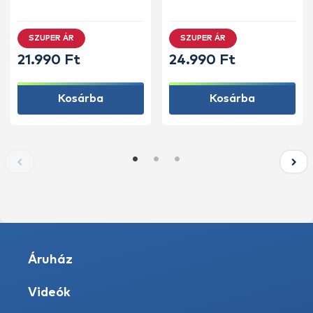
horgászbot +
horgászbot +
Dobókesztyű ujj
Dobókesztyű ujj
SZUPER ÁR
SZUPER ÁR
21.990 Ft
24.990 Ft
Kosárba
Kosárba
Áruház
Videók