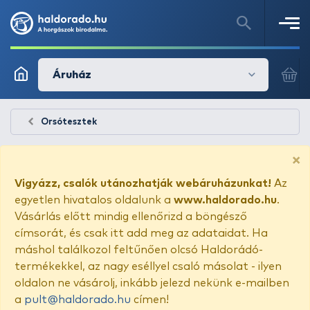
Áruház
Orsótesztek
×
Vigyázz, csalók utánozhatják webáruházunkat!
Az
egyetlen hivatalos oldalunk a
www.haldorado.hu
.
Vásárlás előtt mindig ellenőrizd a böngésző
címsorát, és csak itt add meg az adataidat. Ha
máshol találkozol feltűnően olcsó Haldorádó-
termékekkel, az nagy eséllyel csaló másolat - ilyen
oldalon ne vásárolj, inkább jelezd nekünk e-mailben
a
pult@haldorado.hu
címen!