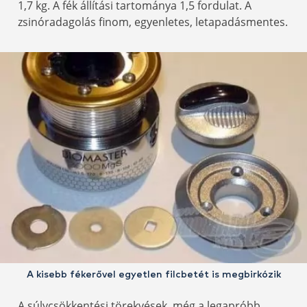
1,7 kg. A fék állítási tartománya 1,5 fordulat. A
zsinóradagolás finom, egyenletes, letapadásmentes.
A kisebb fékerővel egyetlen filcbetét is megbirkózik
A súlycsökkentési törekvések, még a legapróbb