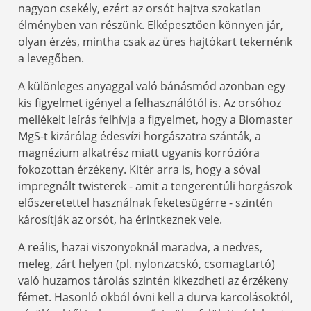
nagyon csekély, ezért az orsót hajtva szokatlan
élményben van részünk. Elképesztően könnyen jár,
olyan érzés, mintha csak az üres hajtókart tekernénk
a levegőben.
A különleges anyaggal való bánásmód azonban egy
kis figyelmet igényel a felhasználótól is. Az orsóhoz
mellékelt leírás felhívja a figyelmet, hogy a Biomaster
MgS-t kizárólag édesvízi horgászatra szánták, a
magnézium alkatrész miatt ugyanis korrózióra
fokozottan érzékeny. Kitér arra is, hogy a sóval
impregnált twisterek - amit a tengerentúli horgászok
előszeretettel használnak feketesügérre - szintén
károsítják az orsót, ha érintkeznek vele.
A reális, hazai viszonyoknál maradva, a nedves,
meleg, zárt helyen (pl. nylonzacskó, csomagtartó)
való huzamos tárolás szintén kikezdheti az érzékeny
fémet. Hasonló okból óvni kell a durva karcolásoktól,