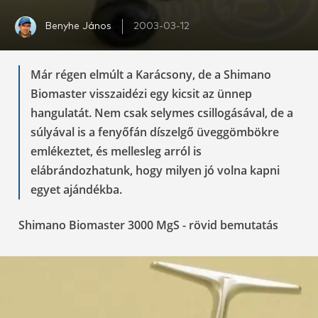
Benyhe János
2003-03-12
Már régen elmúlt a Karácsony, de a Shimano
Biomaster visszaidézi egy kicsit az ünnep
hangulatát. Nem csak selymes csillogásával, de a
súlyával is a fenyőfán díszelgő üveggömbökre
emlékeztet, és mellesleg arról is
elábrándozhatunk, hogy milyen jó volna kapni
egyet ajándékba.
Shimano Biomaster 3000 MgS - rövid bemutatás