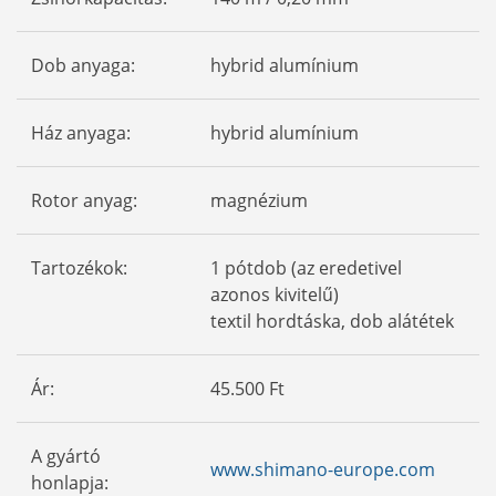
Dob anyaga:
hybrid alumínium
Ház anyaga:
hybrid alumínium
Rotor anyag:
magnézium
Tartozékok:
1 pótdob (az eredetivel
azonos kivitelű)
textil hordtáska, dob alátétek
Ár:
45.500 Ft
A gyártó
www.shimano-europe.com
honlapja: