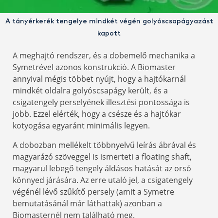
A tányérkerék tengelye mindkét végén golyóscsapágyazást
kapott
A meghajtó rendszer, és a dobemelő mechanika a
Symetrével azonos konstrukció. A Biomaster
annyival mégis többet nyújt, hogy a hajtókarnál
mindkét oldalra golyóscsapágy került, és a
csigatengely perselyének illesztési pontossága is
jobb. Ezzel elérték, hogy a csésze és a hajtókar
kotyogása egyaránt minimális legyen.
A dobozban mellékelt többnyelvű leírás ábrával és
magyarázó szöveggel is ismerteti a floating shaft,
magyarul lebegő tengely áldásos hatását az orsó
könnyed járására. Az erre utaló jel, a csigatengely
végénél lévő szűkítő persely (amit a Symetre
bemutatásánál már láthattak) azonban a
Biomasternél nem található meg.