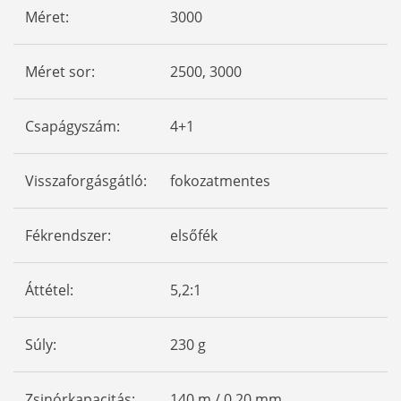
Méret:
3000
Méret sor:
2500, 3000
Csapágyszám:
4+1
Visszaforgásgátló:
fokozatmentes
Fékrendszer:
elsőfék
Áttétel:
5,2:1
Súly:
230 g
Zsinórkapacitás:
140 m / 0,20 mm