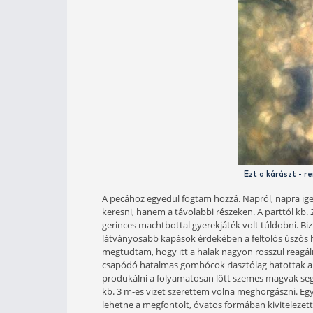
Az etetésen hamar
Hiába a tájjal való nagy szimpátia,
az autóból való kipakolás után mind
az általa legjobbnak vélt helyekről, 
az okítás során, mert szinte biztos
A kedvemet viszont némileg lelombo
halat, és még csak kapást sem tudott
csekély alapterületű tavon.
- Na de sebaj, én azért, ha már e
Fantasztikus meglepetések sora
A legelső meglepetés valóban fantas
barátomat a jó öreg mobilján valami