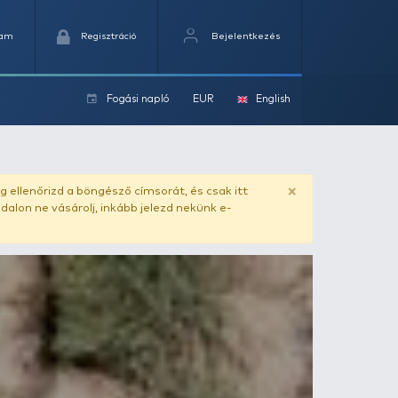
Kedvencek
Kosaram
Regisztráció
Fogási na
ok
ado.hu
. Vásárlás előtt mindig ellenőrizd a böngésző címs
yel csaló másolat - ilyen oldalon ne vásárolj, inkább jel