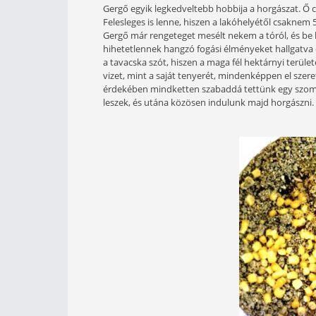
Igazán szerencsés helyzetben v
egy élményekben gazdag horgás
A legutóbbi horgászatom alkal
valóságos kis halparadicsomba
Előzetes egyeztetések
Gergő egyik legkedveltebb hobbija a
Felesleges is lenne, hiszen a lakóhe
Gergő már rengeteget mesélt nekem a
hihetetlennek hangzó fogási élmény
a tavacska szót, hiszen a maga fél h
vizet, mint a saját tenyerét, minde
érdekében mindketten szabaddá tet
leszek, és utána közösen indulunk 