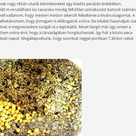
agyok, hiszen a lakóhelyem közvetlen közelében elég sok ta
zatra vágyom, nem feltétlenül kell hosszadalmas órákig 
mával azonban barátom hívó szavára egy távoli, általam 
 látogattam el.
 horgászat. Ő csak nagy ritkán utazik kilométereket egy kia
lyétől csaknem 500 m-re található kis tavacska mindig felhőtl
 tóról, és be kell vallanom, hogy mesteri módon sikerült fe
eket hallgatva elhatároztam, hogy jómagam is ellátogatok a 
ektárnyi területével, e megnevezésre szolgál rá a leginkább. 
nképpen el szerettem volna érni, hogy a társaságában horgász
tünk egy szombati napot. Megállapodtunk, hogy szombat re
majd horgászni.