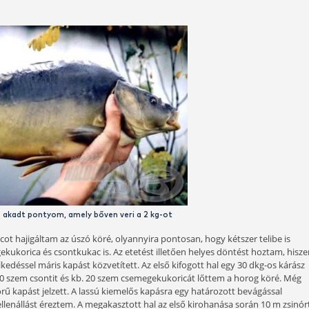
tett arra, hogy amint tud, visszajön horgászni.
zt a kárászt - rendhagyó módon - gilisztával sikerült becsapni