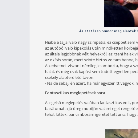
Elsőként Gergőékhez mentem, majd kb
órával érkeztem meg előbb a megbesz
izgatottság miatt fordulhatott elő.
tavacskára. Számomra rendkívül fu
csak azért lehetett, mert Gergő az 
ugyanazon kép alakult ki bennem, 
Abban reménykedtem, hogy a fogáso
ismerve ez biztosan így volt.