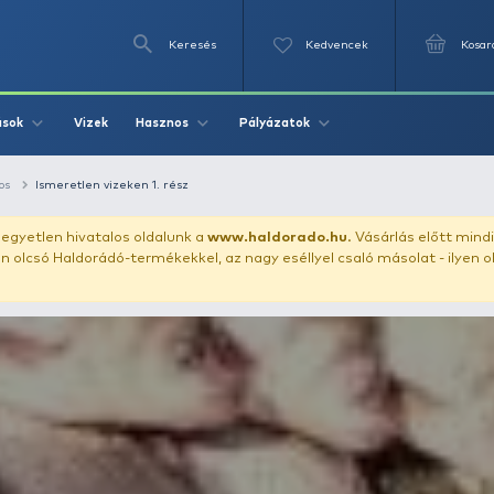
Keresés
Videók
Vizek
Írások
Hasznos
Pályázat
élések
Általános
Ismeretlen vizeken 1. rész
uházunkat!
Az egyetlen hivatalos oldalunk a
www.haldor
ozol feltűnően olcsó Haldorádó-termékekkel, az nagy eséll