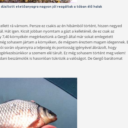
megekukoricával dúsított etetőanyagra nagyon jól reagáltak a 