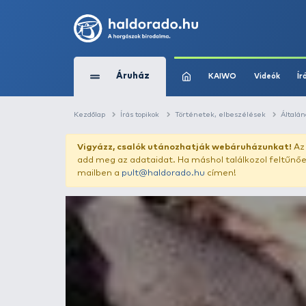
Áruház
KAIWO
Kezdőlap
Írás topikok
Történetek, elbesz
Vigyázz, csalók utánozhatják webár
add meg az adataidat. Ha máshol találk
mailben a
pult@haldorado.hu
címen!