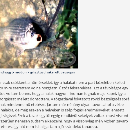
 megjelentek a kárászok. Elsőként ez kb. 30 dkg-os példány k
 ez cseppet sem változtatott azon a tényen, hogy még sohase
ketten körbejártuk a tavat. Eközben cimborám felvilágosítás
az itteni halak viselkedéséről és a különféle helyi szokásokró
 voltam benne, hogy megszerezett tudást (talán majd másutt i
zta, hogy a szemlélődésünk során - amely csaknem 1 órát ve
 egyetlen pecás sem kicsikarni. Ez eléggé szokatlan jelenség 
gyszer itt vagyok, mindenképpen megpróbálkozom a horgászat
ztikus volt, pontosabban szólva fantasztikusan kiábrándító.
 eget rengetően fontos ügyben elszólították. A vízpartról e