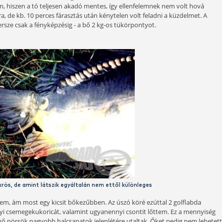
ról, napra igencsak csökkent a hőmérséklet, így a halakat n
 A parttól kb. 20 m-re szerettem volna horgászni úszós felsze
lt túldobni. Biztos voltam benne, hogy a halak nagyon finom
eltolós úszós horgászat mellett döntöttem. A tógazdával fol
 rosszul reagálnak mindennemű etetésre. Jártam már néhány
ag hatottak a halakra, de még ezeken a helyeken is szép fo
es magvak segítségével. Ezek a tavak egytől egyig rendkívül 
eghorgászni. Egyszerűen nehezen tudtam elképzelni, hogy a v
an kivitelezett etetés. Így hát nem is hallgattam a jó szándé