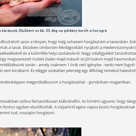
. 15 percet kellett rá várnom. Persze ez csakis az én hibám
élt időpontnál. Hát igen. Kicsit jobban nyomtam a gázt a kel
 A lényeg az, hogy 7,40 környékén megérkeztünk a Gergő álta
rcsa volt, hogy még sohasem jártam a környéken, de mégs
élménybeszámolói során olyannyira a teljesség és pontosság 
mint amely a megérkezésünkkor a szemem elé tárult. Ez még
król szóló hajdani beszámolók is hasonlóan tükrözik a val