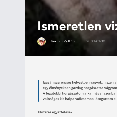
Ismeretle
Vernicz Zoltán
200