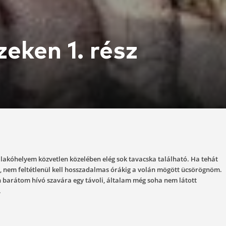
n vizeken 1. rés
3-01-30