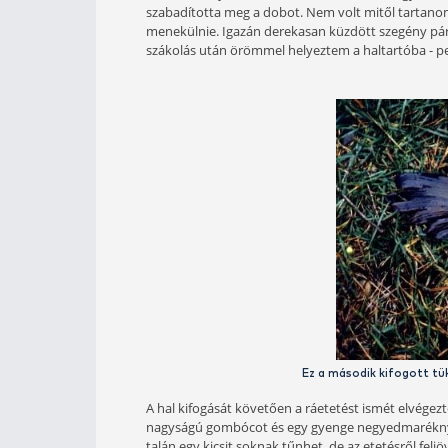
A pecához egyedül fogtam hozzá. Nap
keresni, hanem a távolabbi részeken.
gerinces machtbottal gyerekjáték vo
látványosabb kapások érdekében a f
megtudtam, hogy itt a halak nagyon
csapódó hatalmas gombócok riasztól
produkálni a folyamatosan lőtt szem
kb. 3 m-es vizet szerettem volna m
lehetne a megfontolt, óvatos formáb