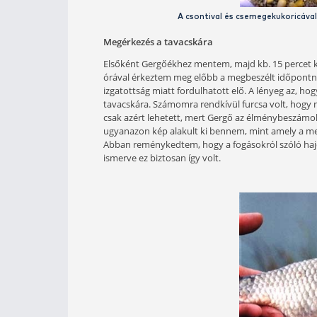
A csontival és cse
Megérkezés a tavacskára