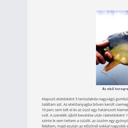
tehát lőttek, bár cimborám ígéretet 
E