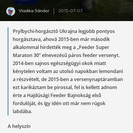
Vladika Sándor
2015-07-07
Prylbychi-horgásztó Ukrajna legjobb pontyos
horgásztava, ahová 2015-ben már második
alkalommal hirdették meg a „Feeder Super
Maraton 30” elnevezésű páros feeder versenyt.
2014-ben sajnos egészségügyi okok miatt
kénytelen voltam az utolsó napokban lemondani
a részvételt, de 2015-ben a versenynaptáramban
ezt karikáztam be pirossal, fel is kellett adnom
érte a Hajdúsági Feeder Bajnokság első
fordulóját, és így idén ott már nem rúgok
labdába.
A helyszín