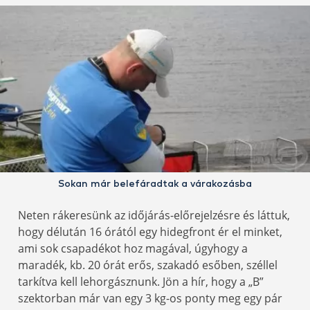
Sokan már belefáradtak a várakozásba
Neten rákeresünk az időjárás-előrejelzésre és láttuk,
hogy délután 16 órától egy hidegfront ér el minket,
ami sok csapadékot hoz magával, úgyhogy a
maradék, kb. 20 órát erős, szakadó esőben, széllel
tarkítva kell lehorgásznunk. Jön a hír, hogy a „B”
szektorban már van egy 3 kg-os ponty meg egy pár