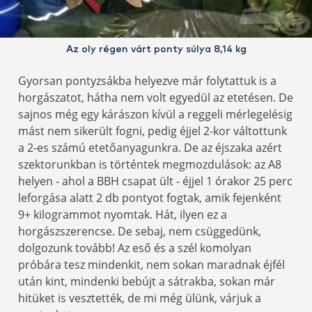
Az oly régen várt ponty súlya 8,14 kg
Gyorsan pontyzsákba helyezve már folytattuk is a
horgászatot, hátha nem volt egyedül az etetésen. De
sajnos még egy kárászon kívül a reggeli mérlegelésig
mást nem sikerült fogni, pedig éjjel 2-kor váltottunk
a 2-es számú etetőanyagunkra. De az éjszaka azért
szektorunkban is történtek megmozdulások: az A8
helyen - ahol a BBH csapat ült - éjjel 1 órakor 25 perc
leforgása alatt 2 db pontyot fogtak, amik fejenként
9+ kilogrammot nyomtak. Hát, ilyen ez a
horgászszerencse. De sebaj, nem csüggedünk,
dolgozunk tovább! Az eső és a szél komolyan
próbára tesz mindenkit, nem sokan maradnak éjfél
után kint, mindenki bebújt a sátrakba, sokan már
hitüket is vesztették, de mi még ülünk, várjuk a