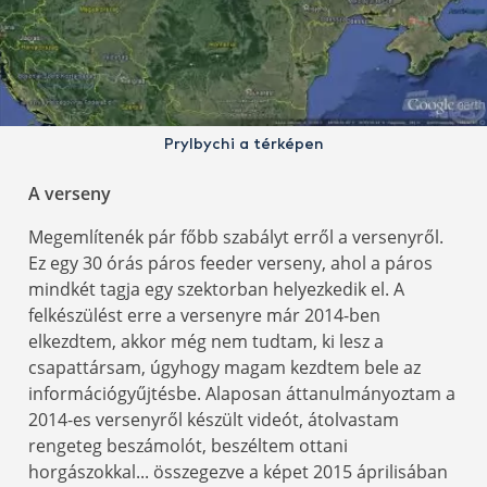
Prylbychi a térképen
A verseny
Megemlítenék pár főbb szabályt erről a versenyről.
Ez egy 30 órás páros feeder verseny, ahol a páros
mindkét tagja egy szektorban helyezkedik el. A
felkészülést erre a versenyre már 2014-ben
elkezdtem, akkor még nem tudtam, ki lesz a
csapattársam, úgyhogy magam kezdtem bele az
információgyűjtésbe. Alaposan áttanulmányoztam a
2014-es versenyről készült videót, átolvastam
rengeteg beszámolót, beszéltem ottani
horgászokkal... összegezve a képet 2015 áprilisában