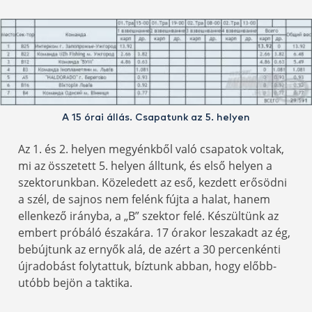
A 15 órai állás. Csapatunk az 5. helyen
Az 1. és 2. helyen megyénkből való csapatok voltak,
mi az összetett 5. helyen álltunk, és első helyen a
szektorunkban. Közeledett az eső, kezdett erősödni
a szél, de sajnos nem felénk fújta a halat, hanem
ellenkező irányba, a „B” szektor felé. Készültünk az
embert próbáló északára. 17 órakor leszakadt az ég,
bebújtunk az ernyők alá, de azért a 30 percenkénti
újradobást folytattuk, bíztunk abban, hogy előbb-
utóbb bejön a taktika.