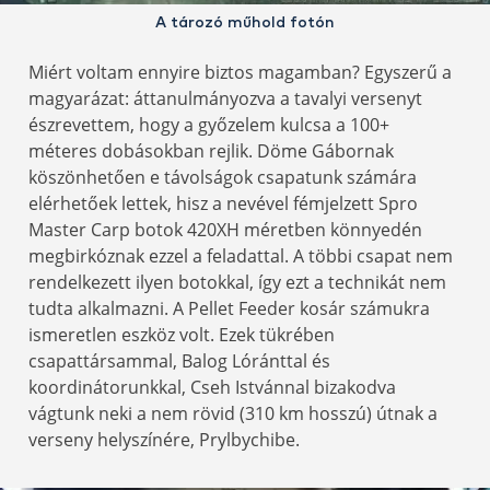
A tározó műhold fotón
Miért voltam ennyire biztos magamban? Egyszerű a
magyarázat: áttanulmányozva a tavalyi versenyt
észrevettem, hogy a győzelem kulcsa a 100+
méteres dobásokban rejlik. Döme Gábornak
köszönhetően e távolságok csapatunk számára
elérhetőek lettek, hisz a nevével fémjelzett Spro
Master Carp botok 420XH méretben könnyedén
megbirkóznak ezzel a feladattal. A többi csapat nem
rendelkezett ilyen botokkal, így ezt a technikát nem
tudta alkalmazni. A Pellet Feeder kosár számukra
ismeretlen eszköz volt. Ezek tükrében
csapattársammal, Balog Lóránttal és
koordinátorunkkal, Cseh Istvánnal bizakodva
vágtunk neki a nem rövid (310 km hosszú) útnak a
verseny helyszínére, Prylbychibe.