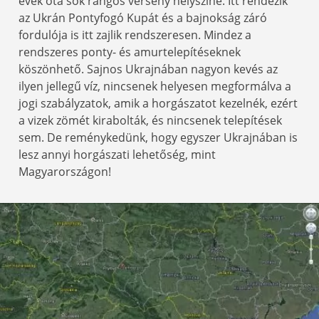
évek óta sok rangos verseny helyszíne. Itt rendezik
az Ukrán Pontyfogó Kupát és a bajnokság záró
fordulója is itt zajlik rendszeresen. Mindez a
rendszeres ponty- és amurtelepítéseknek
köszönhető. Sajnos Ukrajnában nagyon kevés az
ilyen jellegű víz, nincsenek helyesen megformálva a
jogi szabályzatok, amik a horgászatot kezelnék, ezért
a vizek zömét kirabolták, és nincsenek telepítések
sem. De reménykedünk, hogy egyszer Ukrajnában is
lesz annyi horgászati lehetőség, mint
Magyarországon!