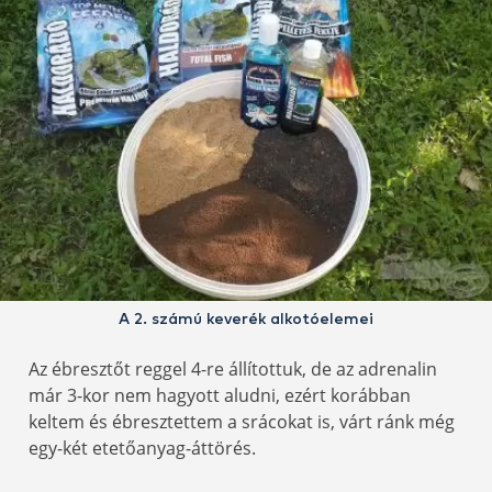
A 2. számú keverék alkotóelemei
Az ébresztőt reggel 4-re állítottuk, de az adrenalin
már 3-kor nem hagyott aludni, ezért korábban
keltem és ébresztettem a srácokat is, várt ránk még
egy-két etetőanyag-áttörés.