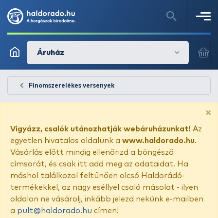
Áruház
Finomszerelékes versenyek
×
Vigyázz, csalók utánozhatják webáruházunkat!
Az
egyetlen hivatalos oldalunk a
www.haldorado.hu
.
Vásárlás előtt mindig ellenőrizd a böngésző
címsorát, és csak itt add meg az adataidat. Ha
máshol találkozol feltűnően olcsó Haldorádó-
termékekkel, az nagy eséllyel csaló másolat - ilyen
oldalon ne vásárolj, inkább jelezd nekünk e-mailben
a
pult@haldorado.hu
címen!