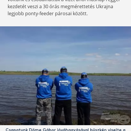
kezdetét veszi a 30 órás megmérettetés Ukrajna
legjobb ponty-feeder párosai között.
Csapatunk Döme Gábor jóváhagyásával büszkén viselte a