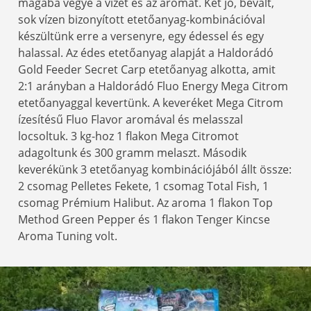
magába vegye a vizet és az aromát. Két jó, bevált,
sok vízen bizonyított etetőanyag-kombinációval
készültünk erre a versenyre, egy édessel és egy
halassal. Az édes etetőanyag alapját a Haldorádó
Gold Feeder Secret Carp etetőanyag alkotta, amit
2:1 arányban a Haldorádó Fluo Energy Mega Citrom
etetőanyaggal kevertünk. A keveréket Mega Citrom
ízesítésű Fluo Flavor aromával és melasszal
locsoltuk. 3 kg-hoz 1 flakon Mega Citromot
adagoltunk és 300 gramm melaszt. Második
keverékünk 3 etetőanyag kombinációjából állt össze:
2 csomag Pelletes Fekete, 1 csomag Total Fish, 1
csomag Prémium Halibut. Az aroma 1 flakon Top
Method Green Pepper és 1 flakon Tenger Kincse
Aroma Tuning volt.