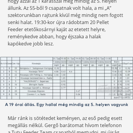
hogy azzal az 1 kárásszal még mindig az 5. helyen
állunk. Az 55-ből 9 csapatnak volt hala, a mi „A”
szektorunkban rajtunk kívül még mindig nem fogott
senki halat. 19:30-kor újra rádobtam 20 Pellet
Feeder etetőkosárnyi kaját az etetett helyre,
reménykedve abban, hogy éjszaka a halak
kapókedve jobb lesz.
A 19 órai állás. Egy hallal még mindig az 5. helyen vagyunk
Már ránk is sötétedet keményen, az eső pedig esett
megállás nélkül. Gergő barátomat hívom telefonon
a Tutu Feeder Team csapatból megtudni, mi újság.