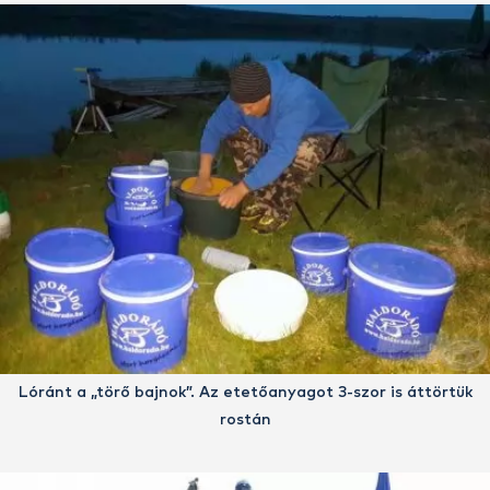
Lóránt a „törő bajnok”. Az etetőanyagot 3-szor is áttörtük
rostán