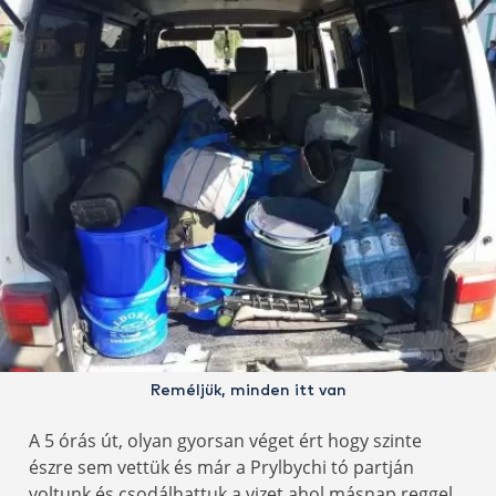
Reméljük, minden itt van
A 5 órás út, olyan gyorsan véget ért hogy szinte
észre sem vettük és már a Prylbychi tó partján
voltunk és csodálhattuk a vizet ahol másnap reggel