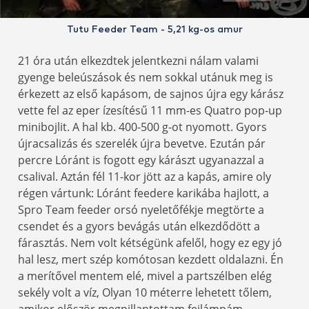
Tutu Feeder Team - 5,21 kg-os amur
21 óra után elkezdtek jelentkezni nálam valami
gyenge beleúszások és nem sokkal utánuk meg is
érkezett az első kapásom, de sajnos újra egy kárász
vette fel az eper ízesítésű 11 mm-es Quatro pop-up
minibojlit. A hal kb. 400-500 g-ot nyomott. Gyors
újracsalizás és szerelék újra bevetve. Ezután pár
percre Lóránt is fogott egy kárászt ugyanazzal a
csalival. Aztán fél 11-kor jött az a kapás, amire oly
régen vártunk: Lóránt feedere karikába hajlott, a
Spro Team feeder orsó nyeletőfékje megtörte a
csendet és a gyors bevágás után elkezdődött a
fárasztás. Nem volt kétségünk afelől, hogy ez egy jó
hal lesz, mert szép komótosan kezdett oldalazni. Én
a merítővel mentem elé, mivel a partszélben elég
sekély volt a víz, Olyan 10 méterre lehetett tőlem,