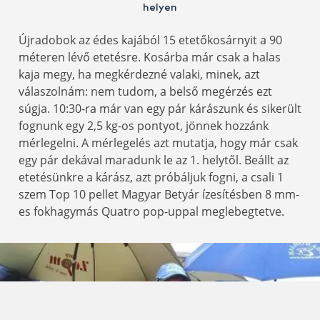
helyen
Újradobok az édes kajából 15 etetőkosárnyit a 90
méteren lévő etetésre. Kosárba már csak a halas
kaja megy, ha megkérdezné valaki, minek, azt
válaszolnám: nem tudom, a belső megérzés ezt
súgja. 10:30-ra már van egy pár kárászunk és sikerült
fognunk egy 2,5 kg-os pontyot, jönnek hozzánk
mérlegelni. A mérlegelés azt mutatja, hogy már csak
egy pár dekával maradunk le az 1. helytől. Beállt az
etetésünkre a kárász, azt próbáljuk fogni, a csali 1
szem Top 10 pellet Magyar Betyár ízesítésben 8 mm-
es fokhagymás Quatro pop-uppal meglebegtetve.