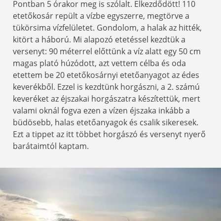
Pontban 5 órakor meg is szólalt. Elkezdődött! 110
etetőkosár repült a vízbe egyszerre, megtörve a
tükörsima vízfelületet. Gondolom, a halak az hitték,
kitört a háború. Mi alapozó etetéssel kezdtük a
versenyt: 90 méterrel előttünk a víz alatt egy 50 cm
magas plató húzódott, azt vettem célba és oda
etettem be 20 etetőkosárnyi etetőanyagot az édes
keverékből. Ezzel is kezdtünk horgászni, a 2. számú
keveréket az éjszakai horgászatra készítettük, mert
valami oknál fogva ezen a vízen éjszaka inkább a
büdösebb, halas etetőanyagok és csalik sikeresek.
Ezt a tippet az itt többet horgászó és versenyt nyerő
barátaimtól kaptam.