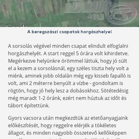
A beregszászi csapatok horgászhelyei
A sorsolás végével minden csapat elindult elfoglalni
horgászhelyét. A start reggel 5 órára volt kihirdetve.
Megérkezve helyünkre örömmel láttuk, hogy jó sült
el a kezem a sorsolásnál, egy széles tiszta hely volt a
miénk, aminek jobb oldalán még egy kisseb fapalló is
volt, ami 2 méterre benyúlt a vízbe - gondoltam is
rögtön, hogy jó hely lesz a dobásokhoz. Sötétedésig
még maradt 1-2 óránk, ezért nem húztuk az időt és
tábort építettünk.
Gyors vacsora után megkezdtük az etetőanyagjaink
előkészítését, hogy reggelre elérjék a tökéletes
állagot, és minden nagyobb összetevő kellőképpen