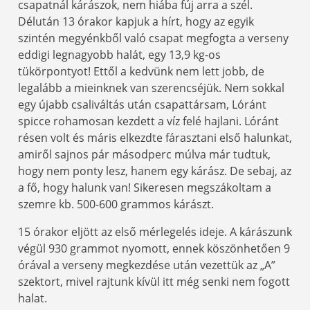
csapatnál kárászok, nem hiába fúj arra a szél.
Délután 13 órakor kapjuk a hírt, hogy az egyik
szintén megyénkből való csapat megfogta a verseny
eddigi legnagyobb halát, egy 13,9 kg-os
tükörpontyot! Ettől a kedvünk nem lett jobb, de
legalább a mieinknek van szerencséjük. Nem sokkal
egy újabb csaliváltás után csapattársam, Lóránt
spicce rohamosan kezdett a víz felé hajlani. Lóránt
résen volt és máris elkezdte fárasztani első halunkat,
amiről sajnos pár másodperc múlva már tudtuk,
hogy nem ponty lesz, hanem egy kárász. De sebaj, az
a fő, hogy halunk van! Sikeresen megszákoltam a
szemre kb. 500-600 grammos kárászt.
15 órakor eljött az első mérlegelés ideje. A kárászunk
végül 930 grammot nyomott, ennek köszönhetően 9
órával a verseny megkezdése után vezettük az „A”
szektort, mivel rajtunk kívül itt még senki nem fogott
halat.