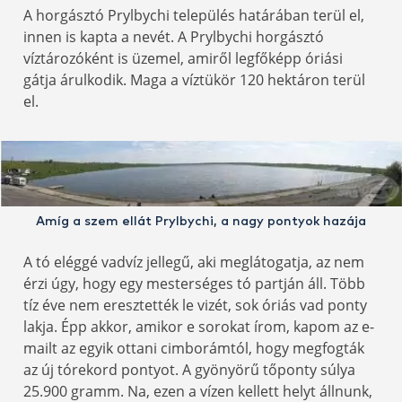
A horgásztó Prylbychi település határában terül el,
innen is kapta a nevét. A Prylbychi horgásztó
víztározóként is üzemel, amiről legfőképp óriási
gátja árulkodik. Maga a víztükör 120 hektáron terül
el.
Amíg a szem ellát Prylbychi, a nagy pontyok hazája
A tó eléggé vadvíz jellegű, aki meglátogatja, az nem
érzi úgy, hogy egy mesterséges tó partján áll. Több
tíz éve nem eresztették le vizét, sok óriás vad ponty
lakja. Épp akkor, amikor e sorokat írom, kapom az e-
mailt az egyik ottani cimborámtól, hogy megfogták
az új tórekord pontyot. A gyönyörű tőponty súlya
25.900 gramm. Na, ezen a vízen kellett helyt állnunk,