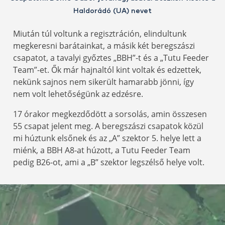
Haldorádó (UA) nevet
Miután túl voltunk a regisztráción, elindultunk
megkeresni barátainkat, a másik két beregszászi
csapatot, a tavalyi győztes „BBH”-t és a „Tutu Feeder
Team”-et. Ők már hajnaltól kint voltak és edzettek,
nekünk sajnos nem sikerült hamarabb jönni, így
nem volt lehetőségünk az edzésre.
17 órakor megkezdődött a sorsolás, amin összesen
55 csapat jelent meg. A beregszászi csapatok közül
mi húztunk elsőnek és az „A” szektor 5. helye lett a
miénk, a BBH A8-at húzott, a Tutu Feeder Team
pedig B26-ot, ami a „B” szektor legszélső helye volt.