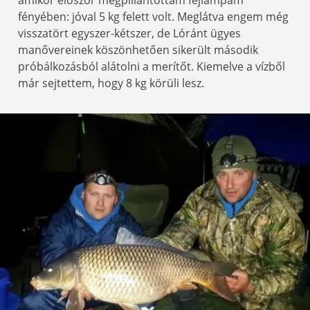
amikor először megpillantottam fejlámpám
fényében: jóval 5 kg felett volt. Meglátva engem még
visszatört egyszer-kétszer, de Lóránt ügyes
manővereinek köszönhetően sikerült második
próbálkozásból alátolni a merítőt. Kiemelve a vízből
már sejtettem, hogy 8 kg körüli lesz.