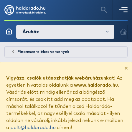
Áruház
Finomszerelékes versenyek
×
Vigyázz, csalók utánozhatják webáruházunkat!
Az
egyetlen hivatalos oldalunk a
www.haldorado.hu
.
Vásárlás előtt mindig ellenőrizd a böngésző
címsorát, és csak itt add meg az adataidat. Ha
máshol találkozol feltűnően olcsó Haldorádó-
termékekkel, az nagy eséllyel csaló másolat - ilyen
oldalon ne vásárolj, inkább jelezd nekünk e-mailben
a
pult@haldorado.hu
címen!