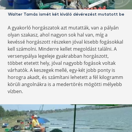
Walter Tamás ismét két kiváló dévérezést mutatott be
A gyakorló horgászatok azt mutatták, van a pályán
olyan szakasz, ahol nagyon sok hal van, míg a
kevéssé horgászott részeken jóval kisebb fogásokkal
kell számolni. Minderre kellet megoldást találni. A
versenypálya legeleje gyakrabban horgászott,
többet etetett hely, jóval nagyobb fogások voltak
várhatók. A keszegek mellé, egy-két jobb ponty is
horogra akadt, és számítani lehetett a fél kilogramm
körüli angolnákra is a medertörés mögötti mélyebb
vízben.