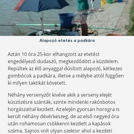
Alapozó etetés a padkára
Aztán 10 óra 25-kor elhangzott az etetést
engedélyező dudaszó, megkezdődött a küzdelem.
Repültek az élő anyaggal dúsított alapozó, kétkezes
gombócok a padkára, illetve a mélybe attól függően
ki milyen taktikát követett.
Néhány versenyzőt kivéve akik a verseny elejét
küszözésre szánták, szinte mindenki rakósbotos
horgászattal kezdett. Az elején gyorsan horogra is
került néhány dévérkeszeg, de az első negyed óra
után rohamosan csökkenni kezdett a kapások
száma. Sajnos volt olyan szektor ahol a kezdeti