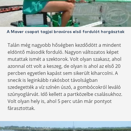
A Maver csapat tagjai bravúros első fordulót horgásztak
Talán még nagyobb hőségben kezdődött a mindent
eldöntő második forduló. Nagyon változatos képet
mutattak ismét a szektorok. Volt olyan szakasz, ahol
azonnal ott volt a keszeg, de olyan is ahol az első 20
percben egyetlen kapást sem sikerült kiharcolni. A
snecik is leginkább rakósbot távolságban
szedegették a víz színén úszó, a gombócokról leváló
szúnyoglárvát. Idő kellett a partközelbe csalásukhoz.
Volt olyan hely is, ahol 5 perc után már pontyot
fárasztottak.