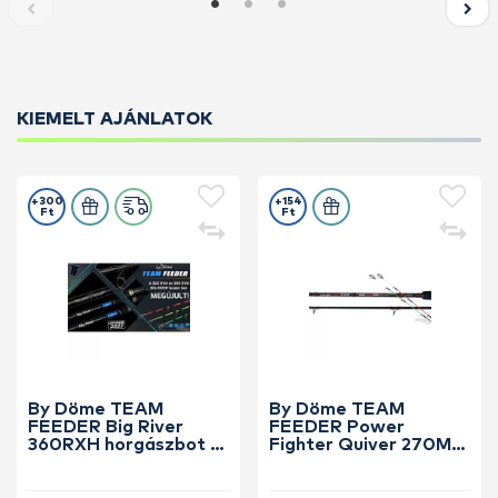
KIEMELT AJÁNLATOK
+300
+154
Ft
Ft
By Döme TEAM
By Döme TEAM
FEEDER Big River
FEEDER Power
360RXH horgászbot +
Fighter Quiver 270M
Dobókesztyű ujj
horgászbot +
Dobókesztyű ujj