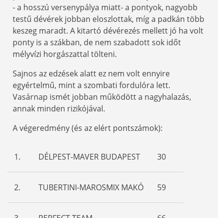
- a hosszú versenypálya miatt- a pontyok, nagyobb
testű dévérek jobban eloszlottak, míg a padkán több
keszeg maradt. A kitartó dévérezés mellett jó ha volt
ponty is a szákban, de nem szabadott sok időt
mélyvízi horgászattal tölteni.
Sajnos az edzések alatt ez nem volt ennyire
egyértelmű, mint a szombati fordulóra lett.
Vasárnap ismét jobban működött a nagyhalazás,
annak minden rizikójával.
A végeredmény (és az elért pontszámok):
1.
DÉLPEST-MAVER BUDAPEST
30
2.
TUBERTINI-MAROSMIX MAKÓ
59
3.
PERFECT TEAM
66