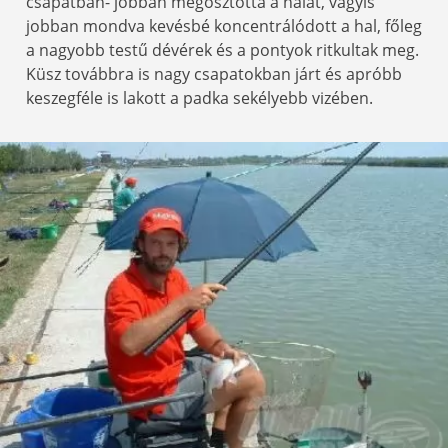
csapatban- jobban megosztotta a halat, vagyis
jobban mondva kevésbé koncentrálódott a hal, főleg
a nagyobb testű dévérek és a pontyok ritkultak meg.
Küsz továbbra is nagy csapatokban járt és apróbb
keszegféle is lakott a padka sekélyebb vizében.