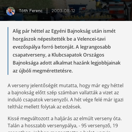
Tóth Ferenc
2003-08-12
Alig pár héttel az Egyéni Bajnokság után ismét
horgászok népesítették be a Velencei-tavi
evezőspálya forró betonját. A legrangosabb
csapatverseny, a Klubcsapatok Országos
Bajnoksága adott alkalmat hazánk legjobbjainak
az újbóli megmérettetésre.
A verseny jelentőségét mutatta, hogy már egy héttel
a bajnokság előtt szép számban vallatták a vizet az
induló csapatok versenyzői. A hét vége felé már igazi
teltház mellett folytak az edzések.
Kissé megváltozott a haljárás az elmúlt verseny óta.
Talán a hosszabb versenypálya, - 95 versenyző, 19