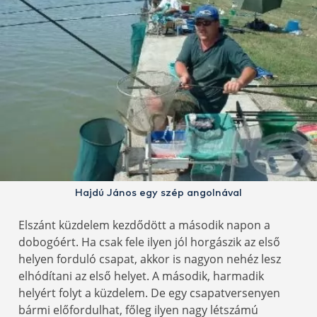
Hajdú János egy szép angolnával
Elszánt küzdelem kezdődött a második napon a
dobogóért. Ha csak fele ilyen jól horgászik az első
helyen forduló csapat, akkor is nagyon nehéz lesz
elhódítani az első helyet. A második, harmadik
helyért folyt a küzdelem. De egy csapatversenyen
bármi előfordulhat, főleg ilyen nagy létszámú