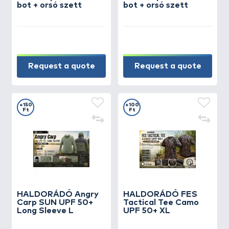
bot + orsó szett
bot + orsó szett
Request a quote
Request a quote
+150
+100
Ft
Ft
HALDORÁDÓ Angry
HALDORÁDÓ FES
Carp SUN UPF 50+
Tactical Tee Camo
Long Sleeve L
UPF 50+ XL