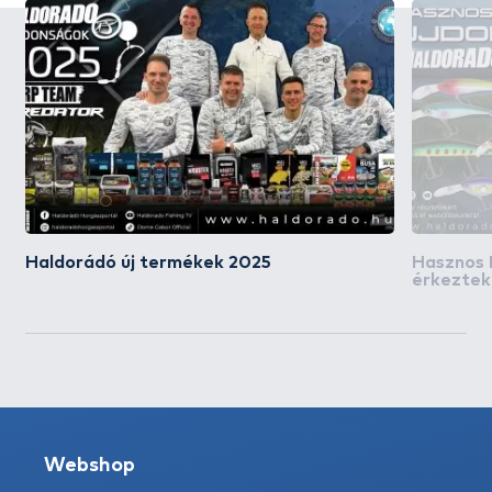
Haldorádó új termékek 2025
Hasznos 
érkeztek
Webshop