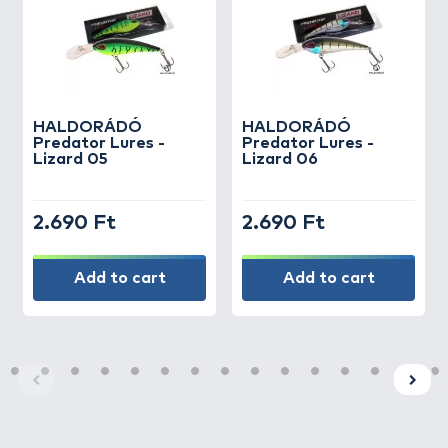
Extra éles és erős hármashorgok, kiváló
hegytartó képességgel
Horgok száma: 2 db
Hosszú pályán mozgó csörgő golyó a wobbler
testben
Bőséges színválaszték
HALDORÁDÓ
HALDORÁDÓ
Predator Lures -
Predator Lures -
Lizard 05
Lizard 06
2.690 Ft
2.690 Ft
Add to cart
Add to cart