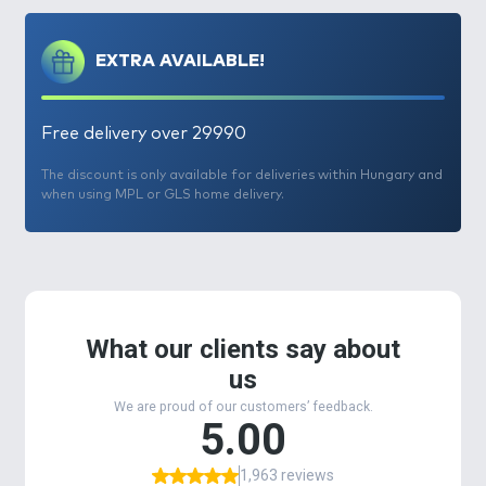
A
Lizard névre keresztelt modell
egy rendkívül
hatékony, sokoldalú csali, ami olyan horgászok
EXTRA AVAILABLE!
számára készült, akik álló- és/vagy folyóvízen, a
mélyebb vízrétegekben keresik a ragadozókat.
A
tökéletes kiegyensúlyozottság
nak, illetve a
Free delivery over 29990
speciálisan beállított első terelőlemeznek
köszönhetően sokféle vezetési technikát
The discount is only available for deliveries within Hungary and
alkalmazhatunk vele, a gyorstól a lassúig, rövid vagy
when using MPL or GLS home delivery.
hosszú szünetekkel.
Folyóvízen sodrással együtt és
partra merőlegesen húzva egyaránt
remekül használhatjuk.
Minden egyes rándulás a
wobbler agresszív akcióját idézi elő, ami egy
sebesült, dezorientált halat imitál, míg a szünet
alatt a csali megőrzi egyensúlyát, melyet
leggyakrabban egy ragadozó erőteljes és vehemens
rávágása követ. Optimális súlypontjából
adódóan
kifejezetten könnyedén és pontosan
doható,
nagyobb távolságra is.
Az attraktivitás és
extra vibráció érdekében a wobbler testébe egy