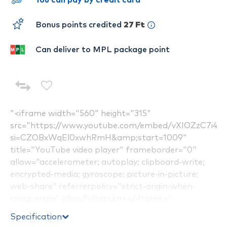
You can pay by credit card
Bonus points credited
27 Ft
Can deliver to MPL package point
"<iframe width="560" height="315"
src="https://www.youtube.com/embed/vXIOZzC7i4A?
si=CZOBxWqEl0xwhRmH&amp;start=1009"
title="YouTube video player" frameborder="0"
allow="accelerometer; autoplay; clipboard-write;
encrypted-media; gyroscope; picture-in-picture;
web-share" referrerpolicy="strict-origin-when-
cross-origin" allowfullscreen></iframe>"
Specification