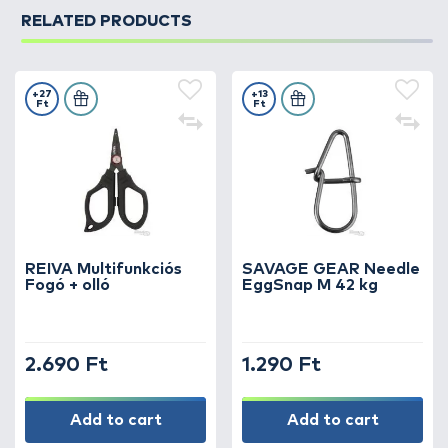
RELATED PRODUCTS
+27
+13
Ft
Ft
REIVA Multifunkciós
SAVAGE GEAR Needle
Fogó + olló
EggSnap M 42 kg
2.690 Ft
1.290 Ft
Add to cart
Add to cart