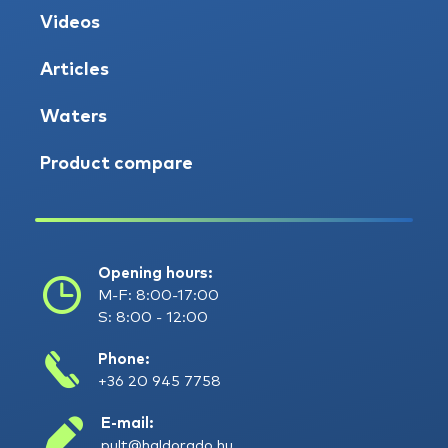
Videos
Articles
Waters
Product compare
Opening hours:
M-F: 8:00-17:00
S: 8:00 - 12:00
Phone:
+36 20 945 7758
E-mail:
pult@haldorado.hu