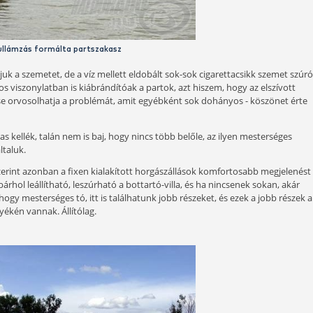
A láthatatlan mederfenék sok szép halat rejt
ínűleg a rendszeres taposás gátolja, ettől általában kopár ha
i. A kis szigetecskék, nagyobb földkupacok a vízben látvány
.