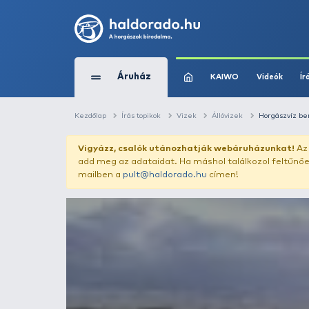
Áruház
KAIWO
Kezdőlap
Írás topikok
Vizek
Állóvizek
Vigyázz, csalók utánozhatják webár
add meg az adataidat. Ha máshol találk
mailben a
pult@haldorado.hu
címen!