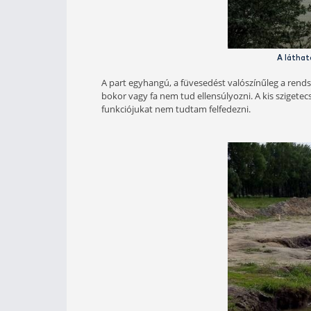
A tó könnyen megtalálható, és viszo
dicséretes. Eligazító és tájékoztató 
bővítés kézzelfogható épületben tes
védettebb helyeken maradt meg a 