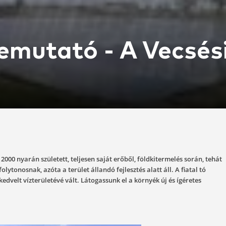
íz bemutató - A
4-08-30