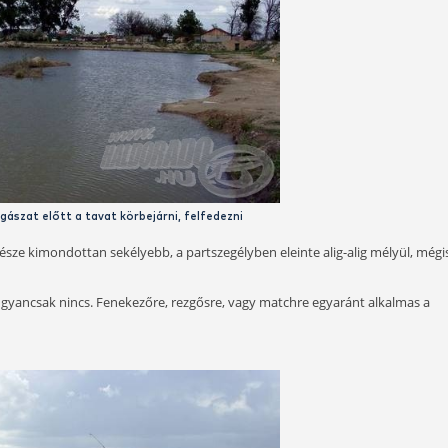
Hullámzás formálta partszakasz
kákba dobhatjuk a szemetet, de a víz mellett eldobált sok-s
s erre, országos viszonylatban is kiábrándítóak a partok, azt
em összegyűjtése orvosolhatja a problémát, amit egyébként 
étlenül horgászias kellék, talán nem is baj, hogy nincs több be
késszé teszik általuk.
véleményem szerint azonban a fixen kialakított horgászáll
l leülhetünk, bárhol leállítható, leszúrható a bottartó-villa,