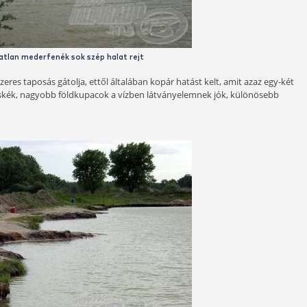
nylag jól megközelíthető. A fogadtatás kellemes, kicsit ekle
táblák és a kötelező parkoló teszi teljessé a képet érkezéskor.
tesedik meg, de látható nyomai vannak a park jellegű fatelep
többség.