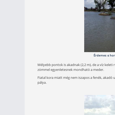
A környezet egyébként rendezett, ku
volt. (Nem tudom mi lehet a megoldá
cigaretta eleve el nem dobása, han
nekik - már meg is tesz).
Padot is találunk a parton, nem felt
karakterű vizeket még művebbé, túl 
Bár nem szeretem a kötöttségeket, 
adnának a víznek. Most szinte akárho