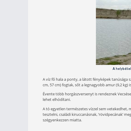
keresztül is dobhatjuk a tavat. Persz
legtöbb esetben - itt is - közvetlenü