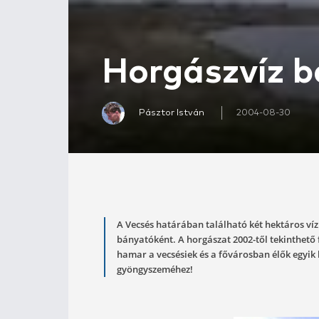
Horgászv
Pásztor István
200