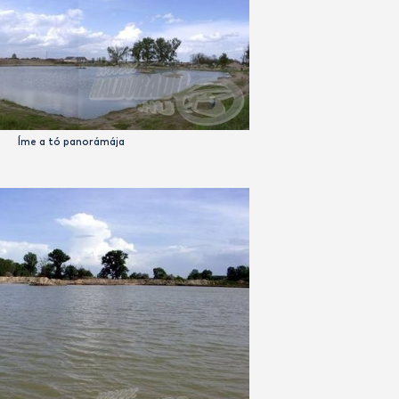
t hektáros víz 2000 nyarán született, teljesen saját erőből
l tekinthető folytonosnak, azóta a terület állandó fejleszté
an élők egyik kedvelt vízterületévé vált. Látogassunk el a 
Íme a tó panorámája