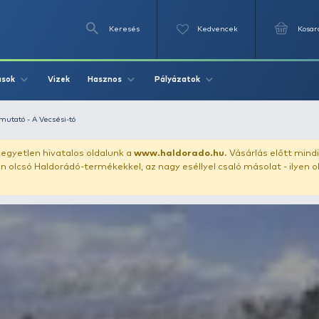
Keresés
Videók
Vizek
Írások
Hasznos
Pályázat
Horgászvíz bemutató - A Vecsési-tó
uházunkat!
Az egyetlen hivatalos oldalunk a
www.haldor
ozol feltűnően olcsó Haldorádó-termékekkel, az nagy eséll