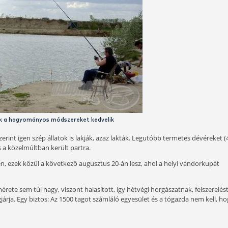
e azzal együtt, hogy mesterséges tó, itt is találhatunk jobb r
l a parkoló környékén vannak. Állítólag.