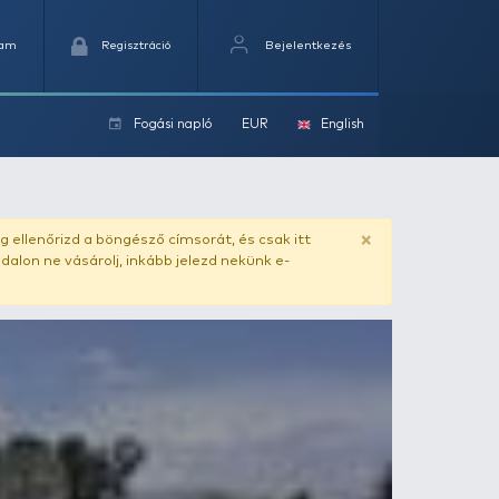
Kedvencek
Kosaram
Regisztráció
Fogási na
ok
ado.hu
. Vásárlás előtt mindig ellenőrizd a böngésző címs
yel csaló másolat - ilyen oldalon ne vásárolj, inkább jel