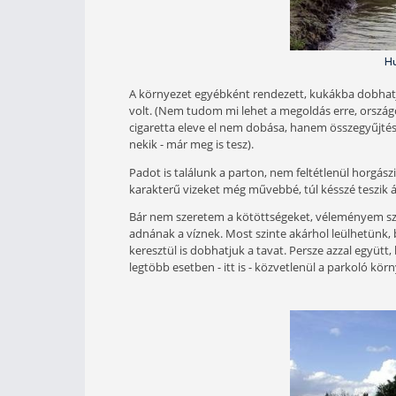
A part egyhangú, a füvesedést valósz
bokor vagy fa nem tud ellensúlyozn
funkciójukat nem tudtam felfedezni