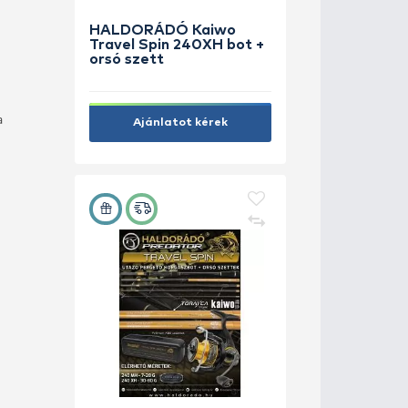
HALDORÁ
Travel Sp
orsó szet