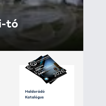
 Vecsési-tó