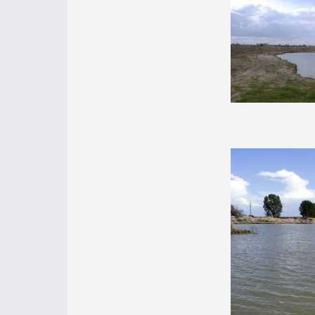
A Vecsés határában található ké
bányatóként. A horgászat 2002-tő
hamar a vecsésiek és a fővárosb
gyöngyszeméhez!