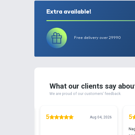
Extra available!
Free delivery ove