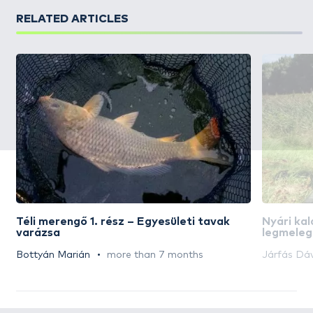
RELATED ARTICLES
Téli merengő 1. rész – Egyesületi tavak
Nyári kal
varázsa
legmeleg
Bottyán Marián
more than 7 months
Járfás Dá