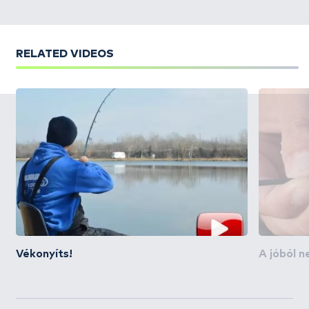
RELATED VIDEOS
Vékonyíts!
A jóból n