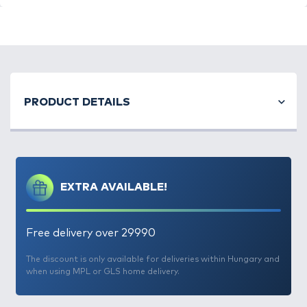
PRODUCT DETAILS
EXTRA AVAILABLE!
Free delivery over 29990
The discount is only available for deliveries within Hungary and
when using MPL or GLS home delivery.