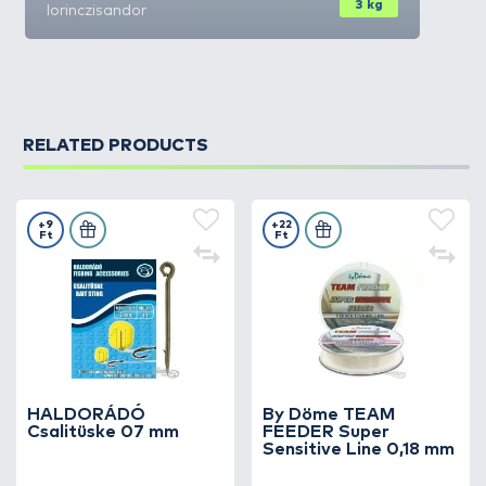
3 kg
lorinczisandor
RELATED PRODUCTS
+9
+22
Ft
Ft
HALDORÁDÓ
By Döme TEAM
Csalitüske 07 mm
FEEDER Super
Sensitive Line 0,18 mm