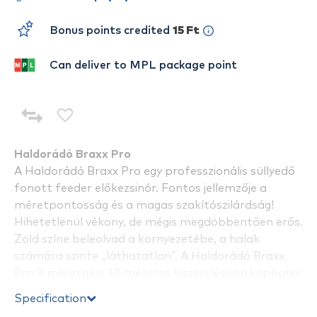
Bonus points credited
15 Ft
Can deliver to MPL package point
Haldorádó Braxx Pro
A Haldorádó Braxx Pro egy professzionális süllyedő
fonott feeder előkezsinór. Fontos jellemzője a
méretpontosság és a magas szakítószilárdság!
Hihetetlenül vékony, de mégis megdöbbentően erős.
Zöld színe beleolvad a környezetébe, a halak
számára szinte „láthatatlan”. A Haldorádó Braxx
Pro 9 méretben, 10 méteres kiszerelésben kapható:
0,04-0,20 mm.
Specification
Lágyság és erő egyben!