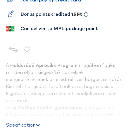
You can pay by credit card
Bonus points credited
15 Ft
Can deliver to MPL package point
A
Haldorádó Aprócikk Program
magában foglal
minden olyan kiegészítőt, amelyek
elengedhetetlenek az eredményes horgászat során.
Kiemelt hangsúlyt fordítunk arra, hogy csakis a
legjobb minőségű termékeket kínáljuk vásárlóink
számára!
Az
új Method Feeder gyorskapocs
gyöngyünket
kifejezetten method technikához fejlesztettük
. Ez
a kiegészítő lehetővé teszi az egyszerű és nagyon
Specification
gyors előkecserét, továbbá ütköző gyanánt is