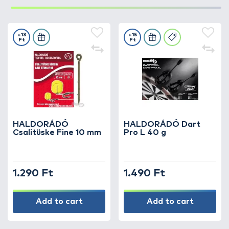
+13
+15
Ft
Ft
HALDORÁDÓ
HALDORÁDÓ Dart
Csalitüske Fine 10 mm
Pro L 40 g
1.290 Ft
1.490 Ft
Add to cart
Add to cart