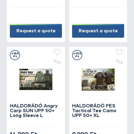
Request a quote
Request a quote
+150
+100
Ft
Ft
HALDORÁDÓ Angry
HALDORÁDÓ FES
Carp SUN UPF 50+
Tactical Tee Camo
Long Sleeve L
UPF 50+ XL