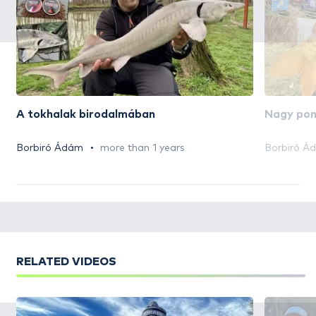
A tokhalak birodalmában
Nagy pon
Borbiró Ádám
more than 1 years
Borbiró Á
RELATED VIDEOS