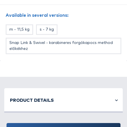
szolgál, ha szabadon csúszó etetőkosárral
horgászunk. Könnyű a végszerelékbe iktatni és
Available in several versions:
teljesen megbízható, stapabíró műanyagból
készül (alaposan teszteltük extrém körülmények
m - 11,5 kg
s - 7 kg
között is és mindig megfelelt). Tökéletes method, de
tualjdonképpen bármilyen belső zsinóvezetésű
Snap Link & Swivel - karabineres forgókapocs method
etetőkosaras horgászathoz, állóvízen és folyón
előkékhez
egyaránt.
- Három különböző méretben kerül forgalomba (S -
7 kg, M - 11,5 kg, L - 15 kg) és 1 csomagban 5 db
gyorskapocs gyöngy található.
PRODUCT DETAILS