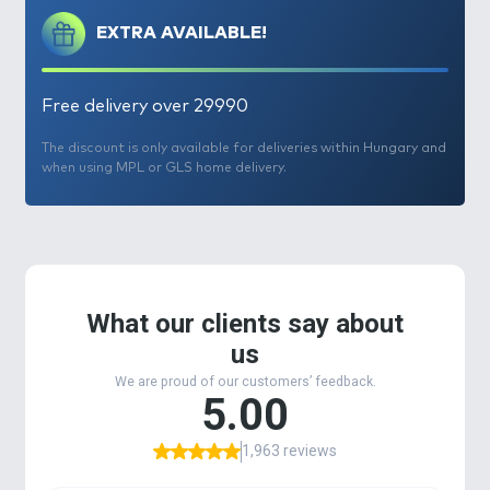
EXTRA AVAILABLE!
Free delivery over 29990
The discount is only available for deliveries within Hungary and
when using MPL or GLS home delivery.