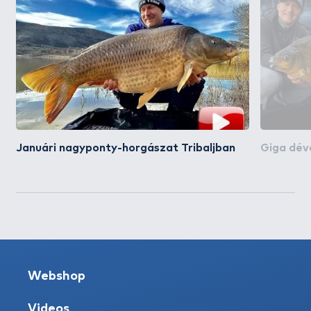
Januári nagyponty-horgászat Tribaljban
Giga dév
Webshop
Videos