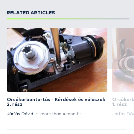
RELATED ARTICLES
Orsókarbantartás - Kérdések és válaszok
Orsókarb
2. rész
1. rész
Járfás Dávid
more than 4 months
Járfás Dá