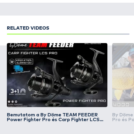
RELATED VIDEOS
Bemutatom a By Döme TEAM FEEDER
By Döme
Power Fighter Pro és Carp Fighter LCS
Pro és P
Pro orsókat
alatt