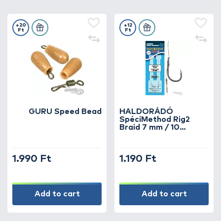
+20
+12
Ft
Ft
GURU Speed Bead
HALDORÁDÓ
SpéciMethod Rig2
Braid 7 mm / 10
barbed
1.990 Ft
1.190 Ft
Add to cart
Add to cart