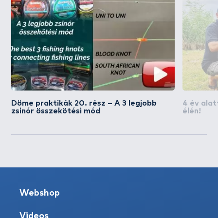
Döme praktikák 20. rész – A 3 legjobb
4 év ala
zsinór összekötési mód
élén!
Webshop
Videos