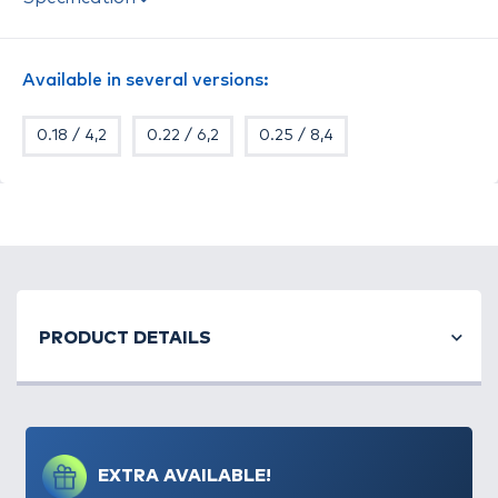
zsinór, amely ideális a mindennapos
horgászatokhoz. Színe: barna.
Available in several versions:
0.18 / 4,2
0.22 / 6,2
0.25 / 8,4
PRODUCT DETAILS
EXTRA AVAILABLE!