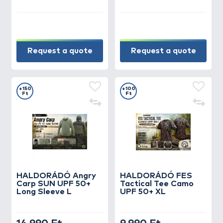
Request a quote
Request a quote
+150
+100
Ft
Ft
HALDORÁDÓ Angry
HALDORÁDÓ FES
Carp SUN UPF 50+
Tactical Tee Camo
Long Sleeve L
UPF 50+ XL