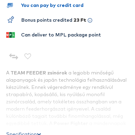
You can pay by credit card
Bonus points credited
23 Ft
Can deliver to MPL package point
A
TEAM FEEDER zsinórok
a legjobb minőségű
alapanyagok és japán technológia felhasználásával
készülnek. Ennek végeredménye egy rendkívül
strapabíró, kopásálló, kis nyúlású monofil
zsinórcsalád, amely tökéletes összhangban van a
modern feederhorgászat igényeivel. A család
különböző tagjait további finomhangolással, még
egyedibbé tettük. A
Power Fighter
a mindennapok
kőkemény harcosa, olyan hosszú élettartamú
Specification