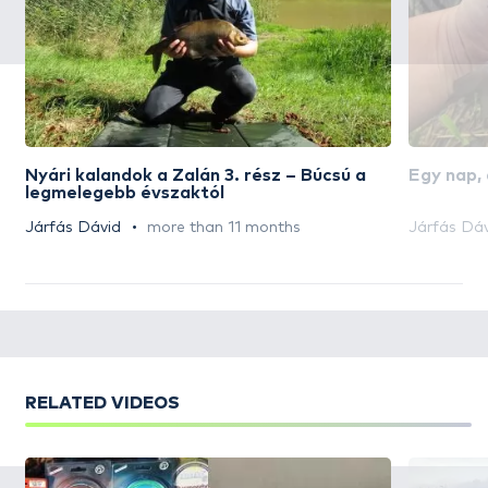
Nyári kalandok a Zalán 3. rész – Búcsú a
Egy nap,
legmelegebb évszaktól
Járfás Dávid
more than 11 months
Járfás Dá
RELATED VIDEOS