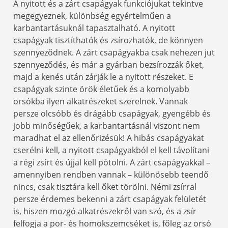
A nyitott és a zárt csapágyak funkciójukat tekintve
megegyeznek, különbség egyértelműen a
karbantartásuknál tapasztalható. A nyitott
csapágyak tisztíthatók és zsírozhatók, de könnyen
szennyeződnek. A zárt csapágyakba csak nehezen jut
szennyeződés, és már a gyárban bezsírozzák őket,
majd a kenés után zárják le a nyitott részeket. E
csapágyak szinte örök életűek és a komolyabb
orsókba ilyen alkatrészeket szerelnek. Vannak
persze olcsóbb és drágább csapágyak, gyengébb és
jobb minőségűek, a karbantartásnál viszont nem
maradhat el az ellenőrizésük! A hibás csapágyakat
cserélni kell, a nyitott csapágyakból el kell távolítani
a régi zsírt és újjal kell pótolni. A zárt csapágyakkal –
amennyiben rendben vannak – különösebb teendő
nincs, csak tisztára kell őket törölni. Némi zsírral
persze érdemes bekenni a zárt csapágyak felületét
is, hiszen mozgó alkatrészekről van szó, és a zsír
felfogja a por- és homokszemcséket is, főleg az orsó