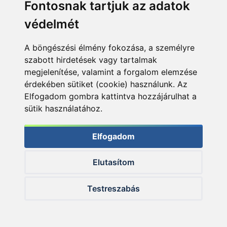
Fontosnak tartjuk az adatok
kottyanni/szalajtani fog. Ha ilyen probléma van,
mindent tisztítani kell, tehát jöhet a türelemjáték! A
védelmét
visszaforgásgátlóban zsírnak helye nincs!
Karbantartáskor is csak egy kevéske olaj kerülhet a
A böngészési élmény fokozása, a személyre
görgőkre! A nyitott csapágyat tehát célszerű
szabott hirdetések vagy tartalmak
lecserélni a bronz csigánál.
megjelenítése, valamint a forgalom elemzése
érdekében sütiket (cookie) használunk. Az
Elfogadom gombra kattintva hozzájárulhat a
sütik használatához.
Elfogadom
Elutasítom
Testreszabás