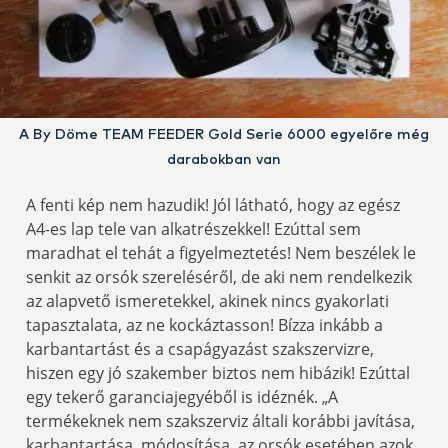
A By Döme TEAM FEEDER Gold Serie 6000 egyelőre még
darabokban van
A fenti kép nem hazudik! Jól látható, hogy az egész
A4-es lap tele van alkatrészekkel! Ezúttal sem
maradhat el tehát a figyelmeztetés! Nem beszélek le
senkit az orsók szereléséről, de aki nem rendelkezik
az alapvető ismeretekkel, akinek nincs gyakorlati
tapasztalata, az ne kockáztasson! Bízza inkább a
karbantartást és a csapágyazást szakszervizre,
hiszen egy jó szakember biztos nem hibázik! Ezúttal
egy tekerő garanciajegyéből is idéznék. „A
termékeknek nem szakszerviz általi korábbi javítása,
karbantartása, módosítása, az orsók esetében azok