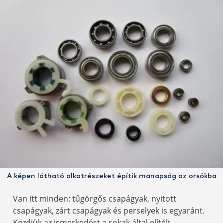
A képen látható alkatrészeket építik manapság az orsókba
Van itt minden: tűgörgős csapágyak, nyitott
csapágyak, zárt csapágyak és perselyek is egyaránt.
Kezdjük az ismerkedést a sokak által elítélt