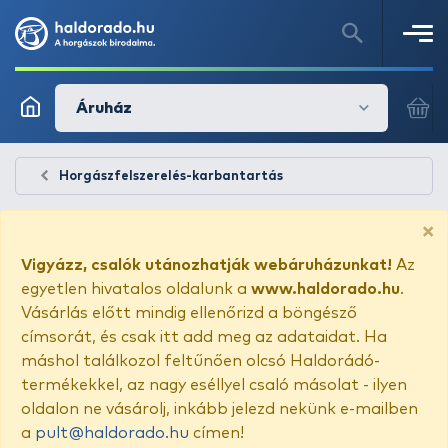
Áruház
Horgászfelszerelés-karbantartás
×
Vigyázz, csalók utánozhatják webáruházunkat!
Az
egyetlen hivatalos oldalunk a
www.haldorado.hu
.
Vásárlás előtt mindig ellenőrizd a böngésző
címsorát, és csak itt add meg az adataidat. Ha
máshol találkozol feltűnően olcsó Haldorádó-
termékekkel, az nagy eséllyel csaló másolat - ilyen
oldalon ne vásárolj, inkább jelezd nekünk e-mailben
a
pult@haldorado.hu
címen!