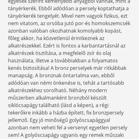
egyesek szerint keményebb anyagból vannak, mint a
tányérkerék. Ebből adódóan a persely koptathatja a
tányérkerék tengelyét. Mivel nem vagyok fizikus, ezt
nem vitatom, az orsóba jutó por-és homokszemcsék
azonban valóban okozhatnak komolyabb kopást,
főleg akkor, ha közvetlenül érintkeznek az
alkatrészekkel. Ezért is fontos a karbantartásnál az
alkatrészek tisztítása, a megfelelő zsír és olaj
használata, illetve a továbbiakban a folyamatos
kenés biztosítása! A bronz perselyek már ritkábbak
manapság. A bronznak óntartalma van, ebből
adódóan van némi önkenése is, tehát a tartósabb
alkatrészekhez sorolható. Néhány modern
műszerben alkalmanként bronzból készült
siklócsapágy található (lásd a képen), a régi
tekerőkre inkább a házba épített, fix bronzpersely
jellemző. Egy jó minőségű golyóscsapággyal
azonban nem veheti fel a versenyt egyetlen persely
sem! A golyóscsapágy ugyanis egy remek műszaki