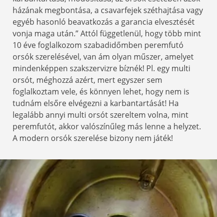
házának megbontása, a csavarfejek széthajtása vagy
egyéb hasonló beavatkozás a garancia elvesztését
vonja maga után.” Attól függetlenül, hogy több mint
10 éve foglalkozom szabadidőmben peremfutó
orsók szerelésével, van ám olyan műszer, amelyet
mindenképpen szakszervizre bíznék! Pl. egy multi
orsót, méghozzá azért, mert egyszer sem
foglalkoztam vele, és könnyen lehet, hogy nem is
tudnám elsőre elvégezni a karbantartását! Ha
legalább annyi multi orsót szereltem volna, mint
peremfutót, akkor valószínűleg más lenne a helyzet.
A modern orsók szerelése bizony nem játék!