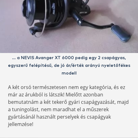
… a NEVIS Avanger XT 6000 pedig egy 2 csapágyas,
egyszerű felépítésű, de jó ár/érték arányú nyeletőfékes
modell
A két orsó természetesen nem egy kategória, és ez
már az árukból is látszik! Mielőtt azonban
bemutatnám a két tekerő gyári csapágyazását, majd
a tuningolást, nem maradhat el a műszerek
gyártásánál használt perselyek és csapágyak
jellemzése!