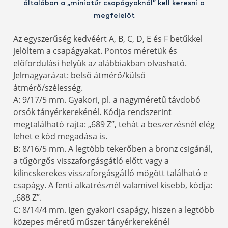
általában a „miniatűr csapágyaknál” kell keresni a
megfelelőt
Az egyszerűség kedvéért A, B, C, D, E és F betűkkel
jelöltem a csapágyakat. Pontos méretük és
előfordulási helyük az alábbiakban olvasható.
Jelmagyarázat: belső átmérő/külső
átmérő/szélesség.
A: 9/17/5 mm. Gyakori, pl. a nagyméretű távdobó
orsók tányérkerekénél. Kódja rendszerint
megtalálható rajta: „689 Z”, tehát a beszerzésnél elég
lehet e kód megadása is.
B: 8/16/5 mm. A legtöbb tekerőben a bronz csigánál,
a tűgörgős visszaforgásgátló előtt vagy a
kilincskerekes visszaforgásgátló mögött található e
csapágy. A fenti alkatrésznél valamivel kisebb, kódja:
„688 Z”.
C: 8/14/4 mm. Igen gyakori csapágy, hiszen a legtöbb
közepes méretű műszer tányérkerekénél