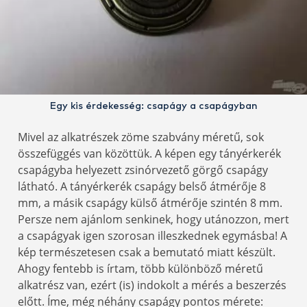
Egy kis érdekesség: csapágy a csapágyban
Mivel az alkatrészek zöme szabvány méretű, sok
összefüggés van közöttük. A képen egy tányérkerék
csapágyba helyezett zsinórvezető görgő csapágy
látható. A tányérkerék csapágy belső átmérője 8
mm, a másik csapágy külső átmérője szintén 8 mm.
Persze nem ajánlom senkinek, hogy utánozzon, mert
a csapágyak igen szorosan illeszkednek egymásba! A
kép természetesen csak a bemutató miatt készült.
Ahogy fentebb is írtam, több különböző méretű
alkatrész van, ezért (is) indokolt a mérés a beszerzés
előtt. Íme, még néhány csapágy pontos mérete: