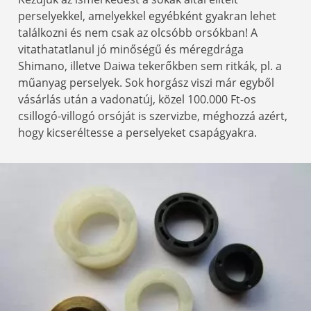
perselyekkel, amelyekkel egyébként gyakran lehet
találkozni és nem csak az olcsóbb orsókban! A
vitathatatlanul jó minőségű és méregdrága
Shimano, illetve Daiwa tekerőkben sem ritkák, pl. a
műanyag perselyek. Sok horgász viszi már egyből
vásárlás után a vadonatúj, közel 100.000 Ft-os
csillogó-villogó orsóját is szervizbe, méghozzá azért,
hogy kicseréltesse a perselyeket csapágyakra.