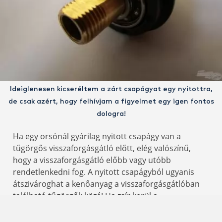
Ideiglenesen kicseréltem a zárt csapágyat egy nyitottra,
de csak azért, hogy felhívjam a figyelmet egy igen fontos
dologra!
Ha egy orsónál gyárilag nyitott csapágy van a
tűgörgős visszaforgásgátló előtt, elég valószínű,
hogy a visszaforgásgátló előbb vagy utóbb
rendetlenkedni fog. A nyitott csapágyból ugyanis
átszivároghat a kenőanyag a visszaforgásgátlóban
található tűgörgők közé! Ha zsír kerül a
visszaforgásgátlóba, már nem lesz azonnali, mert a
görgők beragadnak, emiatt a hajtókar