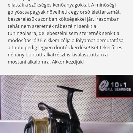
ellátták a szükséges kenőanyagokkal. A minőségi
golyóscsapágyak növelhetik egy orsó élettartamát,
beszerelésük azonban költségekkel jár. Írásomban
tehát nem szeretnék rábeszélni senkit a
tuningolásra, de lebeszélni sem szeretnék senkit a
módosításról! E cikkem célja a folyamat bemutatása,
a többi pedig legyen döntés kérdése! Két tekerőt és
néhány bontott alkatrészt is kiválasztottam a
mostani alkalomra. Akkor kezdjük!