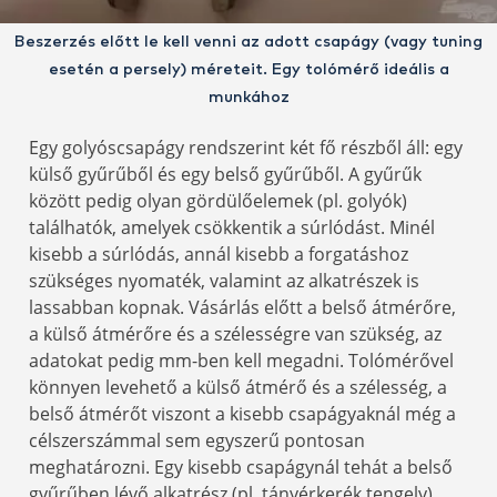
Beszerzés előtt le kell venni az adott csapágy (vagy tuning
esetén a persely) méreteit. Egy tolómérő ideális a
munkához
Egy golyóscsapágy rendszerint két fő részből áll: egy
külső gyűrűből és egy belső gyűrűből. A gyűrűk
között pedig olyan gördülőelemek (pl. golyók)
találhatók, amelyek csökkentik a súrlódást. Minél
kisebb a súrlódás, annál kisebb a forgatáshoz
szükséges nyomaték, valamint az alkatrészek is
lassabban kopnak. Vásárlás előtt a belső átmérőre,
a külső átmérőre és a szélességre van szükség, az
adatokat pedig mm-ben kell megadni. Tolómérővel
könnyen levehető a külső átmérő és a szélesség, a
belső átmérőt viszont a kisebb csapágyaknál még a
célszerszámmal sem egyszerű pontosan
meghatározni. Egy kisebb csapágynál tehát a belső
gyűrűben lévő alkatrész (pl. tányérkerék tengely)