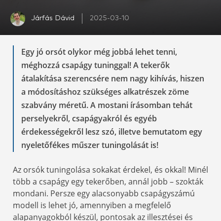
Járfás Dávid
2025-03-10
Egy jó orsót olykor még jobbá lehet tenni,
méghozzá csapágy tuninggal! A tekerők
átalakítása szerencsére nem nagy kihívás, hiszen
a módosításhoz szükséges alkatrészek zöme
szabvány méretű. A mostani írásomban tehát
perselyekről, csapágyakról és egyéb
érdekességekről lesz szó, illetve bemutatom egy
nyeletőfékes műszer tuningolását is!
Az orsók tuningolása sokakat érdekel, és okkal! Minél
több a csapágy egy tekerőben, annál jobb – szokták
mondani. Persze egy alacsonyabb csapágyszámú
modell is lehet jó, amennyiben a megfelelő
alapanyagokból készül, pontosak az illesztései és