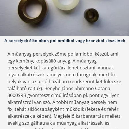
A perselyek általában poliamidból vagy bronzból készülnek
A műanyag perselyek zöme poliamidból készül, ami
egy kemény, kopásálló anyag. A műanyag
perselyeket két kategóriára lehet osztani. Vannak
olyan alkatrészek, amelyek nem forognak, mert fix
helyük van az orsó házában (rendszerint két fülecske
található rajtuk). Benyhe János Shimano Catana
3000SRB gyorsteszt című írásában pl. pont egy ilyen
alkatrészről van szó. A többi műanyag persely nem
fix, tehát siklócsapágyként működik (fekete és fehér
alkatrészek a képen). Megfelelő karbantartás mellett
évekig szolgálhatnak a műanyag alkatrészek, és