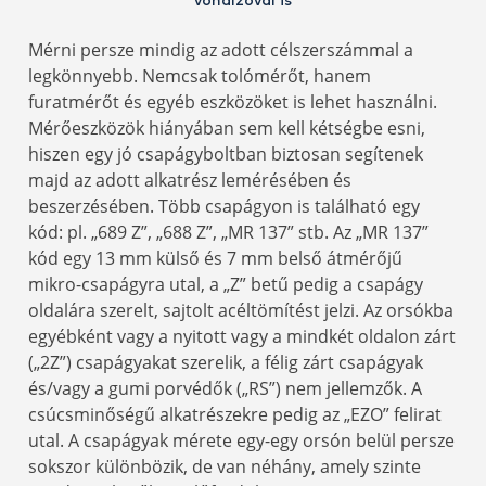
vonalzóval is
Mérni persze mindig az adott célszerszámmal a
legkönnyebb. Nemcsak tolómérőt, hanem
furatmérőt és egyéb eszközöket is lehet használni.
Mérőeszközök hiányában sem kell kétségbe esni,
hiszen egy jó csapágyboltban biztosan segítenek
majd az adott alkatrész lemérésében és
beszerzésében. Több csapágyon is található egy
kód: pl. „689 Z”, „688 Z”, „MR 137” stb. Az „MR 137”
kód egy 13 mm külső és 7 mm belső átmérőjű
mikro-csapágyra utal, a „Z” betű pedig a csapágy
oldalára szerelt, sajtolt acéltömítést jelzi. Az orsókba
egyébként vagy a nyitott vagy a mindkét oldalon zárt
(„2Z”) csapágyakat szerelik, a félig zárt csapágyak
és/vagy a gumi porvédők („RS”) nem jellemzők. A
csúcsminőségű alkatrészekre pedig az „EZO” felirat
utal. A csapágyak mérete egy-egy orsón belül persze
sokszor különbözik, de van néhány, amely szinte