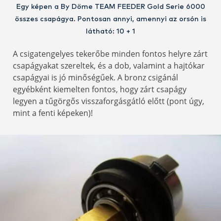
Egy képen a By Döme TEAM FEEDER Gold Serie 6000
összes csapágya. Pontosan annyi, amennyi az orsón is
látható: 10 + 1
A csigatengelyes tekerőbe minden fontos helyre zárt
csapágyakat szereltek, és a dob, valamint a hajtókar
csapágyai is jó minőségűek. A bronz csigánál
egyébként kiemelten fontos, hogy zárt csapágy
legyen a tűgörgős visszaforgásgátló előtt (pont úgy,
mint a fenti képeken)!