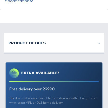
Specification
A folyamatos fejlesztéseknek és teszthorgászaink
vízparton töltött óráinak köszönhetően a
Haldorádó
kínálat folyamatosan olyan hasznos,
PRODUCT DETAILS
praktikus kiegészítőkkel is bővül, melyek
kényelmesebbé, és eredményesebbé tehetik a
vízparton töltött időt. Csapatunk minden tagja
arra törekszik, hogy az új, prémium minőségű
termékek használata minden igényt kielégítő
EXTRA AVAILABLE!
módon kerüljön bemutatásra, annak érdekében,
hogy a vízparton a horgászoknak már egyételmű
legyen annak használata!
Free delivery over 29990
A pontyhorgászok egyik legegyszerűbb, és kétség
The discount is only available for deliveries within Hungary and
when using MPL or GLS home delivery.
kívül nélkülözhetetlen eszköze, a bojli fűző tű. Az