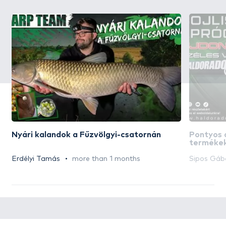
Nyári kalandok a Fűzvölgyi-csatornán
Pontyos 
termékek
Erdélyi Tamás
more than 1 months
Sipos Gáb