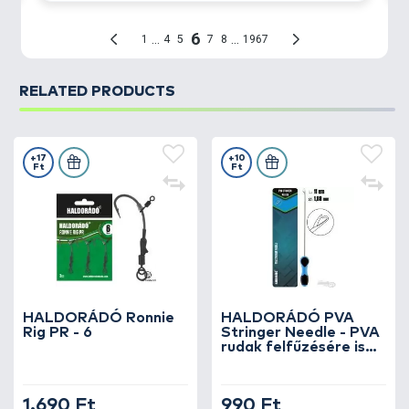
RELATED PRODUCTS
+17
+10
Ft
Ft
HALDORÁDÓ Ronnie
HALDORÁDÓ PVA
Rig PR - 6
Stringer Needle - PVA
rudak felfűzésére is
alkalmas hosszú,
csappantyús fűzőtű
1.690 Ft
990 Ft