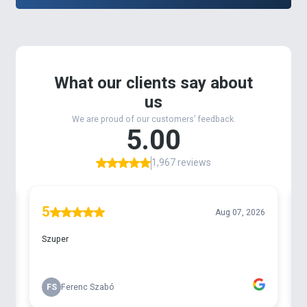
erős anyagú és vékony kialakítású
Boilie Needle
Micro
fűzőtű könnyedén hatol át még az akár 10
mm-es a bojlikon is anélkül, hogy megrepesztené
azokat.
Ergonomikus és
csúszásmentes
kialakításának
köszönhetően stabilan fogható, így akár félkemény
csalik átszúrására is alkalmas.
Nem csak bojlikhoz, de feeder horgászoknak a
pelletek fűzéséhez is ideális
választás.