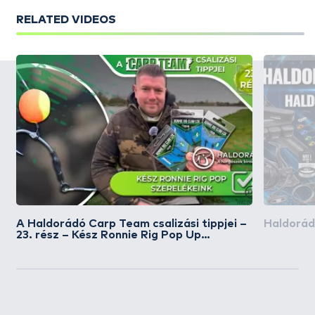
RELATED VIDEOS
A Haldorádó Carp Team csalizási tippjei –
Haldorád
23. rész – Kész Ronnie Rig Pop Up
szerelékeink