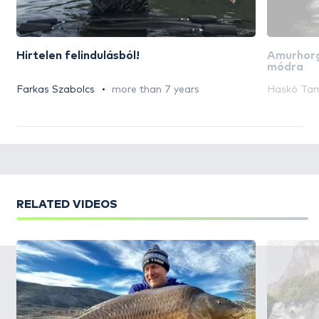
Hirtelen felindulásból!
Amurhorg
módra
Farkas Szabolcs
more than 7 years
Haskó Ta
RELATED VIDEOS