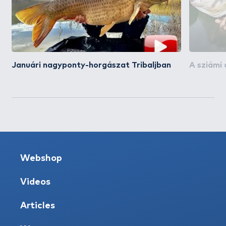
Januári nagyponty-horgászat Tribaljban
A sziámi 
Webshop
Videos
Articles