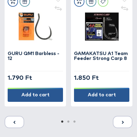
+18
+19
Ft
Ft
GURU QM1 Barbless -
GAMAKATSU A1 Team
12
Feeder Strong Carp 8
1.790 Ft
1.850 Ft
Add to cart
Add to cart