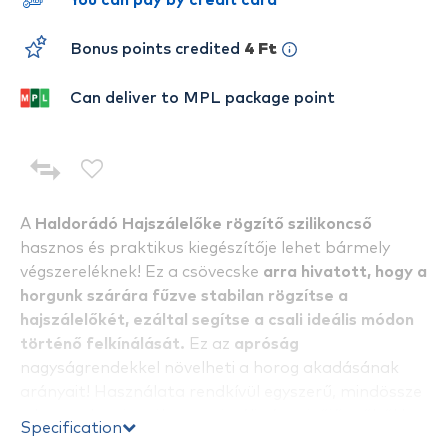
You can pay by credit card
Bonus points credited
4 Ft
Can deliver to MPL package point
A
Haldorádó Hajszálelőke rögzítő szilikoncső
hasznos és praktikus kiegészítője lehet bármely
végszereléknek! Ez a csövecske
arra hivatott, hogy a
horgunk szárára fűzve stabilan rögzítse a
hajszálelőkét, ezáltal segítse a csali ideális módon
történő felkínálását.
Ez az
apróság
nagyságrendekkel növelheti a horog akadásának
arányait! Használata rendkívül egyszerű, mindössze
a horgunk méretéhez optimális átmérőjű csőből le
Specification
kell vágni egy pár mm hosszú darabkát, majd ezen a