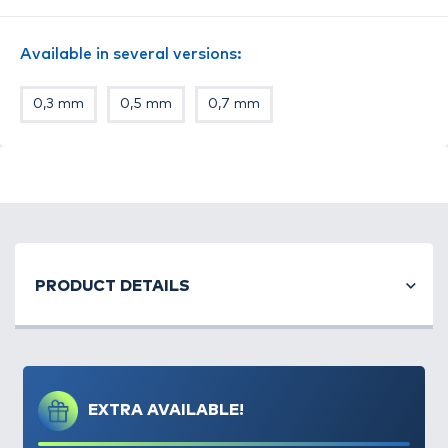
horogelőke kötése során át kell bújtatni a zsinórt,
illetve a horgot.
Egységesen víztiszta színben,
Available in several versions:
valamint négy különböző méretben: 0,3; 0,5; 0,7 és
1,0 mm-es átmérővel kerül forgalomba.
0,3 mm
0,5 mm
0,7 mm
PRODUCT DETAILS
EXTRA AVAILABLE!