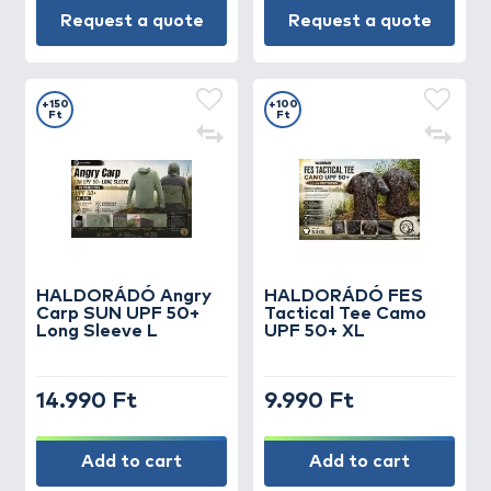
Request a quote
Request a quote
+150
+100
Ft
Ft
HALDORÁDÓ Angry
HALDORÁDÓ FES
Carp SUN UPF 50+
Tactical Tee Camo
Long Sleeve L
UPF 50+ XL
14.990 Ft
9.990 Ft
Add to cart
Add to cart