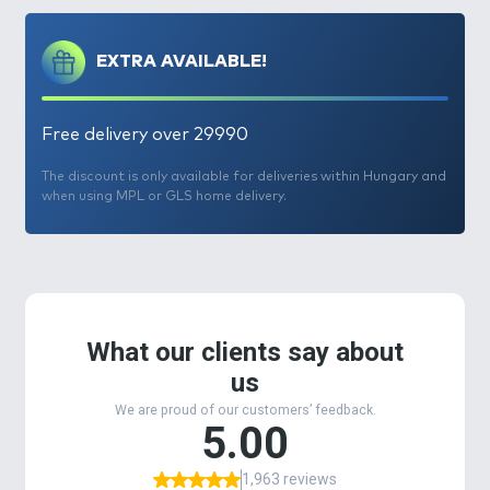
A Haldorádó paletta lehetőségei immár a különféle
ragadozóhalas technikák kedvelőit is kiszolgálják. E
EXTRA AVAILABLE!
fejlesztésünk keretein belül mutatjuk most be a
legújabb Predator Lures wobbler-kollekciónkat!
Free delivery over 29990
A
Master névre keresztelt modell
egy rendkívül
hatékony, sokoldalú csali, ami olyan horgászok
The discount is only available for deliveries within Hungary and
when using MPL or GLS home delivery.
számára készült, akik álló- és/vagy folyóvízen, a
mélyebb vízrétegekben keresik a ragadozókat.
A
tökéletes kiegyensúlyozottság
nak, illetve a
speciálisan beállított első terelőlemeznek
köszönhetően sokféle vezetési technikát
alkalmazhatunk vele, a gyorstól a lassúig, rövid vagy
hosszú szünetekkel.
Folyóvízen sodrással együtt és
partra merőlegesen húzva egyaránt
remekül használhatjuk.
Minden egyes rándulás a
wobbler agresszív akcióját idézi elő, ami egy
sebesült, dezorientált halat imitál, míg a szünet