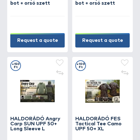
bot + orsó szett
bot + orsó szett
Request a quote
Request a quote
+150
+100
Ft
Ft
HALDORÁDÓ Angry
HALDORÁDÓ FES
Carp SUN UPF 50+
Tactical Tee Camo
Long Sleeve L
UPF 50+ XL