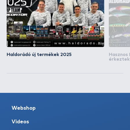
Haldorádó új termékek 2025
Hasznos 
érkeztek
Webshop
Videos