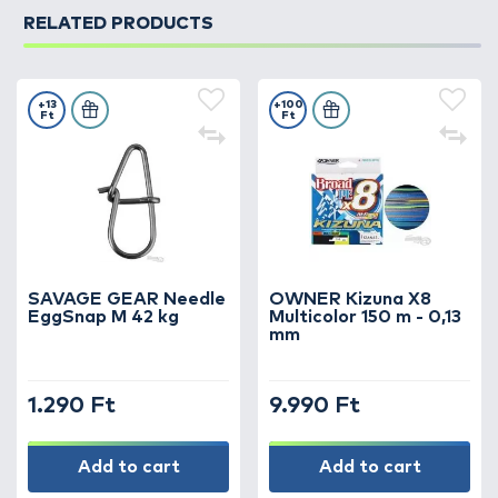
RELATED PRODUCTS
+13
+100
Ft
Ft
SAVAGE GEAR Needle
OWNER Kizuna X8
EggSnap M 42 kg
Multicolor 150 m - 0,13
mm
1.290 Ft
9.990 Ft
Add to cart
Add to cart