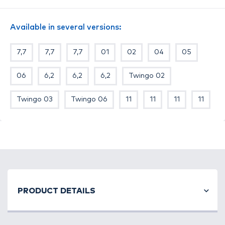
Available in several versions:
7,7
7,7
7,7
01
02
04
05
06
6,2
6,2
6,2
Twingo 02
Twingo 03
Twingo 06
11
11
11
11
PRODUCT DETAILS