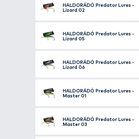
remekül használhatjuk.
Minden e
imitál, míg a szünet alatt a cs
rávágása követ. Optimális súly
is.
Az attraktivitás és extra v
egy-egy mágnes korong került
elhelyezve a testre, egy a háti r
fontos szempont, hogy
kíváló 
kapitális példányok terhelésének
minden körülményhez, időszakho
Ajánlott célhal:
csuka, süllő, ha
A Haldorádó Predator Lures 
Méret: 50 mm
Súly: 10 g
Merülési mélység: 1,8-3,9 
Típus: lebegő, felúszó
Tökéletesen élethű, impul
Innovatív dizájn