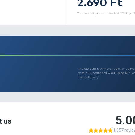
Th
A
t
m
A
a
m