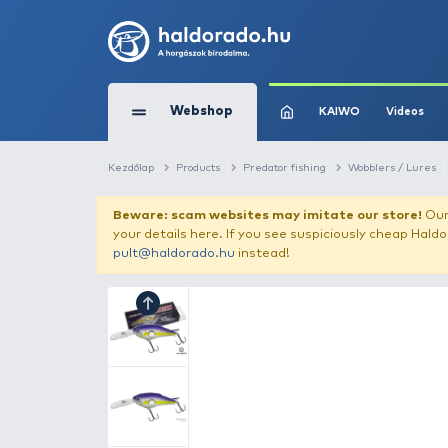
Webshop
KAIW
Kezdőlap
Products
Predator fishing
W
Beware: scam websites may imitate 
your details here. If you see suspicious
pult@haldorado.hu
instead!