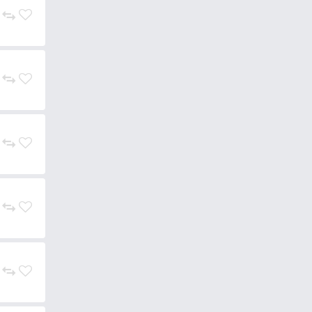
 egy sebesült, dezorientált halat
ozó erőteljes és vehemens
 doható,
nagyobb távolságra
 mozgó csörgő golyó, valamint
án három úszó elem lett
inősége kapcsán szintén nagyon
 amelyek ellenállnak a nagy,
gy
minden víztípushoz, illetve
ajdonságai: