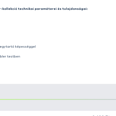
i immár a különféle ragadozóhalas technikák kedvelői
mutatjuk most be a legújabb Predator Lures wobbler-ko
ell
egy rendkívül hatékony, sokoldalú csali, ami olyan
 a mélyebb vízrétegekben keresik a ragadozókat.
A
töké
 első terelőlemeznek köszönhetően sokféle vezetési techn
osszú szünetekkel.
Folyóvízen sodrással együtt és partra