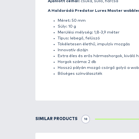
A Haldorádó paletta lehetősége
fejlesztésünk keretein belül 
A
Master névre keresztelt mod
akik álló- és/vagy folyóvízen,
illetve a speciálisan beállított
gyorstól a lassúig, rövid vagy h