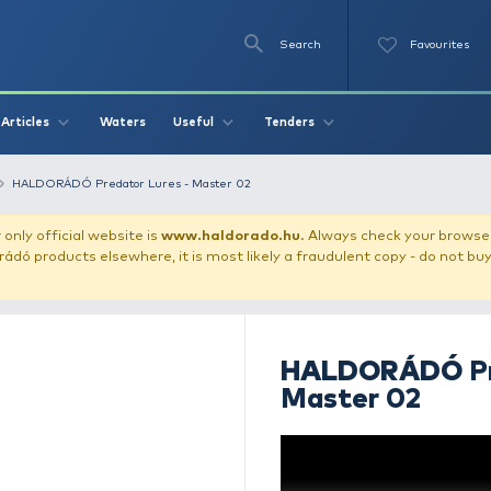
Se
O
Videos
Waters
Articles
Useful
Tend
obblers / Lures
HALDORÁDÓ Predator Lures - Master 02
our store!
Our only official website is
www.haldorado.h
ly cheap Haldorádó products elsewhere, it is most likely a