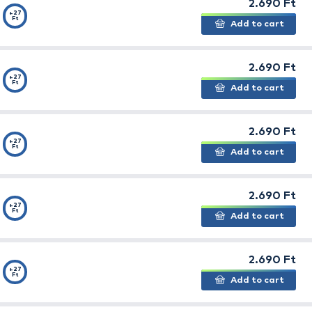
gyes rándulás a wobbler agresszív akcióját idézi elő, ami
ali megőrzi egyensúlyát, melyet leggyakrabban egy ragad
pontjából adódóan
kifejezetten könnyedén és pontosan
ibráció érdekében a wobbler testébe egy hosszú pályán
.
A mozgási amplitúdó növeléséhez a formatervezés sor
észre, kettő pedig a farokhoz, fentre és alulra.
A csalik m
minőségű és
rendkívül éles, erős horgokkal rendelkezik
,
 is.
Széles színrepertoár
ral kínáljuk, ami garantálja, ho
z megtalálhatják a horgászok a tökéletes darabot.
rcsa
Master
wobbler-kollekció technikai paraméterei és tul
méter
zív mozgás