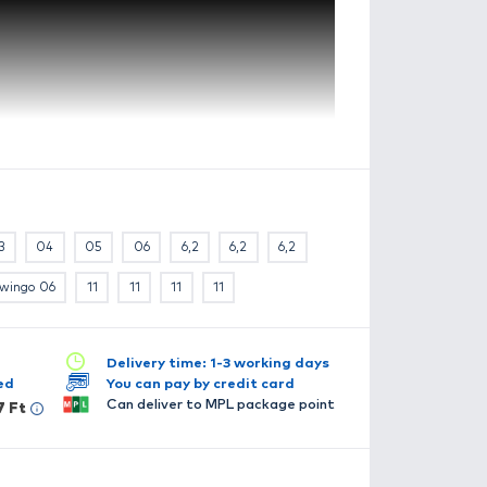
Master 02
pecification
ailable in several versions:
7,7
7,7
7,7
01
03
04
05
06
6,
Twingo 02
Twingo 03
Twingo 06
11
11
11