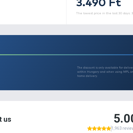
Th
A
t
m
A
s
á