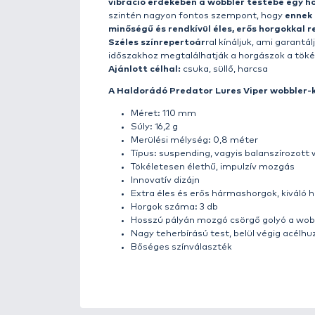
A Haldorádó paletta lehetősége
fejlesztésünk keretein belül 
A
Viper névre keresztelt model
horgászok számára készült, aki
és
jellemzően a felsőbb vízrét
meleg hónapokban halakban bővel