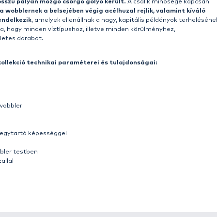
i immár a különféle ragadozóhalas technikák kedvelői
mutatjuk most be a legújabb Predator Lures wobbler-ko
l
egy rendkívül hatékony, sokoldalú, suspending kialakí
k álló- és/vagy folyóvízen
szeretnek aktívan pergetni
egekben keresik a ragadozókat.
Ezekkel a csalikkal dobá
kedő öblök felszínétől, egészen 0,8 méteres mélységig, a