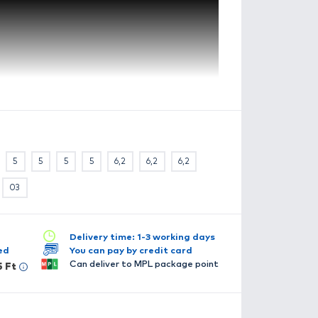
Viper 04
pecification
ailable in several versions:
7,7
7,7
7,7
5
5
5
5
5
5
6,2
5
5
5
01
02
03