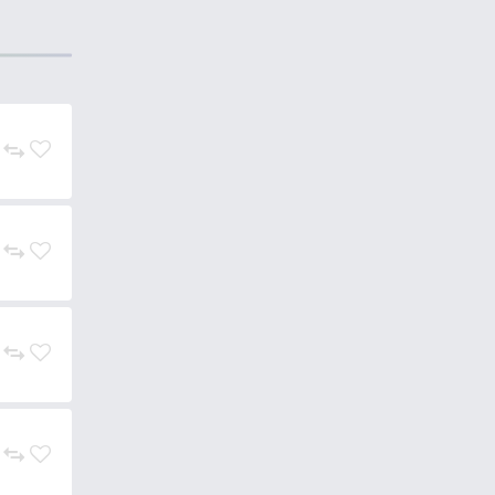
san beállított első
 a lassúig, rövid vagy hosszú
l használhatjuk.
Minden egyes
, míg a szünet alatt a csali
a követ. Szintén ezt a hatást
megállítjuk a bevontatást, a
nk szerint ez főként a csukák
i a támadási reakció. Optimális
a is.
Az attraktivitás és extra
A csalik minősége kapcsán
l rejlik, valamint
kíváló
itális példányok terhelésének is.
n körülményhez,
donságai: