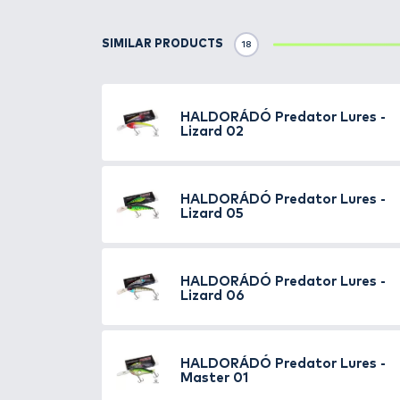
időszakban táplálkoznak a hala
terelőlemeznek köszönhetően sok
szünetekkel.
Folyóvízen sodrás
rándulás a wobbler agresszív akci
megőrzi egyensúlyát, melyet le
segíti a suspending, vagyis súl
wobbler megáll az adott vízréte
esetében számít elképesztően im
súlypontjából adódóan
kifejeze
vibráció érdekében a wobbler 
szintén nagyon fontos szempon
minőségű és
rendkívül éles, er
Széles színrepertoár
ral kínálju
időszakhoz megtalálhatják a ho
Ajánlott célhal:
csuka, süllő, ha
A Haldorádó Predator Lures V
Méret: 110 mm