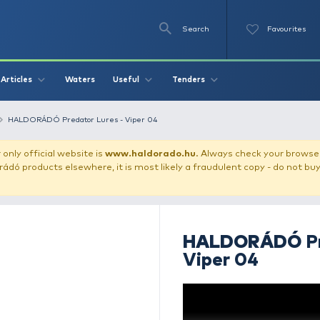
Se
O
Videos
Waters
Articles
Useful
Tend
obblers / Lures
HALDORÁDÓ Predator Lures - Viper 04
our store!
Our only official website is
www.haldorado.h
ly cheap Haldorádó products elsewhere, it is most likely a