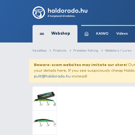
Webshop
KAIW
Kezdőlap
Products
Predator fishing
W
Beware: scam websites may imitate 
your details here. If you see suspicious
pult@haldorado.hu
instead!