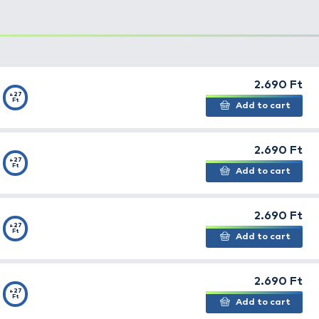
k.
A
tökéletes kiegyensúlyozottság
nak, illetve a speciáli
féle vezetési technikát alkalmazhatunk vele, a gyorstól
sal együtt és partra merőlegesen húzva egyaránt remekü
óját idézi elő, ami egy sebesült, dezorientált halat imitál
ggyakrabban egy ragadozó erőteljes és vehemens rávágás
ytalanra könnyített kialakítás, aminek eredményeképp ha 
gben, se emelkedni, se süllyedni nem kezd. Tapasztalatai
pulzív ingernek, amivel még nagyobb eséllyel váltható k
tten könnyedén és pontosan doható,
nagyobb távolságr
testébe egy hosszú pályán mozgó csörgő golyó került.
t, hogy
ennek a wobblernek a
belsejében végig acélhuza
ős horgokkal rendelkezik
, amelyek ellenállnak a nagy, kap
k, ami garantálja, hogy
minden víztípushoz, illetve minde
rgászok a tökéletes darabot.
rcsa
iper
wobbler-kollekció technikai paraméterei és tulaj