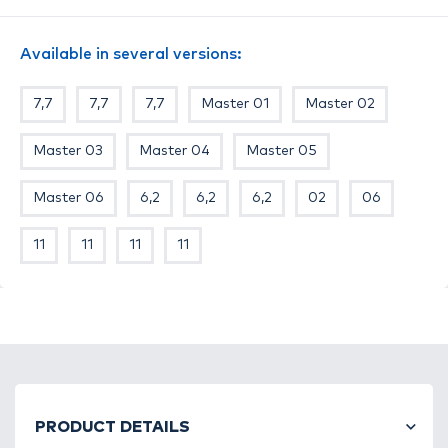
Available in several versions:
7,7
7,7
7,7
Master 01
Master 02
Master 03
Master 04
Master 05
Master 06
6,2
6,2
6,2
02
06
11
11
11
11
PRODUCT DETAILS