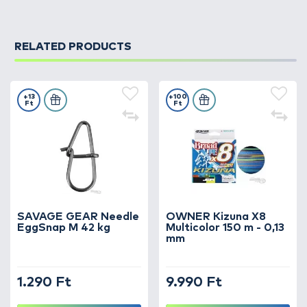
testben
Nagy teherbírású test, belül végig acélhuzallal
RELATED PRODUCTS
Bőséges színválaszték
+13
+100
Ft
Ft
SAVAGE GEAR Needle
OWNER Kizuna X8
EggSnap M 42 kg
Multicolor 150 m - 0,13
mm
1.290 Ft
9.990 Ft