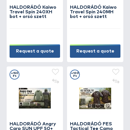
HALDORÁDÓ Kaiwo
HALDORÁDÓ Kaiwo
Travel Spin 240XH
Travel Spin 240MH
bot + orsó szett
bot + orsó szett
Request a quote
Request a quote
+150
+100
Ft
Ft
HALDORÁDÓ Angry
HALDORÁDÓ FES
Carp SUN UPF 50+
Tactical Tee Camo