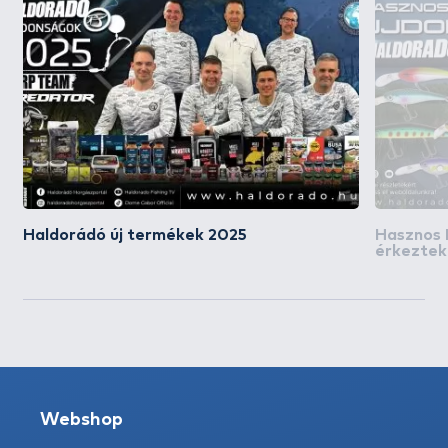
Haldorádó új termékek 2025
Hasznos 
érkeztek
Webshop