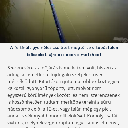
A felkínált gyümölcs csalétek megtörte a kapástalan
időszakot, újra akcióban a matchbot
Szerencsére az időjárás is mellettem volt, hiszen az
addig kellemetlenül fújdogáló szél jelentősen
mérséklődött. Kitartásom jutalma többek közt egy 6
kg közeli gyönyörű tőponty lett, melyet nem
egyszerű körülmények között, és némi szerencsének
is köszönhetően tudtam merítőbe terelni a sűrű
nádcsomók elől a 12-es, vagy talán még egy picit
annál is vékonyabb monofil előkével. Komoly csatát
vívtunk, melynek végén kaptam egy csodás élményt,