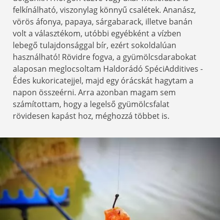
felkínálható, viszonylag könnyű csalétek. Ananász,
vörös áfonya, papaya, sárgabarack, illetve banán
volt a választékom, utóbbi egyébként a vízben
lebegő tulajdonsággal bír, ezért sokoldalúan
használható! Rövidre fogva, a gyümölcsdarabokat
alaposan meglocsoltam Haldorádó SpéciAdditives -
Édes kukoricatejjel, majd egy órácskát hagytam a
napon összeérni. Arra azonban magam sem
számítottam, hogy a legelső gyümölcsfalat
rövidesen kapást hoz, méghozzá többet is.