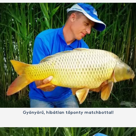
Gyönyörű, hibátlan tőponty matchbottal!