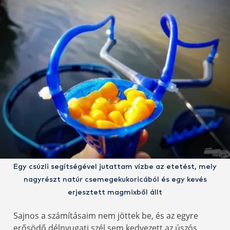
Egy csúzli segítségével jutattam vízbe az etetést, mely
nagyrészt natúr csemegekukoricából és egy kevés
erjesztett magmixből állt
Sajnos a számításaim nem jöttek be, és az egyre
erősödő délnyugati szél sem kedvezett az úszós