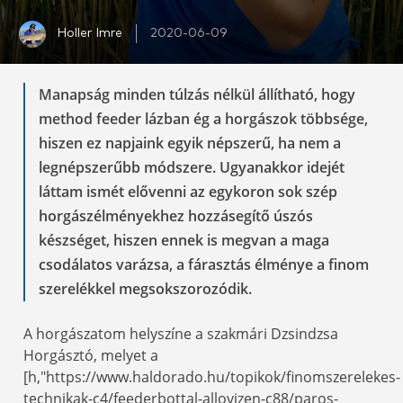
Holler Imre
2020-06-09
Manapság minden túlzás nélkül állítható, hogy
method feeder lázban ég a horgászok többsége,
hiszen ez napjaink egyik népszerű, ha nem a
legnépszerűbb módszere. Ugyanakkor idejét
láttam ismét elővenni az egykoron sok szép
horgászélményekhez hozzásegítő úszós
készséget, hiszen ennek is megvan a maga
csodálatos varázsa, a fárasztás élménye a finom
szerelékkel megsokszorozódik.
A horgászatom helyszíne a szakmári Dzsindzsa
Horgásztó, melyet a
[h,"https://www.haldorado.hu/topikok/finomszerelekes-
technikak-c4/feederbottal-allovizen-c88/paros-