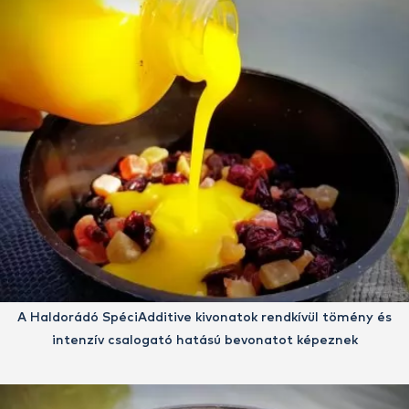
A Haldorádó SpéciAdditive kivonatok rendkívül tömény és
intenzív csalogató hatású bevonatot képeznek