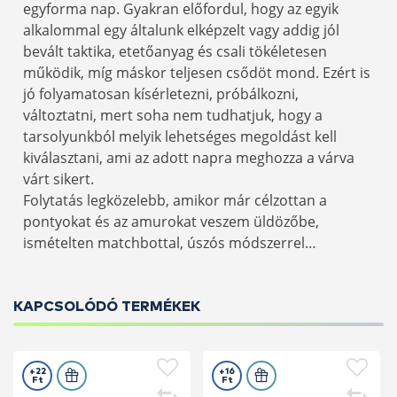
egyforma nap. Gyakran előfordul, hogy az egyik
alkalommal egy általunk elképzelt vagy addig jól
bevált taktika, etetőanyag és csali tökéletesen
működik, míg máskor teljesen csődöt mond. Ezért is
jó folyamatosan kísérletezni, próbálkozni,
változtatni, mert soha nem tudhatjuk, hogy a
tarsolyunkból melyik lehetséges megoldást kell
kiválasztani, ami az adott napra meghozza a várva
várt sikert.
Folytatás legközelebb, amikor már célzottan a
pontyokat és az amurokat veszem üldözőbe,
ismételten matchbottal, úszós módszerrel…
KAPCSOLÓDÓ TERMÉKEK
+22
+16
Ft
Ft