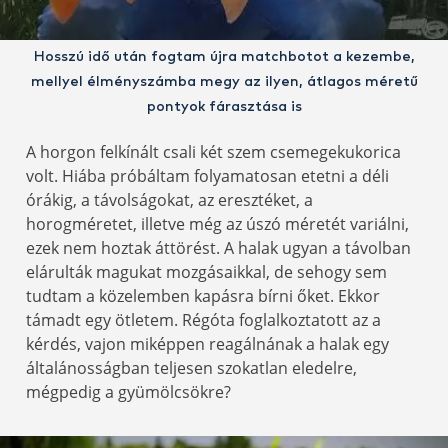
Hosszú idő után fogtam újra matchbotot a kezembe,
mellyel élményszámba megy az ilyen, átlagos méretű
pontyok fárasztása is
A horgon felkínált csali két szem csemegekukorica
volt. Hiába próbáltam folyamatosan etetni a déli
órákig, a távolságokat, az eresztéket, a
horogméretet, illetve még az úszó méretét variálni,
ezek nem hoztak áttörést. A halak ugyan a távolban
elárulták magukat mozgásaikkal, de sehogy sem
tudtam a közelemben kapásra bírni őket. Ekkor
támadt egy ötletem. Régóta foglalkoztatott az a
kérdés, vajon miképpen reagálnának a halak egy
általánosságban teljesen szokatlan eledelre,
mégpedig a gyümölcsökre?