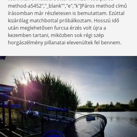
method-a5452","_blank"","e","k"]Páros method című
írásomban már részletesen is bemutattam. Ezúttal
kizárólag matchbottal próbálkoztam. Hosszú idő
után meglehetősen furcsa érzés volt újra a
kezemben tartani, miközben sok régi szép
horgászélmény pillanatai elevenültek fel bennem.