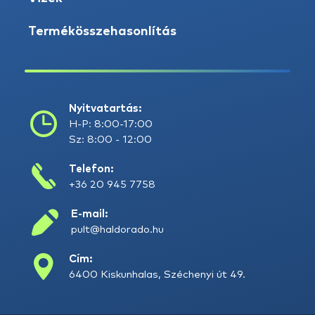
Termékösszehasonlítás
Nyitvatartás:
H-P: 8:00-17:00
Sz: 8:00 - 12:00
Telefon:
+36 20 945 7758
E-mail:
pult@haldorado.hu
Cím:
6400 Kiskunhalas, Széchenyi út 49.