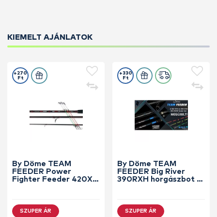
KIEMELT AJÁNLATOK
+270
+330
Ft
Ft
By Döme TEAM
By Döme TEAM
FEEDER Power
FEEDER Big River
Fighter Feeder 420XH
390RXH horgászbot +
horgászbot +
Dobókesztyű ujj
Dobókesztyű ujj
SZUPER ÁR
SZUPER ÁR