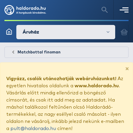
Áruház
Matchbottal finoman
×
Vigyázz, csalók utánozhatják webáruházunkat!
Az
egyetlen hivatalos oldalunk a
www.haldorado.hu
.
Vásárlás előtt mindig ellenőrizd a böngésző
címsorát, és csak itt add meg az adataidat. Ha
máshol találkozol feltűnően olcsó Haldorádó-
termékekkel, az nagy eséllyel csaló másolat - ilyen
oldalon ne vásárolj, inkább jelezd nekünk e-mailben
a
pult@haldorado.hu
címen!