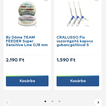
By Döme TEAM
CRALUSSO Fix
FEEDER Super
úszórögzítő kapocs
Sensitive Line 0,18 mm
gubancgátlóval S
2.190 Ft
1.590 Ft
Kosárba
Kosárba