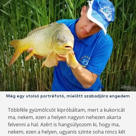
Még egy utolsó portréfotó, mielőtt szabadjára engedem
Többféle gyümölcsöt kipróbáltam, mert a kukoricát
ma, nekem, ezen a helyen nagyon nehezen akarta
felvenni a hal. Azért is hangsúlyozom ki, hogy ma,
nekem, ezen a helyen, ugyanis szinte soha nincs két