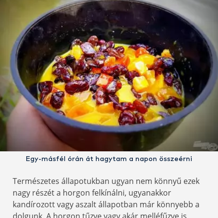
Egy-másfél órán át hagytam a napon összeérni
Természetes állapotukban ugyan nem könnyű ezek
nagy részét a horgon felkínálni, ugyanakkor
kandírozott vagy aszalt állapotban már könnyebb a
dolgunk. A horgon tűzve vagy akár melléfűzve is