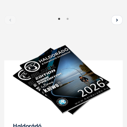
Haldorádó