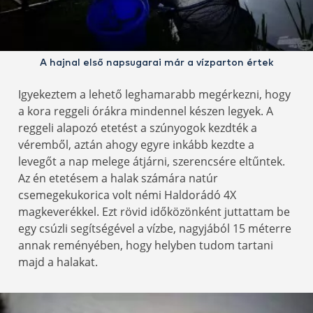
A hajnal első napsugarai már a vízparton értek
Igyekeztem a lehető leghamarabb megérkezni, hogy
a kora reggeli órákra mindennel készen legyek. A
reggeli alapozó etetést a szúnyogok kezdték a
véremből, aztán ahogy egyre inkább kezdte a
levegőt a nap melege átjárni, szerencsére eltűntek.
Az én etetésem a halak számára natúr
csemegekukorica volt némi Haldorádó 4X
magkeverékkel. Ezt rövid időközönként juttattam be
egy csúzli segítségével a vízbe, nagyjából 15 méterre
annak reményében, hogy helyben tudom tartani
majd a halakat.