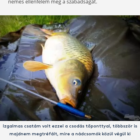
nemes ellenfelem meg a szabadságát.
Izgalmas csatám volt ezzel a csodás tőponttyal, többször is
majdnem megtréfált, mire a nádcsomók közül végül ki