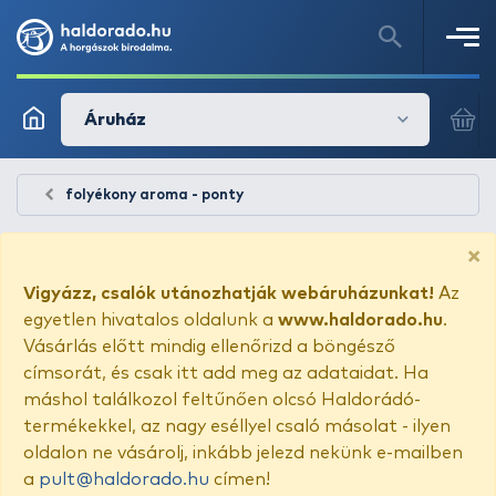
Áruház
folyékony aroma - ponty
×
Vigyázz, csalók utánozhatják webáruházunkat!
Az
egyetlen hivatalos oldalunk a
www.haldorado.hu
.
Vásárlás előtt mindig ellenőrizd a böngésző
címsorát, és csak itt add meg az adataidat. Ha
máshol találkozol feltűnően olcsó Haldorádó-
termékekkel, az nagy eséllyel csaló másolat - ilyen
oldalon ne vásárolj, inkább jelezd nekünk e-mailben
a
pult@haldorado.hu
címen!