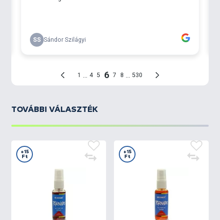
ruházatunkat is. De ha ez kell a halaknak...?!
TORNADO Activator Spray – Sipi1 és Sipi2
A
Sipi 1
citrom-borsmenta ízesítésű
és
fehér színű
,
míg a
Sipi 2
narancs-fahéj ízesítésű
és
narancssárga színű
aroma. Csakúgy, mint a csalik,
ezek is ajánlottak versenyszerű horgászathoz, és az
év bármely szakában bevethetők.
TOVÁBBI VÁLASZTÉK
+15
+15
Ft
Ft