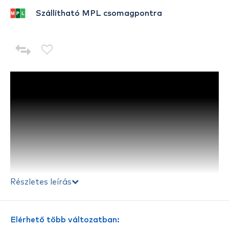
Szállítható MPL csomagpontra
Részletes leírás
Elérhető több változatban: