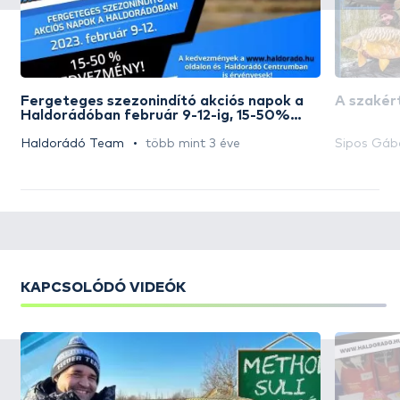
Fergeteges szezonindító akciós napok a
A szakért
Haldorádóban február 9-12-ig, 15-50%
kedvezmény!!!
Haldorádó Team
több mint 3 éve
Sipos Gáb
KAPCSOLÓDÓ VIDEÓK