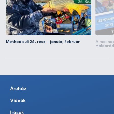
Method suli 26. rész – január, február
A mai na
Haldorád
akciós na
Áruház
Videók
Írások