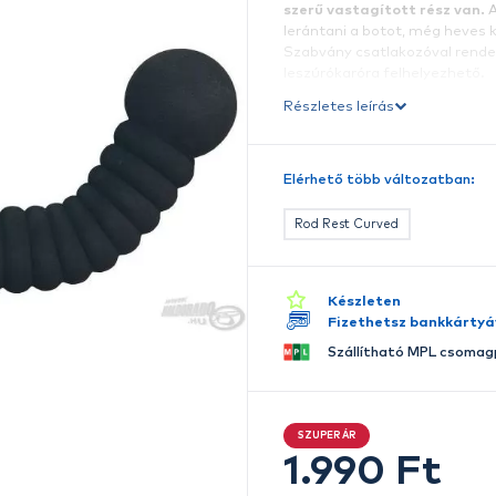
A
h
k
s
s
l
S
l
Ré
E