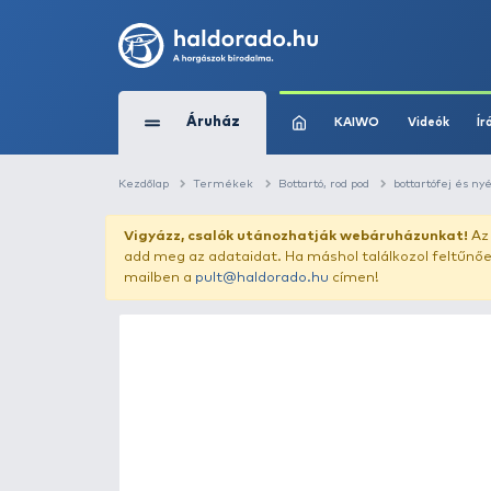
Áruház
KAIWO
Kezdőlap
Termékek
Bottartó, rod pod
Vigyázz, csalók utánozhatják webár
add meg az adataidat. Ha máshol találk
mailben a
pult@haldorado.hu
címen!