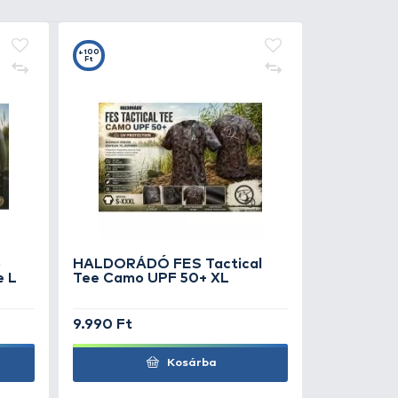
20
t
HALDORÁDÓ Feeder tripod
.990 Ft
Kosárba