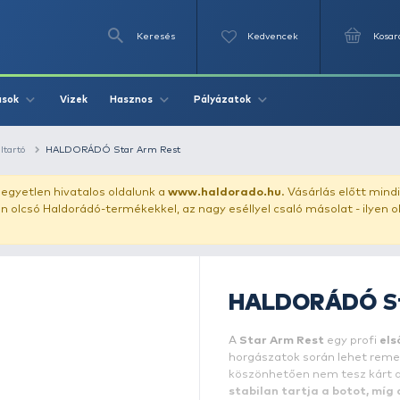
Keresés
Videók
Vizek
Írások
Hasznos
Pályázat
bottartófej és nyéltartó
HALDORÁDÓ Star Arm Rest
uházunkat!
Az egyetlen hivatalos oldalunk a
www.haldor
ozol feltűnően olcsó Haldorádó-termékekkel, az nagy eséll