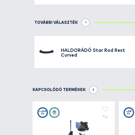
Részletek
A
Star Arm Rest
egy profi
első 
Vastag, puha anyagának köszön
botot, míg a normál, és a hajl
hal nem tudja lerántani a boto
Szabvány csatlakozóval rendelke