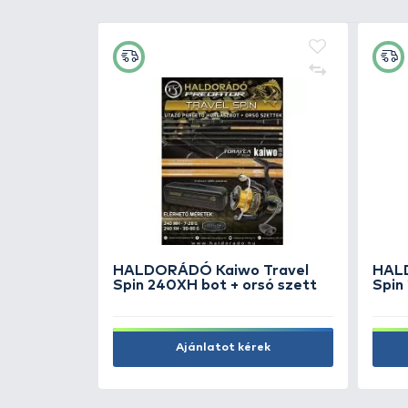
+100
Ft
By Döme TEAM FEEDER
Tripod
9.990 Ft
Kosárba