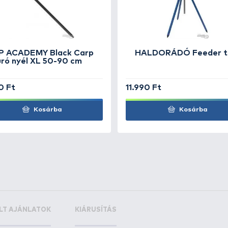
od Rest
+20
Ft