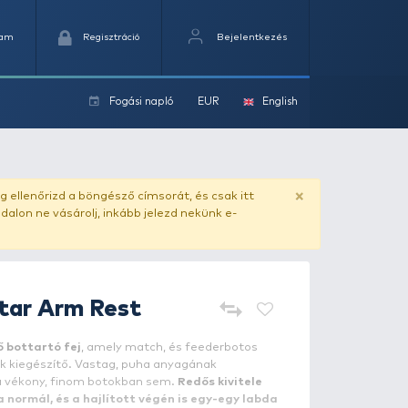
Kedvencek
Kosaram
Regisztráció
Fogási na
ok
ado.hu
. Vásárlás előtt mindig ellenőrizd a böngésző címs
yel csaló másolat - ilyen oldalon ne vásárolj, inkább jel
HALDORÁDÓ
Star Arm Rest