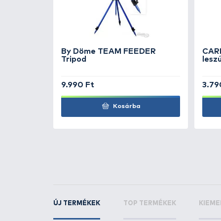
TOVÁBBI VÁLASZTÉK
1
HALDORÁDÓ
Star R
Curved
KAPCSOLÓDÓ TERMÉKEK
3