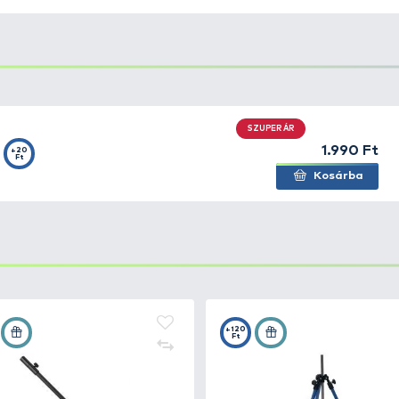
bottartó fej
, amely match, és feederbotos horgászatok 
hetően nem tesz kárt a vékony, finom botokban sem.
Re
ított végén is egy-egy labda szerű vastagított rész van
t, még heves kapás esetén sem.
zik, így mindenféle feederkarra, vagy leszúrókaróra felh