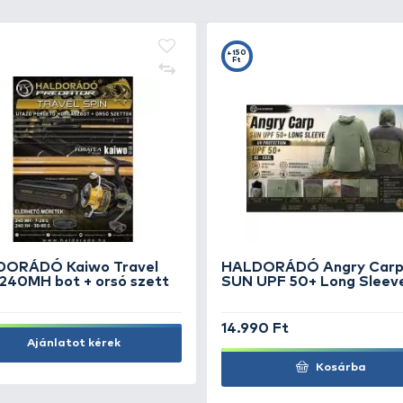
+38
+1
Ft
F
CARP ACADEMY Black Carp
leszúró nyél XL 50-90 cm
3.790 Ft
11
Kosárba