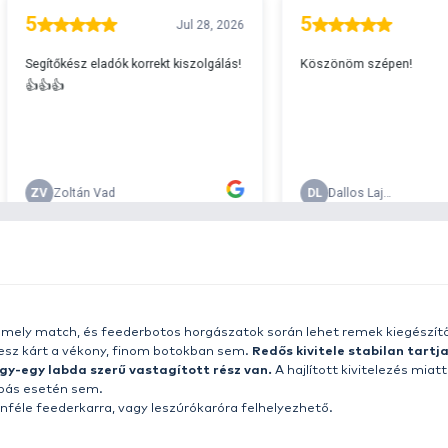
A
s 29990 feletti végösszeg esetén.
c
v