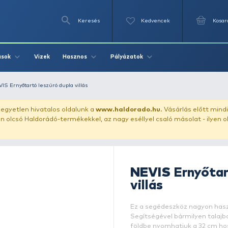
Keresés
Videók
Vizek
Írások
Hasznos
Pályázat
ernyő
NEVIS Ernyőtartó leszúró dupla villás
uházunkat!
Az egyetlen hivatalos oldalunk a
www.haldor
ozol feltűnően olcsó Haldorádó-termékekkel, az nagy eséll