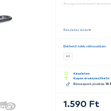
v
E
Se
fö
A
Ré
E