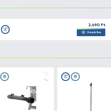
 olyan helyen, ahol a talaj nagyon kemény. Segítségével
ldbe nyomhatjuk a 32 cm hosszú tartót, ezáltal az ernyő st
elynek köszönhetően nem rozsdásodik.