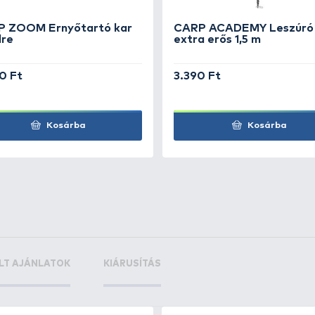
+27
szúró
Ft
+65
+3
Ft
F