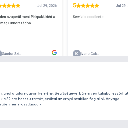
A
s 29990 feletti végösszeg esetén.
c
v