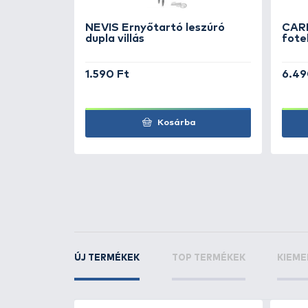
TOVÁBBI VÁLASZTÉK
1
NEVIS
Ernyőtartó le
KAPCSOLÓDÓ TERMÉKEK
4
+16
Ft