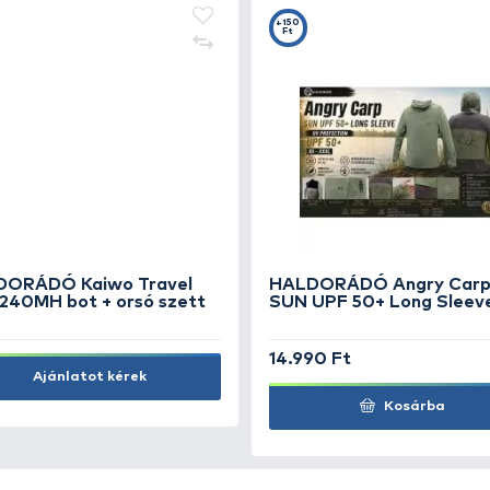
CARP ZOOM Ernyőtartó kar
CA
fotelre
ex
6.490 Ft
3.
Kosárba