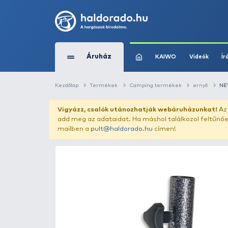
Áruház
KAIWO
Kezdőlap
Termékek
Camping termékek
Vigyázz, csalók utánozhatják webár
add meg az adataidat. Ha máshol találk
mailben a
pult@haldorado.hu
címen!