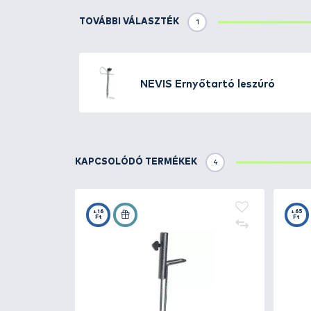
Részletek
Ez a segédeszköz nagyon hasznos
ernyőnket. Pillanatok alatt a fö
színterezett alumínium cső, m