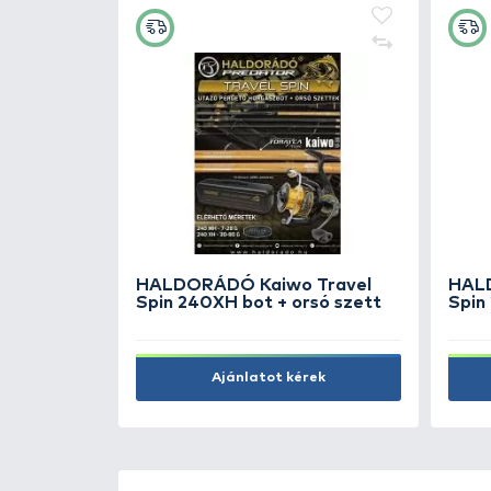
NEVIS Ernyőtartó leszúró
dupla villás
1.590 Ft
Kosárba