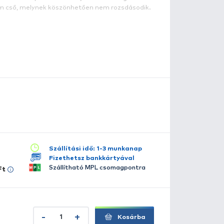
illás
z a segédeszköz nagyon hasznos olyan helyen, ahol a tal
gítségével bármilyen talajba leszúrhatjuk ernyőnket. Pil
ldbe nyomhatjuk a 32 cm hosszú tartót, ezáltal az ernyő s
nyaga színterezett alumínium cső, melynek köszönhetőe
szletes leírás
lérhető több változatban:
40