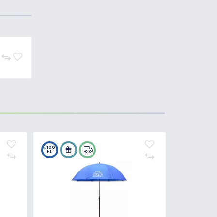
 bármilyen talajba leszúrhatjuk
abilan fog állni. Anyaga