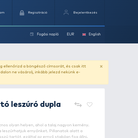
Kedvencek
Kosaram
Regisztráció
Fogási na
ok
ado.hu
. Vásárlás előtt mindig ellenőrizd a böngésző címs
yel csaló másolat - ilyen oldalon ne vásárolj, inkább jel
NEVIS
Ernyőtartó leszúró dup