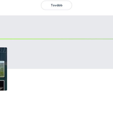
KIEMELT AJÁNLATOK
KIÁRUSÍTÁS
+15
Ft