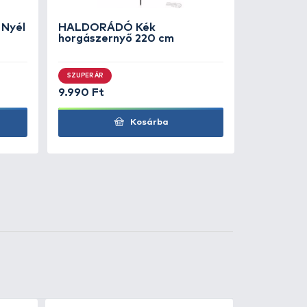
2.690 Ft
Kosárba
4
+100
t
Ft