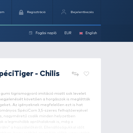
Kedvencek
Kosaram
Regisztráció
Fogási na
ok
HALDORÁDÓ
SpéciTiger - Chil
intahal
 Haldorádó
SpéciTiger
, azaz gumi tigrismogyoró imitáció
aptunk, hiszen a SpéciCorn megjelenését követően a hor
 „műcsalikban” rejlő lehetőségeket. Az igényeknek megfel