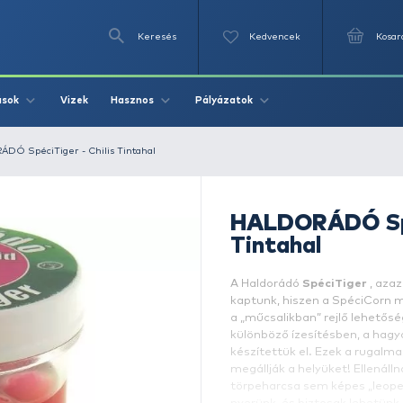
Keresés
Videók
Vizek
Írások
Hasznos
Pályázat
alik
HALDORÁDÓ SpéciTiger - Chilis Tintahal
T
A
k
a