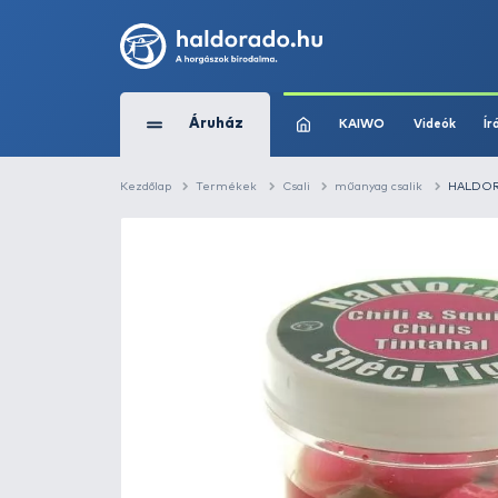
Áruház
KAIWO
Kezdőlap
Termékek
Csali
műanyag cs