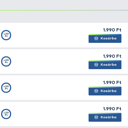
gumi tigrismogyoró imitáció miatt sok levelet kaptunk, h
ák a „műcsalikban” rejlő lehetőségeket. Az igényeknek m
iCorn 3,5-szeres felhajtóerejével készítettük el. Ezek a
helyüket! Ellenállnak a legmohóbb apróhalaknak is, még
Ellenállóságukkal időt nyerünk, és biztosak lehetünk abban
agytestű halak is megérzik! Itt a csali alapszíne barna, 
ük ki a Mega kukoricához hasonló módon különleges színe