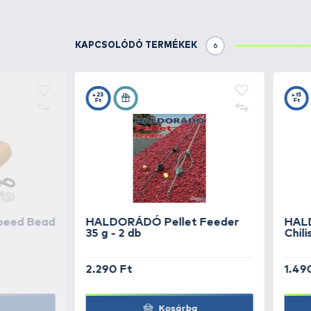
TOVÁBBI VÁLASZTÉK
4
HALDORÁDÓ
SpéciT
Egzotikus Tigris
HALDORÁDÓ
SpéciT
FermentX
HALDORÁDÓ
SpéciT
Kókusz