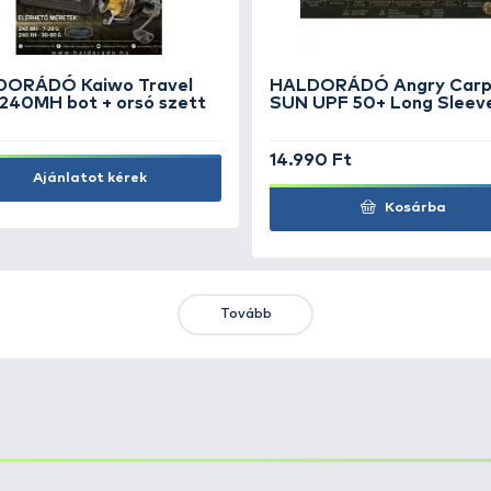
HALDORÁDÓ SpéciCorn -
HA
Chilis Tintahal
ha
1.490 Ft
59
Kosárba