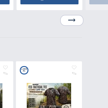
1.990 Ft
Kosárba
6
+9
t
Ft