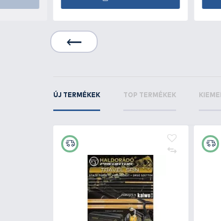
HALDORÁDÓ
SpéciT
Nagy Hal
KAPCSOLÓDÓ TERMÉKEK
6
+23
Ft