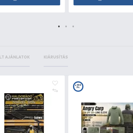
iger -
+20
Ft
+15
+
Ft
F