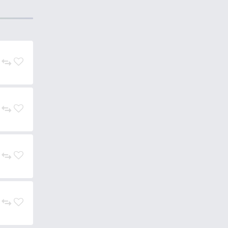
iszen a SpéciCorn megjelenését
egfelelően ezt is hat különböző
 rugalmas, nagyméretű csalik
 a törpeharcsa sem képes
, hogy csábító aromáját előbb,
ebből található négy szem minden
kkel. A tégelyben barna és