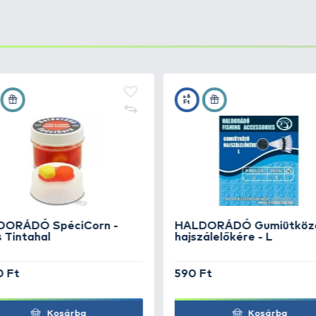
iger -
+20
Ft
iger -
+20
Ft
iger -
+20
Ft