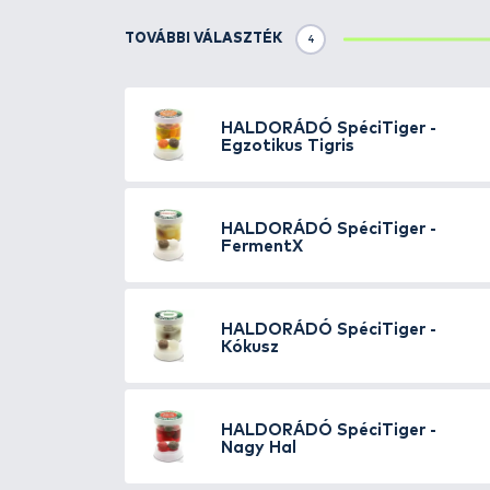
Részletek
A Haldorádó
SpéciTiger
, azaz 
követően a horgászok is meglátt
ízesítésben, a hagyományos Spéc
minden helyzetben megállják a 
„leoperálni” a hajszálelőkéről. 
vagy utóbb a közelben úszkáló n
tégelyben, és ezeket egészített
rózsaszínű gumicsali található.