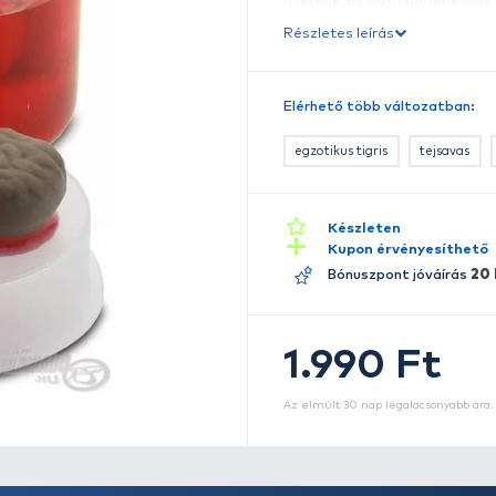
k
k
m
tö
n
a 
Ré
e
M
ró
E