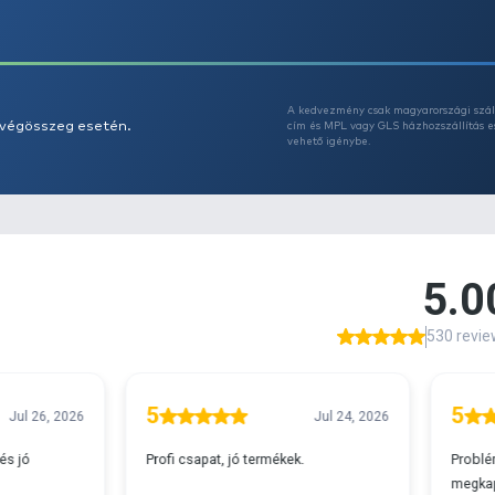
Az
A
s 29990 feletti végösszeg esetén.
c
v