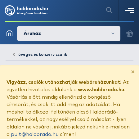
Áruház
üveges és konzerv csalik
×
Vigyázz, csalók utánozhatják webáruházunkat!
Az
egyetlen hivatalos oldalunk a
www.haldorado.hu
.
Vásárlás előtt mindig ellenőrizd a böngésző
címsorát, és csak itt add meg az adataidat. Ha
máshol találkozol feltűnően olcsó Haldorádó-
termékekkel, az nagy eséllyel csaló másolat - ilyen
oldalon ne vásárolj, inkább jelezd nekünk e-mailben
a
pult@haldorado.hu
címen!