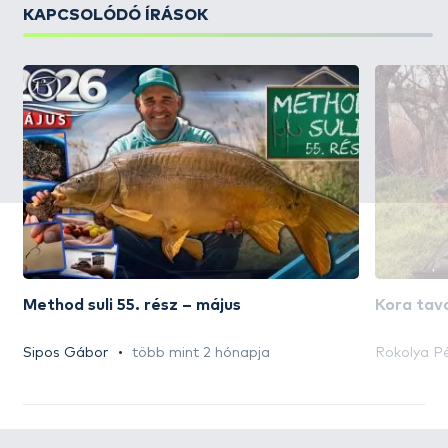
KAPCSOLÓDÓ ÍRÁSOK
Method suli 55. rész – május
Kora tava
Sipos Gábor
több mint 2 hónapja
Rokolya P