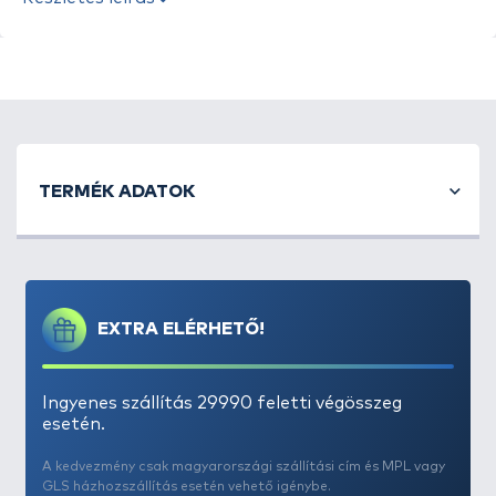
értékén mit sem változtat! Nettó tömeg: 150
gramm.
TERMÉK ADATOK
EXTRA ELÉRHETŐ!
Ingyenes szállítás 29990 feletti végösszeg
esetén.
A kedvezmény csak magyarországi szállítási cím és MPL vagy
GLS házhozszállítás esetén vehető igénybe.