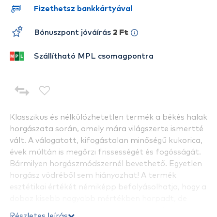
Fizethetsz bankkártyával
Bónuszpont jóváírás
2 Ft
Szállítható MPL csomagpontra
Klasszikus és nélkülözhetetlen termék a békés halak
horgászata során, amely mára világszerte ismertté
vált. A válogatott, kifogástalan minőségű kukorica,
évek múltán is megőrzi frissességét és fogósságát.
Bármilyen horgászmódszernél bevethető. Egyetlen
horgász vödréből sem hiányozhat! A termék
esztétikai értékét némiképp befolyásolhatja, hogy a
doboz kisebb nagyobb mértékben horpadt, de
természetesen mindez a kukorica használati
Részletes leírás