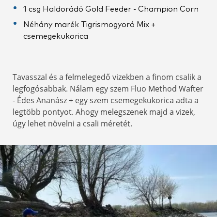
1 csg Haldorádó Gold Feeder - Champion Corn
Néhány marék Tigrismogyoró Mix +
csemegekukorica
Tavasszal és a felmelegedő vizekben a finom csalik a
legfogósabbak. Nálam egy szem Fluo Method Wafter
- Édes Ananász + egy szem csemegekukorica adta a
legtöbb pontyot. Ahogy melegszenek majd a vizek,
úgy lehet növelni a csali méretét.