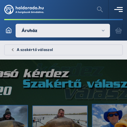
Áruház
A szakértő válaszol