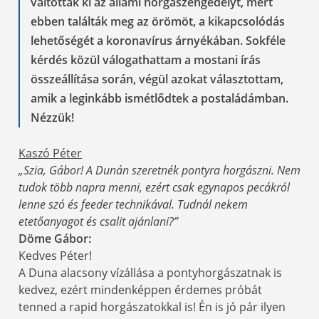
váltották ki az állami horgászengedélyt, mert
ebben találták meg az örömöt, a kikapcsolódás
lehetőségét a koronavírus árnyékában. Sokféle
kérdés közül válogathattam a mostani írás
összeállítása során, végül azokat választottam,
amik a leginkább ismétlődtek a postaládámban.
Nézzük!
Kaszó Péter
„Szia, Gábor! A Dunán szeretnék pontyra horgászni. Nem
tudok több napra menni, ezért csak egynapos pecákról
lenne szó és feeder technikával. Tudnál nekem
etetőanyagot és csalit ajánlani?”
Döme Gábor:
Kedves Péter!
A Duna alacsony vízállása a pontyhorgászatnak is
kedvez, ezért mindenképpen érdemes próbát
tenned a rapid horgászatokkal is! Én is jó pár ilyen