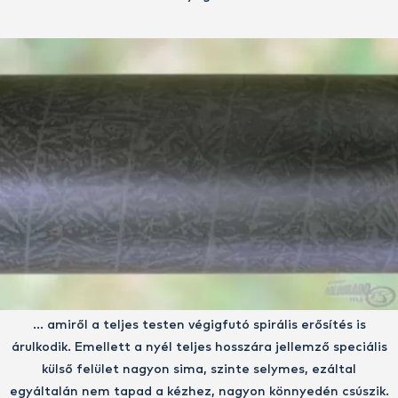
… amiről a teljes testen végigfutó spirális erősítés is
árulkodik. Emellett a nyél teljes hosszára jellemző speciális
külső felület nagyon sima, szinte selymes, ezáltal
egyáltalán nem tapad a kézhez, nagyon könnyedén csúszik.