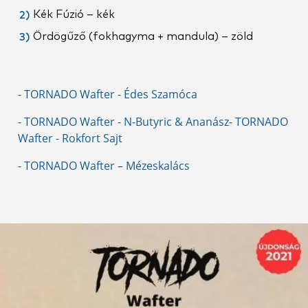
Kék Fúzió – kék
Ördögűző (fokhagyma + mandula) – zöld
-
TORNADO Wafter - Édes Szamóca
-
TORNADO Wafter - N-Butyric & Ananász
-
TORNADO
Wafter - Rokfort Sajt
-
TORNADO Wafter – Mézeskalács