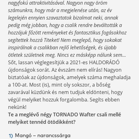
nagyfokú attraktivitásával. Nagyon nagy öröm
számunkra, hogy már a megjelenése után, az év
legelején ennyien szavaztatok bizalmat neki, annak
pedig még jobban, hogy a csalik rendre beváltották a
hozzájuk főzött reményeket és fantasztikus fogásokhoz
segítettek hozzá Titeket! Nem meglepő, hogy sokakat
inspirálnak a csalikban rejlő lehetőségek, és újabb
ötletek születnek meg. Nincs ez másképp nálunk sem…
Sőt, lassan véglegesítjük a 2021-es HALDORÁDÓ
újdonságok sorát. Az évszám nem elírás! Nagyon
biztatóak az újdonságok, amelyek száma meghaladja
a 100-at. Most (is), mint oly sokszor, a bőség
zavarával küzdünk és nem tudjuk eldönteni, hogy
végül melyiket hozzuk forgalomba. Segíts ebben
nekünk!
Te a meglévő négy TORNADO Wafter csali mellé
melyiket tennéd ötödikként?
Mangó – narancssárga