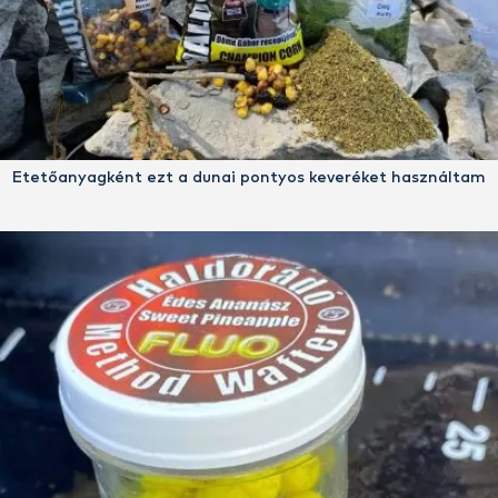
Etetőanyagként ezt a dunai pontyos keveréket használtam