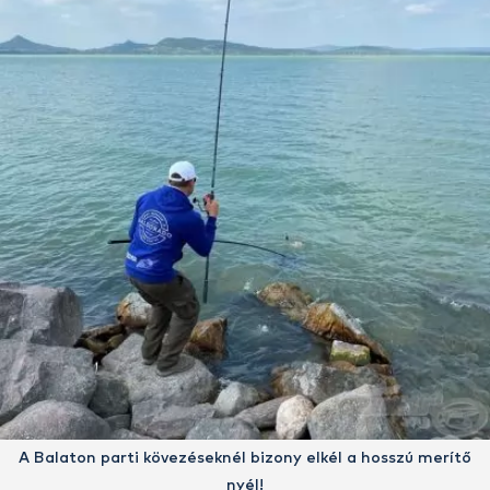
A Balaton parti kövezéseknél bizony elkél a hosszú merítő
nyél!