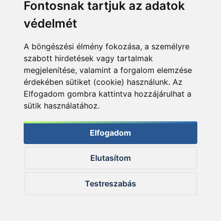
Fontosnak tartjuk az adatok
védelmét
A böngészési élmény fokozása, a személyre
szabott hirdetések vagy tartalmak
megjelenítése, valamint a forgalom elemzése
érdekében sütiket (cookie) használunk. Az
A szakértő válaszol! - 237. rész
Elfogadom gombra kattintva hozzájárulhat a
sütik használatához.
Putz Tamás
4 napja
Elfogadom
Elutasítom
Testreszabás
ÚJ TERMÉKEK