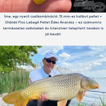
Íme, egy nyerő csalikombináció: 15 mm-es halibut pellet +
Oldódó Fluo Lebegő Pellet Édes Ananász – ez számomra
természetes vadvizeken és intenzíven telepített tavakon is
jól bevált