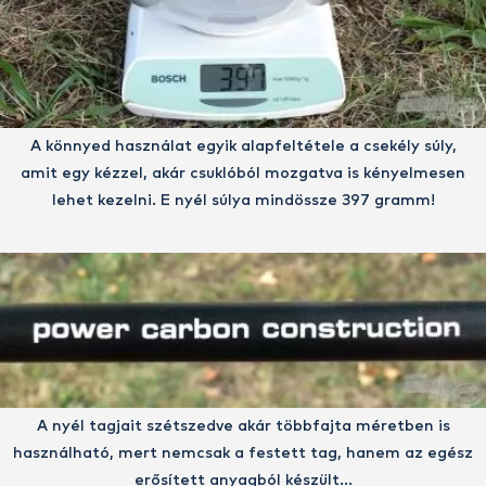
A könnyed használat egyik alapfeltétele a csekély súly,
amit egy kézzel, akár csuklóból mozgatva is kényelmesen
lehet kezelni. E nyél súlya mindössze 397 gramm!
A nyél tagjait szétszedve akár többfajta méretben is
használható, mert nemcsak a festett tag, hanem az egész
erősített anyagból készült…