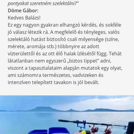
pontyokat szeretném szelektálni?”
Döme Gábor:
Kedves Balázs!
Ez egy nagyon gyakran elhangzó kérdés, és sokféle
jó válasz létezik rá. A megfelelő és tényleges, valós
szelektáló hatást biztosító csali milyensége (színe,
mérete, aromája stb.) többnyire az adott
vízterülettől és az ott élő halak ízlésétől függ. Tehát
látatlanban nem egyszerű „biztos tippet” adni,
viszont a tapasztalataim alapján mutatok egy olyat,
ami számomra természetes, vadvizeken és
intenzíven telepített tavakon is jól bevált.