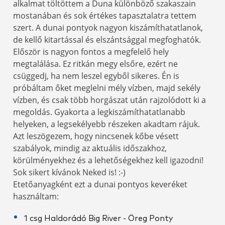
alkalmat töltöttem a Duna különböző szakaszain
mostanában és sok értékes tapasztalatra tettem
szert. A dunai pontyok nagyon kiszámíthatatlanok,
de kellő kitartással és elszántsággal megfoghatók.
Először is nagyon fontos a megfelelő hely
megtalálása. Ez ritkán megy elsőre, ezért ne
csüggedj, ha nem leszel egyből sikeres. Én is
próbáltam őket meglelni mély vízben, majd sekély
vízben, és csak több horgászat után rajzolódott ki a
megoldás. Gyakorta a legkiszámíthatatlanabb
helyeken, a legsekélyebb részeken akadtam rájuk.
Azt leszögezem, hogy nincsenek kőbe vésett
szabályok, mindig az aktuális időszakhoz,
körülményekhez és a lehetőségekhez kell igazodni!
Sok sikert kívánok Neked is! :-)
Etetőanyagként ezt a dunai pontyos keveréket
használtam:
1 csg Haldorádó Big River - Öreg Ponty