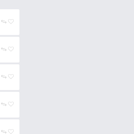
közben az iszap szagot és
 méretben is elérhetők
. A
és a halak étvágya, úgy növelhető
ol Mogyoró
(barna),
Kókusz &
ös Máj
(bordó),
Juhar & Banán
mény, mint a többi MAX MOTION
el a kérdés, hogy miért? Ha még
kor gondolkodás nélkül ezt a
szív bojlit hozzunk létre, hanem
an helyen is foghatunk
legjobb vadvízi csali, amivel
 ponty a környéken, akár már az