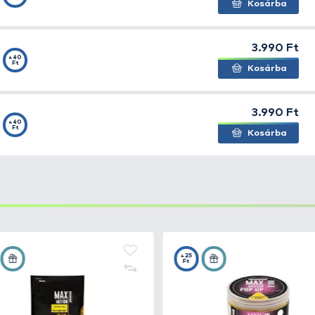
után szinte biztos, hogy megfoghatók vele a környék nagy
ly a felmelegedett nyári és lassan hűlő vizekben, azaz
MOTION
+40
mm - Édes
Ft
MOTION
+40
mm -
Ft