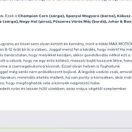
e
termékek prémium minőségű, etetésre és csalizásra egy
ozatban. Ennek köszönhetően nem kell attól tartanunk, hog
lletve a fehérhalak „rohamainak” is lényegesen jobban el