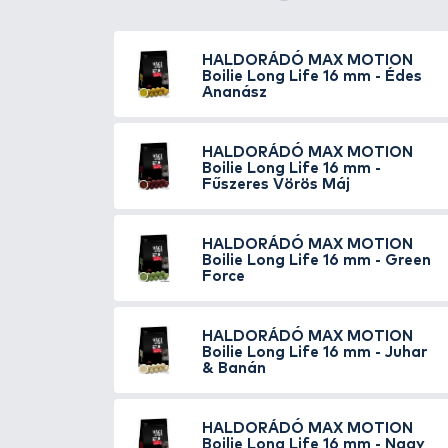
áramolnak ki belőlük az attrakt
megvárják a későn érkező terme
A
LONG LIFE bojlik
2025-től má
tavaszi, hideg vízi időszakokban
a használt bojlik mérete is.
Kilencféle változatban érhető 
Tigrismogyoró
(fehér + barna)
(fehér),
Amur
és a
Green Force
Champion Corn
Az új
Champion Corn
kilóg némi
LONG LIFE bojli. Mérettől és víz
valaki soha nem próbálta a bojli
bojlit ajánlanánk neki! A Champi
olyat, amit gyorsan átjár a víz 
pontyokat és amurokat, ahol nagy
valaha horgásztunk! Dunán, Tisz