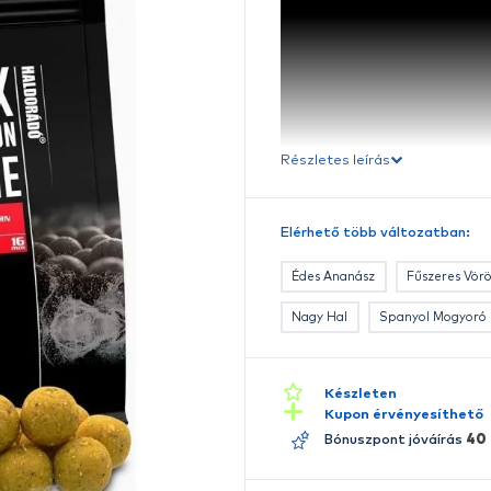
B
Ré
E
A