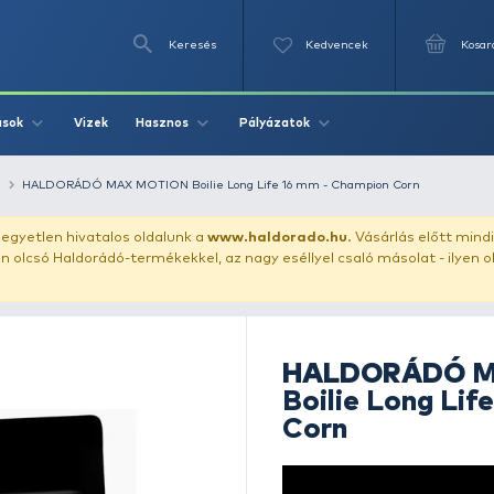
Keresés
Videók
Vizek
Írások
Hasznos
Pályázat
llet
bojli etető
HALDORÁDÓ MAX MOTION Boilie Long Life 16
uházunkat!
Az egyetlen hivatalos oldalunk a
www.haldor
ozol feltűnően olcsó Haldorádó-termékekkel, az nagy eséll