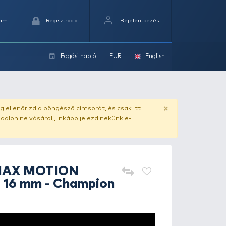
Kedvencek
Kosaram
Regisztráció
Fogási na
ok
 mm - Champion Corn
ado.hu
. Vásárlás előtt mindig ellenőrizd a böngésző címs
yel csaló másolat - ilyen oldalon ne vásárolj, inkább jel
HALDORÁDÓ
MAX MOTION