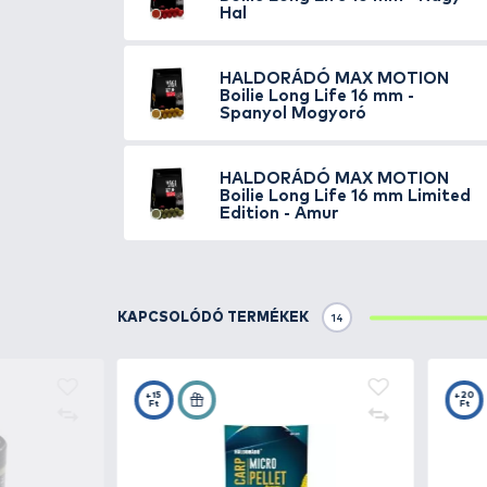
első este, de 1-2 nap előetetés 
Egy olyan szénhidrátbomba, ame
végéig „robban”.
TOVÁBBI VÁLASZTÉK
7
HALDORÁDÓ
MAX 
Boilie Long Life 16 
Ananász
HALDORÁDÓ
MAX 
Boilie Long Life 16 