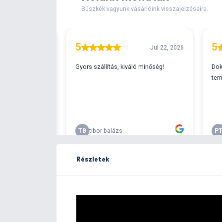
Extra elérhető!
Ingyenes szállítá