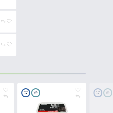
testű halai.
 május végétől szeptember
3.990 Ft
Kosárba
3.990 Ft
Kosárba