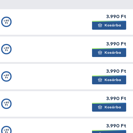
ánsok, nagyon nehezen, vagy egyáltalán nem veszik fel e
tesebb pontyokat is.
r
nem csak 20 mm, 24 mm és 30 mm-es, hanem 16 mm-es
 a kisebb bojlikat javasoljuk, majd ahogy nő a víz hőfoka 
el a kínálatban.
Ezek a
Champion Corn
(sárga),
Spany
,
Édes Ananász
(sárga),
Nagy Hal
(piros),
Fűszeres Vör
.
képp a sorból, ugyanis ez közel sem olyan kötött és ke
hőfoktól függően 8-12 órát bír ki a vízben. Joggal merül f
s horgászatot és tanácstalan, hogy melyikkel kezdjen, ak
on Corn-al az volt a célunk, hogy ne egy erős kötésű, mas
és domináljon benne a csemegekukorica kivonat. Ezzel oly
 valószínűséggel még senki nem próbálkozott bojlival. A 
án, egyesületi tavakon, minimális etetés mellett, ha van