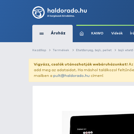
Áruház
KAIWO
Kezdőlap
Termékek
Etetőanyag, bojli, pe
Vigyázz, csalók utánozhatják webár
add meg az adataidat. Ha máshol találk
mailben a
pult@haldorado.hu
címen!