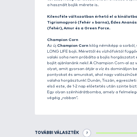
A
MAX MOTION Boilie Long Lif
Life”, azaz a hosszú életű vált
leáznának a hajszálelőkénkről, i