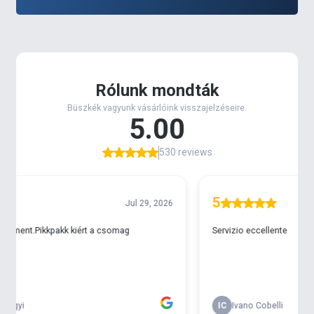
TORNADO Method World Champion - Sipi 1,
a plusz
aroma pedig a
TORNADO Activator Spray – Sipi 1
.
Nyári pelletes method horgászatok csomagja
- 1 csg 4S Method Pellet Mix – Nyár
- 1 csg 4S Method Pellet Groundbait – Nyár
- 1 csg TORNADO Micro Pellet - Sipi 1
- csali: TORNADO Method World Champion - Sipi 1
- plusz aroma: TORNADO Activator Spray - Sipi 1
A recept hozzávalóit egész, bontatlan
csomagolásban szállítjuk, tehát nem a receptben
meghatározott részmennyiség kerül kiszállításra!