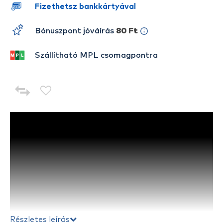
Fizethetsz bankkártyával
Bónuszpont jóváírás
80 Ft
Szállítható MPL csomagpontra
Részletes leírás