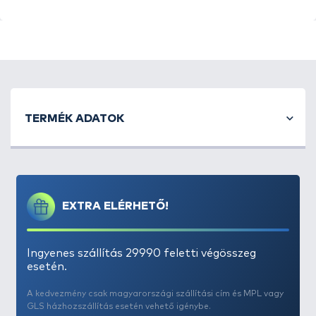
A method horgászat az egyszerűségről szól, így ez a
keverék sem túl bonyolult, és épp ez benne a vonzó!
TERMÉK ADATOK
A
4S Method Pellet Mix
nyári változatát, valamint a
TORNADO Micro Pellet
et szárazon érdemes
összekeverni, sőt, ha nem szeretnénk külön
kavargatni, akkor a finomszemcsés
4S Method
Pellet Groundbait
is belekerülhet már az elején.
EXTRA ELÉRHETŐ!
Ehhez az egyveleghez mindössze vizet érdemes adni,
majd jó alapos keverés után félretenni 10 percre.
Fontos, hogy addig kevergessük a pelleteket, míg a
Ingyenes szállítás 29990 feletti végösszeg
nedvesség teljesen eloszlik, és az edény alján már
esetén.
nem csordogál a víz. Így biztosíthatjuk a pelletek
A kedvezmény csak magyarországi szállítási cím és MPL vagy
egyenletes puhulását.
GLS házhozszállítás esetén vehető igénybe.
Ebben a csomagban a csali az élénk színű