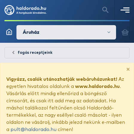
Áruház
fogós receptjeink
×
Vigyázz, csalók utánozhatják webáruházunkat!
Az
egyetlen hivatalos oldalunk a
www.haldorado.hu
.
Vásárlás előtt mindig ellenőrizd a böngésző
címsorát, és csak itt add meg az adataidat. Ha
máshol találkozol feltűnően olcsó Haldorádó-
termékekkel, az nagy eséllyel csaló másolat - ilyen
oldalon ne vásárolj, inkább jelezd nekünk e-mailben
a
pult@haldorado.hu
címen!