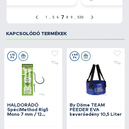
KAPCSOLÓDÓ TERMÉKEK
+12
+45
Ft
Ft
HALDORÁDÓ
By Döme TEAM
SpéciMethod Rig5
FEEDER EVA
Mono 7 mm / 12
keverőedény 10,5 Liter
barbless