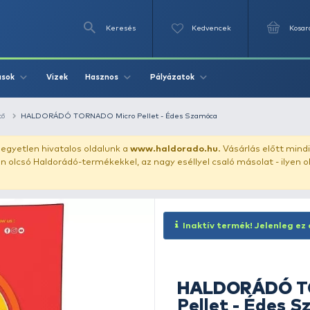
Keresés
Videók
Vizek
Írások
Hasznos
Pályázat
llet
pellet etető
HALDORÁDÓ TORNADO Micro Pellet - Édes
uházunkat!
Az egyetlen hivatalos oldalunk a
www.haldor
ozol feltűnően olcsó Haldorádó-termékekkel, az nagy eséll