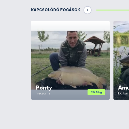
TOVÁBBI VÁLASZTÉK
5
HALDORÁDÓ
Aroma
Édes Ananász
HALDORÁDÓ
Aroma
Magyar Betyár
HALDORÁDÓ
Aroma
Nagy Ponty