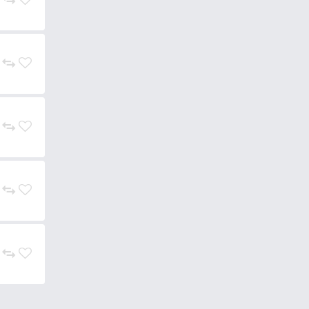
kosárba szánt keveréket is.
ordozóanyagnak bizonyult a
ny aroma alkotóelemeivel. Az
etlenül rendkívül jól keveredik a
 az olajos aromákkal, ez hideg
, Tenger Kincse, Mézes
lva, illetve az új folyóvízi
 keverékével ízesített aroma.
sak ki, hogy mennyire tömény.