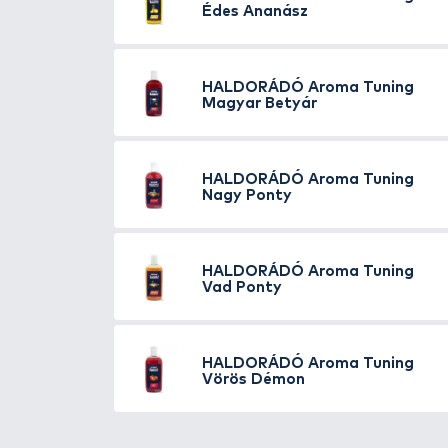
szükséges vízhez öntve kerül 
Ekkor kis mennyiségben is megh
A rendkívül tömény aroma alapj
próbahorgászatok során. Az éde
aroma a
hideg és felmelegedő 
vízben. Természetesen minél mel
víz esetében sem „ugrik” össze,
Immár 13 különböző ízben érhe
Pálinka, Sajtos Bajszos, Fűszer
finomság, a Scobar!
A
Haldorádó Aroma Tuning Méz
Az emberi orr számára is finomn