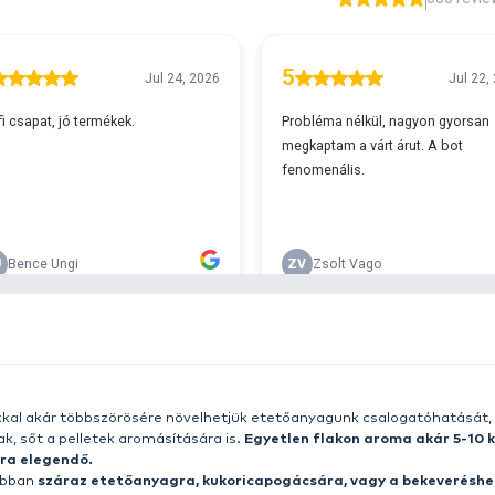
A
s 29990 feletti végösszeg esetén.
c
v