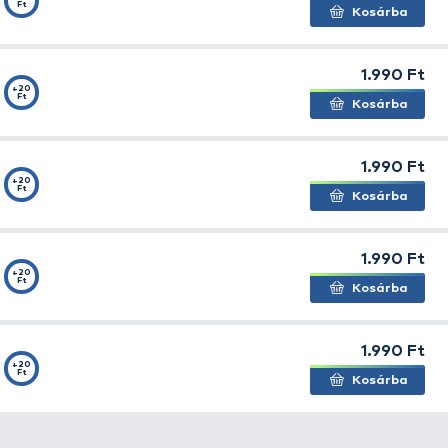
felhasználásra
. Készíthetünk vele túlaromásított, etető
ökkentő lesz a csalogatóhatása!
át
100%-ban a gyümölcscukor szirup
adja, ami kiváló h
s szirup kifejezetten jól harmonizál a hozzákevert tömé
vízben egyaránt megállja a helyét
. Hőmérséklettől függ
egebb a víz, annál gyorsabb ez a keveredés, de szemben
 ugyanolyan hatékonysággal dolgozik.
tő el: Nagy Ponty, Nagy Amur, Nagy Dévér, Vörös Démon
es Hal, Magyar Betyár, Édes Ananász, Vad Ponty, Vad Szi
es Pálinka
sötétbarna színű, sűrű, méz és barackpálinka
ak, kellemesnek tűnik, de jobban beleszagolva érződik c