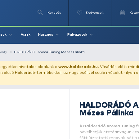
Keresés
Videók
Vizek
Írások
Hasznos
Pályázat
olyékony aroma - ponty
HALDORÁDÓ Aroma Tuning Mézes Pálink
uházunkat!
Az egyetlen hivatalos oldalunk a
www.haldor
ozol feltűnően olcsó Haldorádó-termékekkel, az nagy eséll