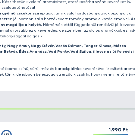
yékony aromákkal akár többszörösére növelhetjük etető
(áztatott) magvak, sőt a pelletek aromásítására is.
Egyetl
 aromásítására elegendő.
ű, de leggyakrabban
száraz etetőanyagra, kukoricapog