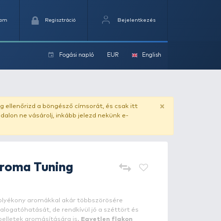
Kedvencek
Kosaram
Regisztráció
Fogási na
ok
a
ado.hu
. Vásárlás előtt mindig ellenőrizd a böngésző címs
yel csaló másolat - ilyen oldalon ne vásárolj, inkább jel
HALDORÁDÓ
Aroma Tuning