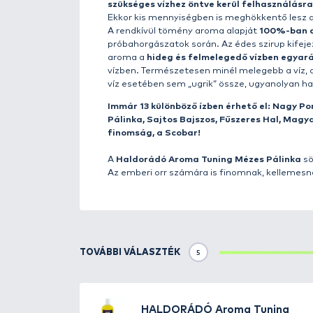
Részletek
A
Haldorádó Aroma Tuning
fol
rendkívül jó a széttört és főtt 
etetőanyag megízesítésére és
Alkalmazása roppant széleskör