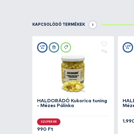
HALDORÁDÓ
Aroma
Vad Ponty
HALDORÁDÓ
Aroma
Vörös Démon
KAPCSOLÓDÓ FOGÁSOK
2