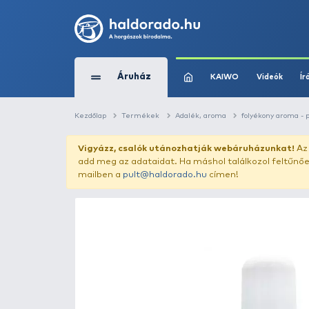
Áruház
KAIWO
Kezdőlap
Termékek
Adalék, aroma
f
Vigyázz, csalók utánozhatják webár
add meg az adataidat. Ha máshol találk
mailben a
pult@haldorado.hu
címen!