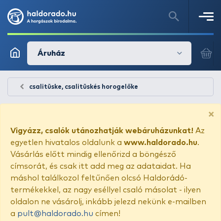
Áruház
csalitüske, csalitüskés horogelőke
×
Vigyázz, csalók utánozhatják webáruházunkat!
Az
egyetlen hivatalos oldalunk a
www.haldorado.hu
.
Vásárlás előtt mindig ellenőrizd a böngésző
címsorát, és csak itt add meg az adataidat. Ha
máshol találkozol feltűnően olcsó Haldorádó-
termékekkel, az nagy eséllyel csaló másolat - ilyen
oldalon ne vásárolj, inkább jelezd nekünk e-mailben
a
pult@haldorado.hu
címen!