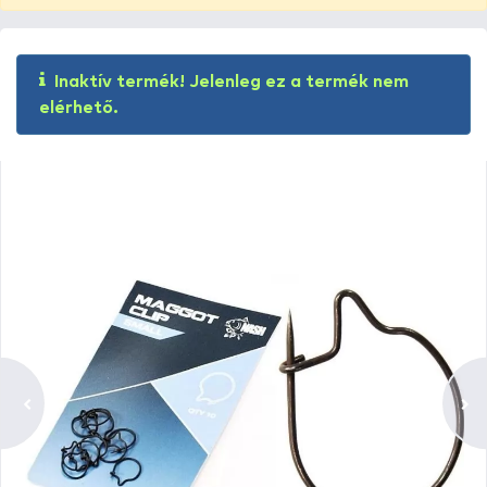
Inaktív termék! Jelenleg ez a termék nem
elérhető.