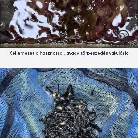
Kellemeset a hasznossal, avagy törpeszedés vakulásig