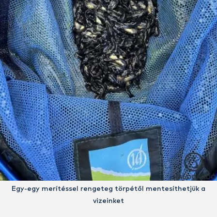
Egy-egy merítéssel rengeteg törpétől mentesíthetjük a
vizeinket