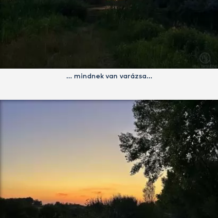
… mindnek van varázsa…