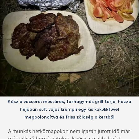
Kész a vacsora: mustáros, fokhagymás grill tarja, hozzá
héjában sült vajas krumpli egy kis kakukkfűvel
megbolondítva és friss zöldség a kertből
A munkás hétköznapokon nem igazán jutott idő már
más jellegű horgászatokra, kivéve a csalihalazást,