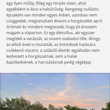
egy ilyen műfaj, főleg egy törpés vízen, ahol
egyébként is kicsi a halsűrűség. Rengeteg nullázós
éjszakám van minden egyes évben, azonban nem
csüggedek, megtanultam élvezni a horgászélet apró
örömeit és mindent megteszek, hogy jól érezzem
magam a vízparton. Ez egy életstílus, aki egyszer
megízleli a varázsát, az sosem szabadul tőle. Ahogy
az előző évek is mutatták, az öntözések hatására
csökkenő vízszint, a szűkülő élettér egyáltalán nem
kedvezett a horgászatnak, sem a halak
kapókedvének, a harcsázásnak pedig végképp.