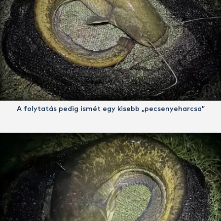
A folytatás pedig ismét egy kisebb „pecsenyeharcsa”