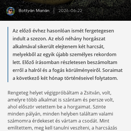
Bottyán Marián
2026-06-22
Az előző évhez hasonlóan ismét fergetegesen
indult a szezon. Az első néhány horgászat
alkalmával sikerült elejtenem két harcsát,
melyekből az egyik újabb személyes rekordom
lett. Előző írásomban részletesen beszámoltam
erről a halról és a fogás körülményeiről. Soraimat
a következő két hónap történéseivel folytatom.
Rengeteg helyet végigpróbáltam a Zsitván, volt,
amelyre több alkalmat is szántam és persze volt,
ahol először vetettem be a horgaimat. Szinte
minden pályán, minden helyben találtam valami
számomra érdekeset és vártam a csodát. Mint
említettem, meg kell tanulni veszíteni, a harcsázás