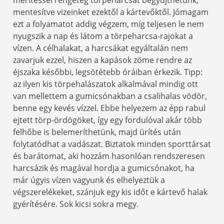
mentesítve vizeinket ezektől a kártevőktől. Jómagam
ezt a folyamatot addig végzem, míg teljesen le nem
nyugszik a nap és látom a törpeharcsa-rajokat a
vízen. A célhalakat, a harcsákat egyáltalán nem
zavarjuk ezzel, hiszen a kapások zöme rendre az
éjszaka későbbi, legsötétebb óráiban érkezik. Tipp:
az ilyen kis törpehalászatok alkalmával mindig ott
van mellettem a gumicsónakban a csalihalas vödör,
benne egy kevés vízzel. Ebbe helyezem az épp rabul
ejtett törp-ördögöket, így egy fordulóval akár több
felhőbe is belemeríthetünk, majd ürítés után
folytatódhat a vadászat. Biztatok minden sporttársat
és barátomat, aki hozzám hasonlóan rendszeresen
harcsázik és magával hordja a gumicsónakot, ha
már úgyis vízen vagyunk és elhelyeztük a
végszerelékeket, szánjuk egy kis időt e kártevő halak
gyérítésére. Sok kicsi sokra megy.