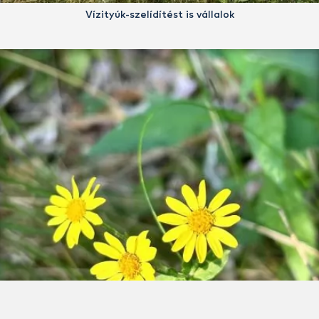
Vízityúk-szelídítést is vállalok