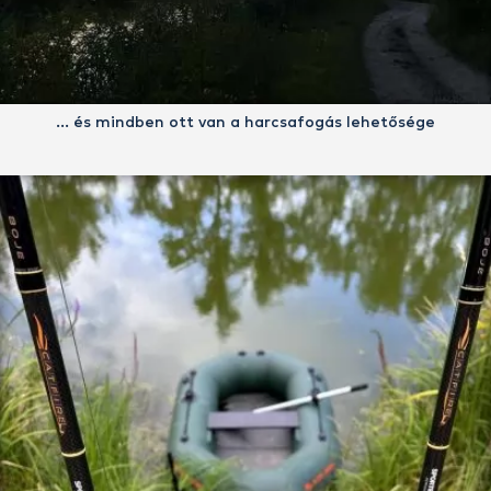
… és mindben ott van a harcsafogás lehetősége