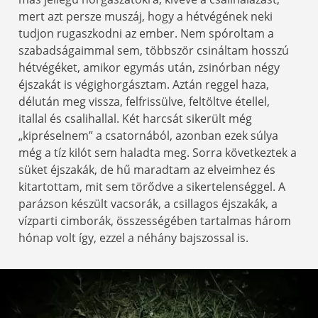
mert azt persze muszáj, hogy a hétvégének neki
tudjon rugaszkodni az ember. Nem spóroltam a
szabadságaimmal sem, többször csináltam hosszú
hétvégéket, amikor egymás után, zsinórban négy
éjszakát is végighorgásztam. Aztán reggel haza,
délután meg vissza, felfrissülve, feltöltve étellel,
itallal és csalihallal. Két harcsát sikerült még
„kipréselnem” a csatornából, azonban ezek súlya
még a tíz kilót sem haladta meg. Sorra következtek a
süket éjszakák, de hű maradtam az elveimhez és
kitartottam, mit sem törődve a sikertelenséggel. A
parázson készült vacsorák, a csillagos éjszakák, a
vízparti cimborák, összességében tartalmas három
hónap volt így, ezzel a néhány bajszossal is.