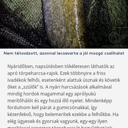
Nem tétovázott, azonnal lecsavarta a jól mozgó csalihalat
Nyáridőben, napsütésben tökéletesen láthatók az
apró törpeharcsa-rajok. Ezek többnyire a friss
ivadékok felhői, esetenként alattuk úsznak és követik
őket a „szülők” is. A nyári harcsázások alkalmával
mindig hordok magammal egy aprólyukú
merítőhálót és egy hozzá illő nyelet. Mindenképp
fordulnom kell párat a gumicsónakkal, így
kézenfekvő, hogy belemerítek ezekbe a felhőkbe. Ha
elég ügyesek és gyorsak vagyunk, egy-egy ilyen
merítéssel rengeteg törpeharcsát begyűjthetünk,