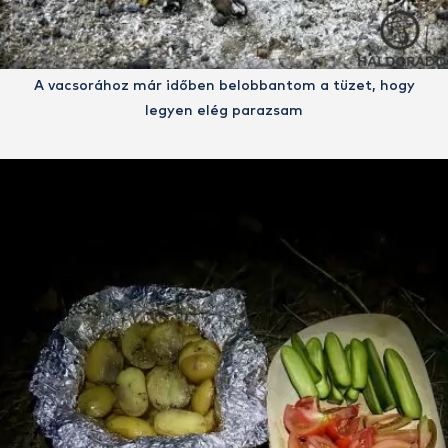
A vacsorához már időben belobbantom a tüzet, hogy
legyen elég parazsam