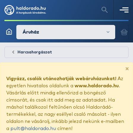
Áruház
Harcsahorgászat
×
Vigyázz, csalók utánozhatják webáruházunkat!
Az
egyetlen hivatalos oldalunk a
www.haldorado.hu
.
Vásárlás előtt mindig ellenőrizd a böngésző
címsorát, és csak itt add meg az adataidat. Ha
máshol találkozol feltűnően olcsó Haldorádó-
termékekkel, az nagy eséllyel csaló másolat - ilyen
oldalon ne vásárolj, inkább jelezd nekünk e-mailben
a
pult@haldorado.hu
címen!