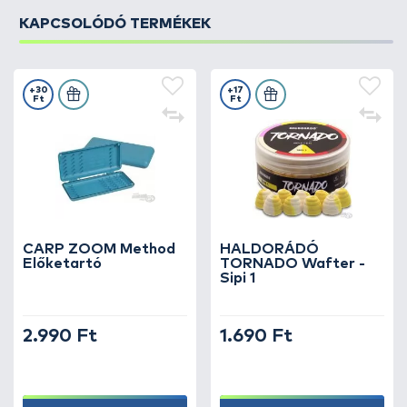
KAPCSOLÓDÓ TERMÉKEK
+30
+17
Ft
Ft
CARP ZOOM Method
HALDORÁDÓ
Előketartó
TORNADO Wafter -
Sipi 1
2.990 Ft
1.690 Ft