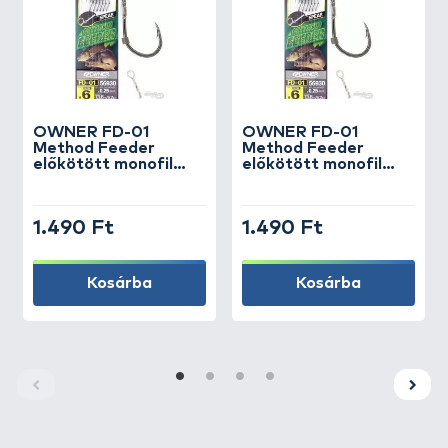
OWNER
FD-01
OWNER
FD-01
Method Feeder
Method Feeder
előkötött monofil
előkötött monofil
előke bayonet
előke bayonet
tüskével - 10 / 0,20
tüskével - 10 / 0,22
mm
mm
1.490 Ft
1.490 Ft
Kosárba
Kosárba