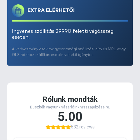
EXTRA ELÉRHETŐ!
Ingyenes szállítás 29990 feletti végösszeg
esetén.
A kedvezmény csak magyarországi szállítási cím és MPL vagy
GLS házhozszállítás esetén vehető igénybe.