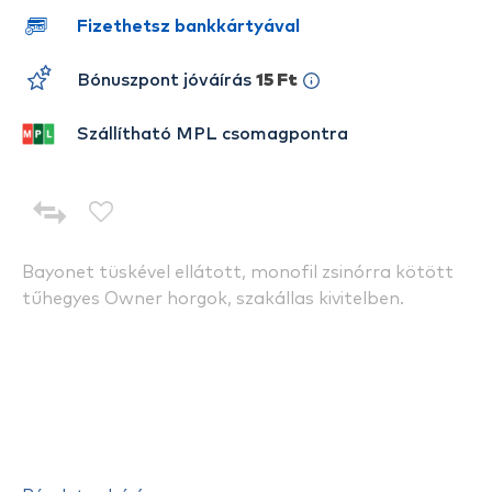
Fizethetsz bankkártyával
Bónuszpont jóváírás
15 Ft
Szállítható MPL csomagpontra
Bayonet tüskével ellátott, monofil zsinórra kötött
tűhegyes Owner horgok, szakállas kivitelben.