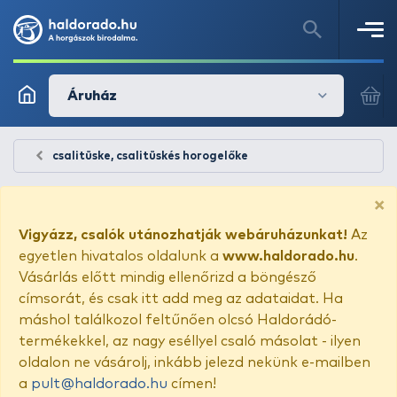
Áruház
csalitüske, csalitüskés horogelőke
×
Vigyázz, csalók utánozhatják webáruházunkat!
Az
egyetlen hivatalos oldalunk a
www.haldorado.hu
.
Vásárlás előtt mindig ellenőrizd a böngésző
címsorát, és csak itt add meg az adataidat. Ha
máshol találkozol feltűnően olcsó Haldorádó-
termékekkel, az nagy eséllyel csaló másolat - ilyen
oldalon ne vásárolj, inkább jelezd nekünk e-mailben
a
pult@haldorado.hu
címen!