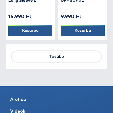
Long Sleeve L
UPF 50+ XL
14.990 Ft
9.990 Ft
Kosárba
Kosárba
Tovább
Áruház
Videók