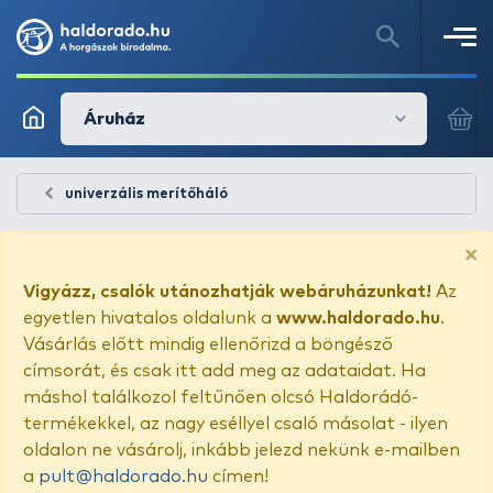
Áruház
univerzális merítőháló
×
Vigyázz, csalók utánozhatják webáruházunkat!
Az
egyetlen hivatalos oldalunk a
www.haldorado.hu
.
Vásárlás előtt mindig ellenőrizd a böngésző
címsorát, és csak itt add meg az adataidat. Ha
máshol találkozol feltűnően olcsó Haldorádó-
termékekkel, az nagy eséllyel csaló másolat - ilyen
oldalon ne vásárolj, inkább jelezd nekünk e-mailben
a
pult@haldorado.hu
címen!