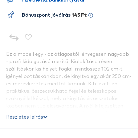
Fizethetsz bankkártyával
Bónuszpont jóváírás
145 Ft
Ez a modell egy - az átlagostól lényegesen nagyobb
- profi kidolgozású merítő. Kialakítása révén
szállításkor kis helyet foglal, mindössze 102 cm-t
igényel bottáskánkban, de kinyitva egy akár 250 cm-
es merevkeretes merítőt kapunk. Kifejezetten
praktikus, összecsukható fejjel és teleszkópos
száknyéllel készül, mely a kinyitás és összetolás
közben nem tud elcsavarodni. A nyél kifejezetten
erős, masszív, elején egy vastag fogantyú kapott
Részletes leírás
helyet a kényelmes fogásért. Fekete, 5 mm-es
szemméretű hálóval szerelik a fejet. A fej mérete
70x60 cm háló mélysége 60 cm, mely ideálissá teszi