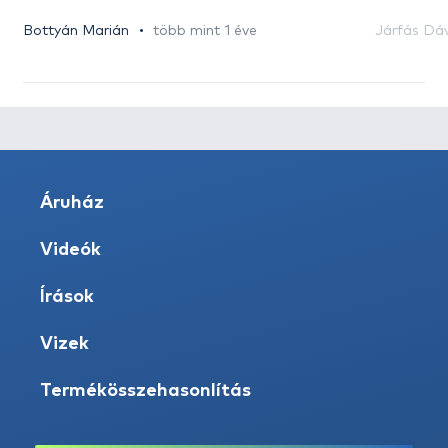
Bottyán Marián
több mint 1 éve
Járfás Dá
Áruház
Videók
Írások
Vizek
Termékösszehasonlítás