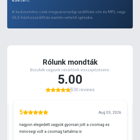
esetén.
A kedvezmény csak magyarországi szállítási cím és MPL vagy
GLS házhozszállítás esetén vehető igénybe.