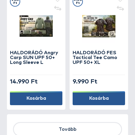
+150
+100
Ft
Ft
HALDORÁDÓ Angry
HALDORÁDÓ FES
Carp SUN UPF 50+
Tactical Tee Camo
Long Sleeve L
UPF 50+ XL
14.990 Ft
9.990 Ft
Kosárba
Kosárba
Tovább