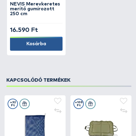
NEVIS
Merevkeretes
merítő gumírozott
250 cm
16.590 Ft
Kosárba
KAPCSOLÓDÓ TERMÉKEK
+32
+105
Ft
Ft