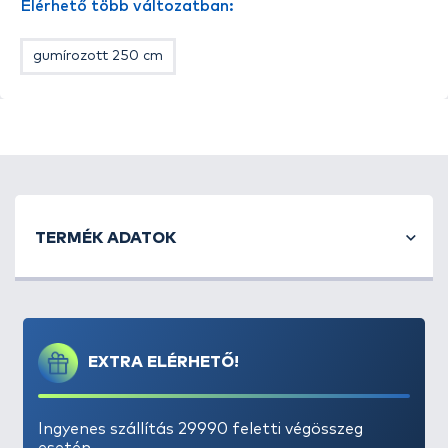
Elérhető több változatban:
akár ponty-, akár rablóhal horgászok számára is,
legyen szó parti, vagy akár csónakos igénybevételről.
gumírozott 250 cm
TERMÉK ADATOK
EXTRA ELÉRHETŐ!
Ingyenes szállítás 29990 feletti végösszeg