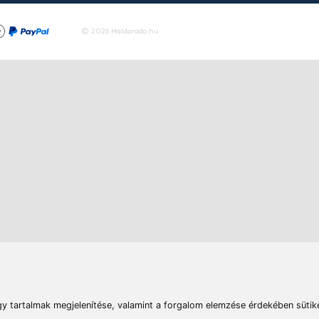
Tovább
rások
Vizek
Termékösszehasonlít
Telefon:
E-mail:
+36 20 945 7758
pult@haldorado.hu
máció
ÁSZF
Adatkezelési tájékoztató
Impresszum
Akadá