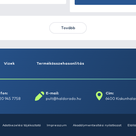
HALDORÁDÓ Kaiwo Travel
HA
Spin 240MH bot + orsó szett
SU
14
Ajánlatot kérek