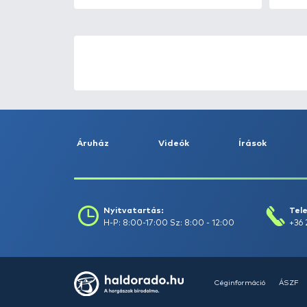
HALDORÁDÓ Kaiwo Travel
Spin 240XH bot + orsó szett
Ajánlatot kérek