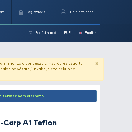
Kedvencek
Kosaram
Regisztráció
Fogási na
ok
ado.hu
. Vásárlás előtt mindig ellenőrizd a böngésző címs
yel csaló másolat - ilyen oldalon ne vásárolj, inkább jel
Inaktív termék! Jelenleg ez a termék nem elérhető.