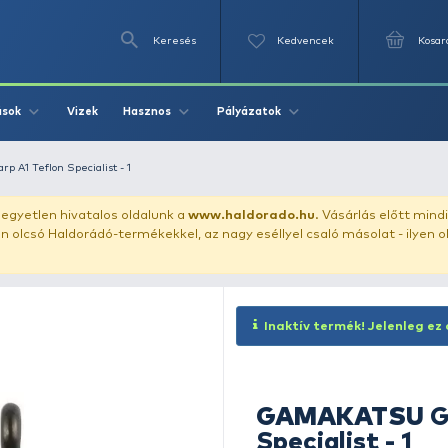
Keresés
Videók
Vizek
Írások
Hasznos
Pályázat
AMAKATSU G-Carp A1 Teflon Specialist - 1
uházunkat!
Az egyetlen hivatalos oldalunk a
www.haldor
ozol feltűnően olcsó Haldorádó-termékekkel, az nagy eséll