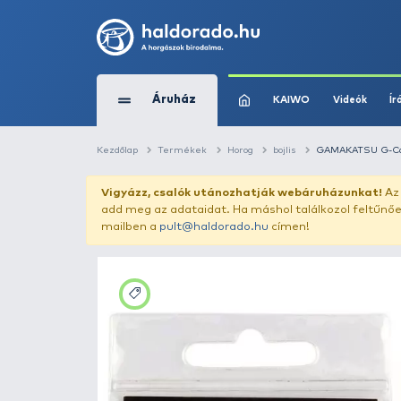
Áruház
KAIWO
Kezdőlap
Termékek
Horog
bojlis
G
Vigyázz, csalók utánozhatják webár
add meg az adataidat. Ha máshol találk
mailben a
pult@haldorado.hu
címen!