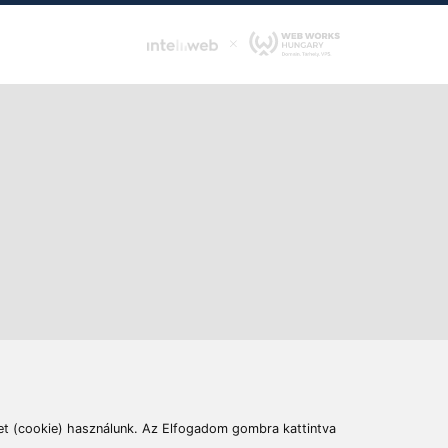
ás
Cím:
6400 Kiskunhalas, Széchenyi út 49.
lymentesítési nyilatkozat
Elállás