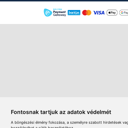
Áruház
Videók
Í
Nyitvatartás:
H-P: 8:00-17:00
Sz: 8:00 - 12:00
Céginfor