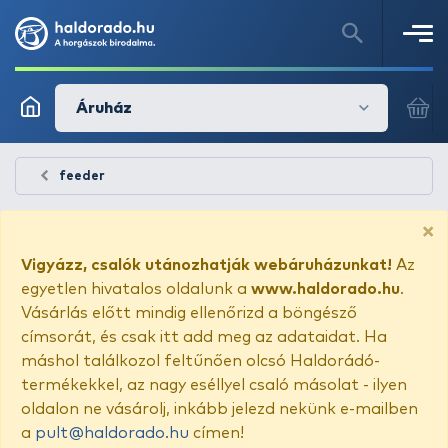
Áruház
feeder
×
Vigyázz, csalók utánozhatják webáruházunkat!
Az
egyetlen hivatalos oldalunk a
www.haldorado.hu
.
Vásárlás előtt mindig ellenőrizd a böngésző
címsorát, és csak itt add meg az adataidat. Ha
máshol találkozol feltűnően olcsó Haldorádó-
termékekkel, az nagy eséllyel csaló másolat - ilyen
oldalon ne vásárolj, inkább jelezd nekünk e-mailben
a
pult@haldorado.hu
címen!